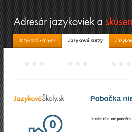
JazykovéŠkoly.sk
Jazykové kurzy
Jazykov
Pobočka nie
Je nám ľúto, ale pobočka š