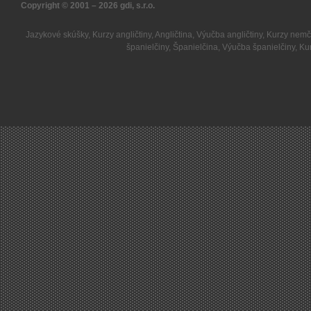
Copyright © 2001 – 2026
gdi, s.r.o.
Jazykové skúšky
,
Kurzy angličtiny
,
Angličtina
,
Výučba angličtiny
,
Kurzy nemč
španielčiny
,
Španielčina
,
Výučba španielčiny
,
Kur