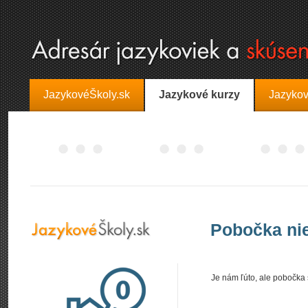
JazykovéŠkoly.sk
Jazykové kurzy
Jazykov
Pobočka nie
Je nám ľúto, ale pobočka š