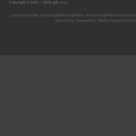
Copyright © 2001 – 2026
gdi, s.r.o.
Jazykové skúšky
,
Kurzy angličtiny
,
Angličtina
,
Výučba angličtiny
,
Kurzy nemč
španielčiny
,
Španielčina
,
Výučba španielčiny
,
Kur