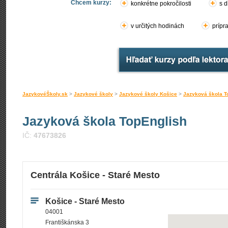
Chcem kurzy:
konkrétne pokročilosti
s d
v určitých hodinách
prípr
JazykovéŠkoly.sk
>
Jazykové školy
>
Jazykové školy Košice
>
Jazyková škola T
Jazyková škola TopEnglish
IČ:
47673826
Centrála Košice - Staré Mesto
Košice - Staré Mesto
04001
Františkánska 3