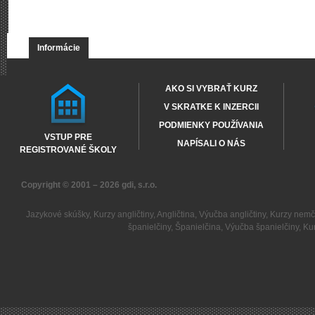
Informácie
AKO SI VYBRAŤ KURZ
V SKRATKE K INZERCII
PODMIENKY POUŽÍVANIA
VSTUP PRE
NAPÍSALI O NÁS
REGISTROVANÉ ŠKOLY
Copyright © 2001 – 2026
gdi, s.r.o.
Jazykové skúšky
,
Kurzy angličtiny
,
Angličtina
,
Výučba angličtiny
,
Kurzy nemč
španielčiny
,
Španielčina
,
Výučba španielčiny
,
Kur