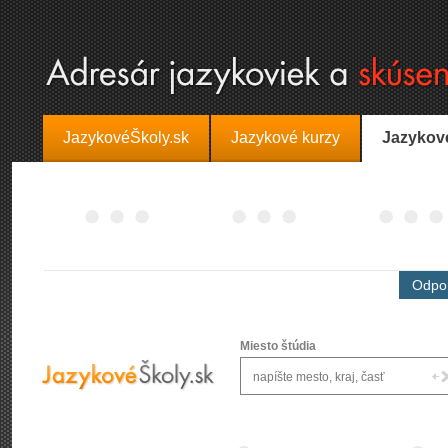
JazykovéŠkoly.sk
Jazykové kurzy
Jazykov
Odpor
Miesto štúdia