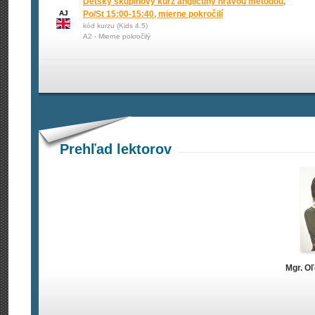
Detský skupinový kurz angličtiny hravou metódou,
AJ
Po/St 15:00-15:40, mierne pokročilí
kód kurzu (Kids 4.5)
A2 - Mierne pokročilý
Prehľad lektorov
Mgr. O