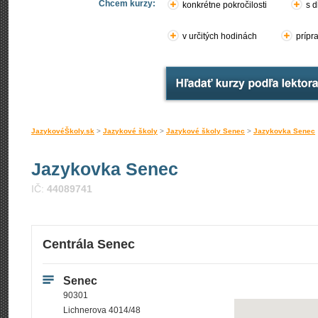
Chcem kurzy:
konkrétne pokročilosti
s d
v určitých hodinách
prípr
JazykovéŠkoly.sk
>
Jazykové školy
>
Jazykové školy Senec
>
Jazykovka Senec
Jazykovka Senec
IČ:
44089741
Centrála Senec
Senec
90301
Lichnerova 4014/48