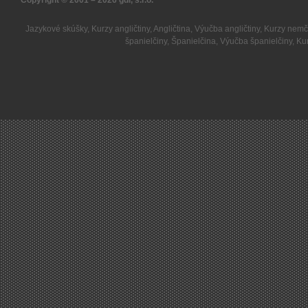
Copyright © 2001 – 2026
gdi, s.r.o.
Jazykové skúšky
,
Kurzy angličtiny
,
Angličtina
,
Výučba angličtiny
,
Kurzy nemč
španielčiny
,
Španielčina
,
Výučba španielčiny
,
Kur