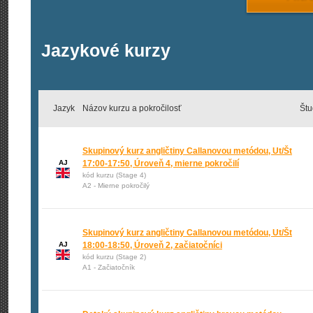
Jazykové kurzy
Jazyk
Názov kurzu a pokročilosť
Štu
Skupinový kurz angličtiny Callanovou metódou, Ut/Št
AJ
17:00-17:50, Úroveň 4, mierne pokročilí
kód kurzu (Stage 4)
A2 - Mierne pokročilý
Skupinový kurz angličtiny Callanovou metódou, Ut/Št
AJ
18:00-18:50, Úroveň 2, začiatočníci
kód kurzu (Stage 2)
A1 - Začiatočník