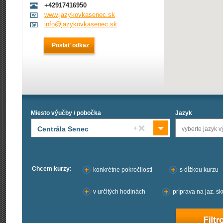
+42917416950
www.jazykovkasenec.sk
info@jazykovkasenec.sk
Poslať odkaz
Miesto výučby / pobočka
Jazyk
Centrála Senec
vyberte jazyk 
Chcem kurzy:
konkrétne pokročilosti
s dĺžkou kurzu
v určitých hodinách
príprava na jaz. s