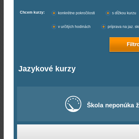
Chcem kurzy:
konkrétne pokročilosti
s dĺžkou kurzu
v určitých hodinách
príprava na jaz. s
Jazykové kurzy
Škola neponúka ž