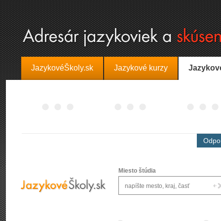
JazykovéŠkoly.sk
Jazykové kurzy
Jazykov
Odpor
Miesto štúdia