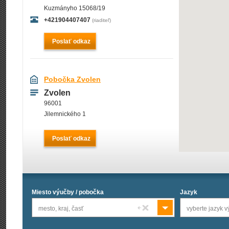
Kuzmányho 15068/19
+421904407407
(riaditeľ)
Poslať odkaz
Pobočka Zvolen
Zvolen
96001
Jilemnického 1
Poslať odkaz
Miesto výučby / pobočka
Jazyk
mesto, kraj, časť
vyberte jazyk 