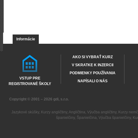
Informácie
AKO SI VYBRAŤ KURZ
V SKRATKE K INZERCII
PODMIENKY POUŽÍVANIA
VSTUP PRE
NAPÍSALI O NÁS
REGISTROVANÉ ŠKOLY
Copyright © 2001 – 2026
gdi, s.r.o.
Jazykové skúšky
,
Kurzy angličtiny
,
Angličtina
,
Výučba angličtiny
,
Kurzy nemč
španielčiny
,
Španielčina
,
Výučba španielčiny
,
Kur