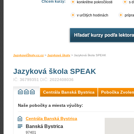
Chcem kurzy:
konkrétne pokročilosti
s d
v určitých hodinách
prípr
JazykovéŠkoly.cz.cz
>
Jazykové školy
> Jazyková škola SPEAK
Jazyková škola SPEAK
IČ:
36799351
DIČ:
2022408036
Centrála Banská Bystrica
Pobočka Zvole
Naše pobočky a miesta výučby:
Centrála Banská Bystrica
Banská Bystrica
97401