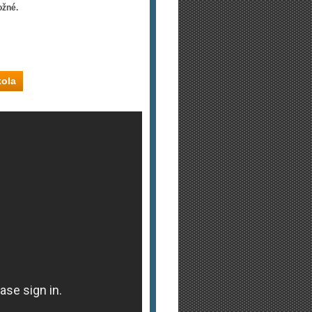
ožné.
kola