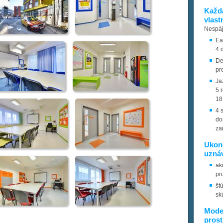
Každá
vlast
Nespáj
Ea
4 
De
pr
Ja
5 
18
4 
do
za
Ukon
uznáv
ak
pr
št
sk
Mode
prost