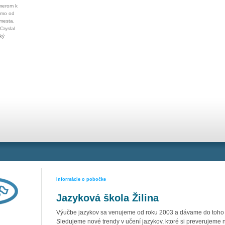
merom k
amo od
mesta.
ryslal
ký
Informácie o pobočke
Jazyková škola Žilina
Výučbe jazykov sa venujeme od roku 2003 a dávame do toho v
Sledujeme nové trendy v učení jazykov, ktoré si preverujeme 