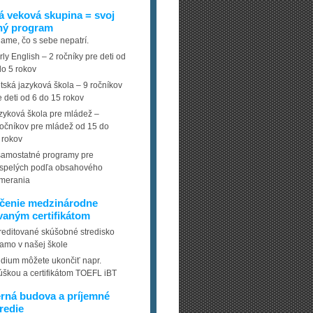
 veková skupina = svoj
ný program
ame, čo s sebe nepatrí.
rly English – 2 ročníky pre deti od
do 5 rokov
tská jazyková škola – 9 ročníkov
e deti od 6 do 15 rokov
zyková škola pre mládež –
ročníkov pre mládež od 15 do
 rokov
samostatné programy pre
spelých podľa obsahového
merania
čenie medzinárodne
aným certifikátom
reditované skúšobné stredisko
iamo v našej škole
údium môžete ukončiť napr.
úškou a certifikátom TOEFL iBT
rná budova a príjemné
redie