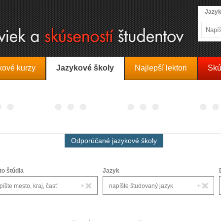
Jazyk
kové kurzy
Jazykové školy
Najlepší lektori
Skú
Odporúčané jazykové školy
to štúdia
Jazyk