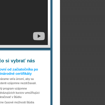
čo si vybrať nás
ovní od začiatočníka po
národné certifikáty
várame veľa úrovní, aby sa
udenti vzájomne nezdržiavali.
lý program vzájomne
dväzujúcich kurzov umožňujúci
kračovať v štúdiu
zne časové možnosti štúdia