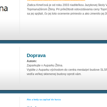
Zlatica Kmeťová je od roku 2003 riaditeľkou Jazykovej školy 
Topmanažérom Žiliny. Pri príležitosti odovzdávania ceny Topm
sa jej spýtali, čo jej toto ocenenie prinieslo a ako zmenilo jej ži
Doprava
Autom:
Zaparkujte v Auparku Žilina.
Vyjdite z Auparku východom do centra mesta/pri budove SL
vedľa veľkej sklenenej budovy oproti vám.
Ako a kedy sa zapísať do kurzu