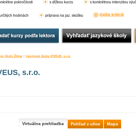
nkrétne pokročilosti
s dĺžkou kurzu
s konkrétnou intenzitou výu
ďalšie kritériá
 určitých hodinách
príprava na jaz. skúšku
vé školy Žilina
>
Jazyková škola VIVEUS, s.r.o.
EUS, s.r.o.
Virtuálna prehliadka
Pohľad z ulice
Mapa