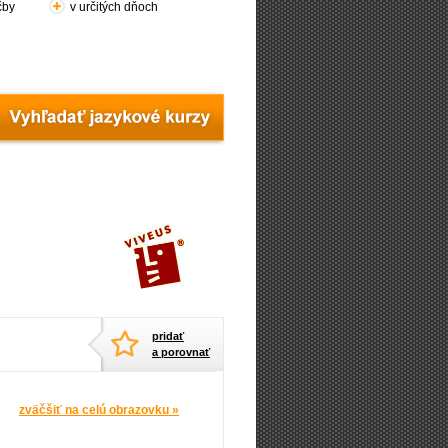
čby
v určitých dňoch
pridať
a porovnať
zväčšiť na celú obrazovku »