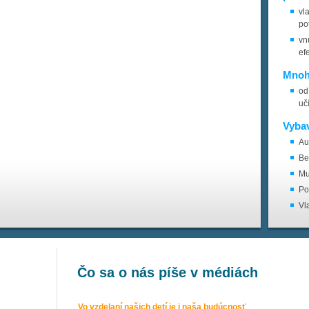
vl
po
vn
ef
Mnoh
od
uč
Vybav
Au
Be
Mu
Po
Vl
Čo sa o nás píše v médiách
Vo vzdelaní našich detí je i naša budúcnosť