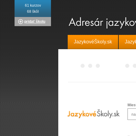
61 kurzov
68 škôl
pridať školu
JazykovéŠkoly.sk
Jazy
Mies