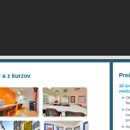
Pre
y a z kurzov
16 úr
medzi
Ot
št
Ce
na
po
rô