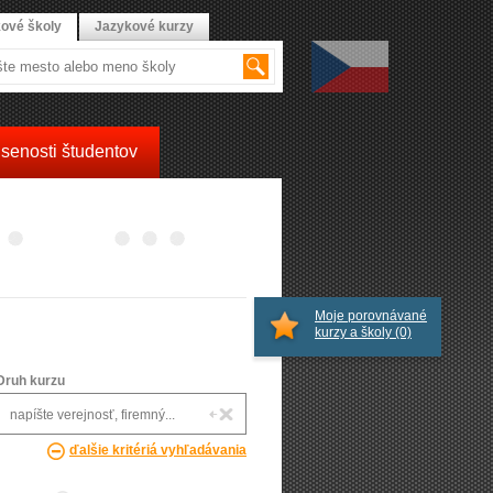
ové školy
Jazykové kurzy
senosti študentov
Moje porovnávané
kurzy a školy
(0)
Druh kurzu
ďalšie kritériá vyhľadávania