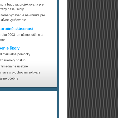
astná budova, projektovaná pre
treby našej školy
útorné vybavenie navrhnuté pre
ektívne vyučovanie
oročné skúsenosti
 roku 2003 len učíme, učíme a
íme
enie školy
diovizuálne pomôcky
zbariérový prístup
ltimediálne učebne
čítače s výučbovým software
astné učebne