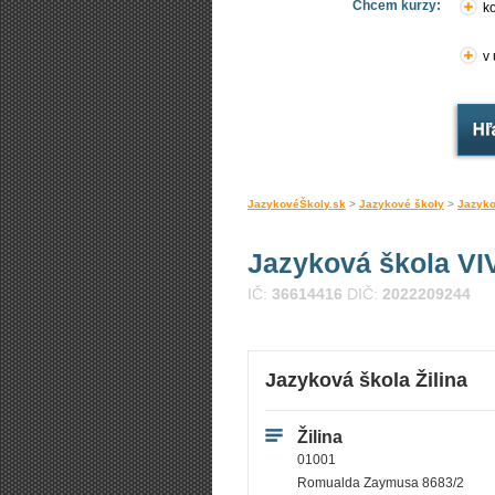
Chcem kurzy:
ko
v
JazykovéŠkoly.sk
>
Jazykové školy
>
Jazyko
Jazyková škola VIV
IČ:
36614416
DIČ:
2022209244
Jazyková škola Žilina
Žilina
01001
Romualda Zaymusa 8683/2