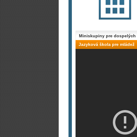
Miniskupiny pre dospelých
Jazyková škola pre mládež