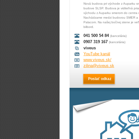
Nová budova pri východe z Auparku s
budove SLSP. Budova je viditeľná pri
východu z Auparku smerom do centra 
Nachádzame medzi budovou SMER a C
Palacom. Na našej bočnej stene je veľ
bilbord.
041 500 54 84
(kancelária)
0907 319 167
(kancelária)
viveus
YouTube kanál
www.viveus.sk/
zilina@viveus.sk
Poslať odkaz