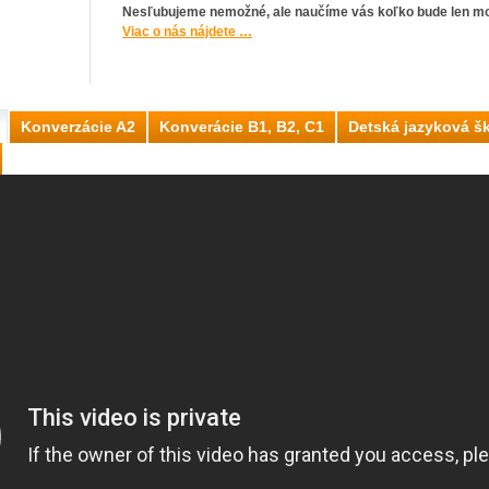
Nesľubujeme nemožné, ale naučíme vás koľko bude len m
Viac o nás nájdete …
Konverzácie A2
Konverácie B1, B2, C1
Detská jazyková š