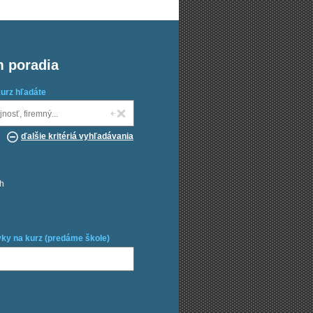
m poradia
kurz hľadáte
ďalšie kritériá vyhľadávania
ch
ky na kurz (predáme škole)