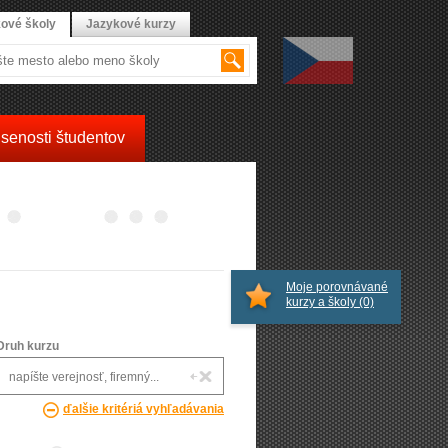
ové školy
Jazykové kurzy
senosti študentov
Moje porovnávané
kurzy a školy
(0)
Druh kurzu
ďalšie kritériá vyhľadávania