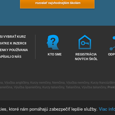
SI VYBRAŤ KURZ
RATKE K INZERCII
ENKY POUŽÍVANIA
KTO SME
REGISTRÁCIA
ODP
PÍSALI O NÁS
NOVÝCH ŠKÔL
na
,
Výučba angličtiny
,
Kurzy nemčiny
,
Nemčina
,
Výučba nemčiny
,
Kurzy francúzštin
anielčina
,
Výučba španielčiny
,
Kurzy taliančiny
,
Taliančina
,
Výučba taliančiny
,
Prek
ies, ktoré nám pomáhajú zabezpečiť lepšie služby.
Viac inf