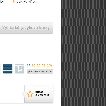
čby
v určitých dňoch
15
30
50
75
100
pridať
a porovnať