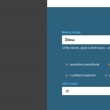
Miesto štúdia
Určte miesto, jazyk a druh kurzu - z
Chcem kurzy:
konkrétne pokročilosti
v určitých hodinách
Váš e-mail