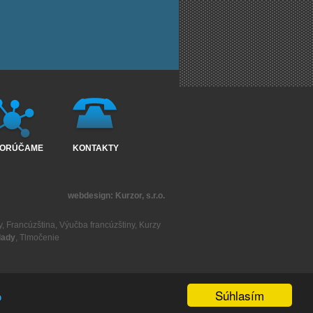
ORÚČAME
KONTAKTY
webdesign:
Kurzor, s.r.o.
y
,
Francúzština
,
Výučba francúzštiny
,
Kurzy
lady
,
Tlmočenie
Súhlasím
o