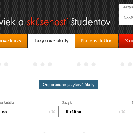
Jazyk
kové kurzy
Jazykové školy
Najlepší lektori
Skú
Odporúčané jazykové školy
to štúdia
Jazyk