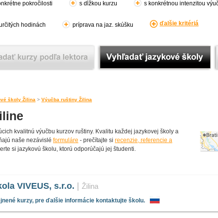
nkrétne pokročilosti
s dĺžkou kurzu
s konkrétnou intenzitou výu
ďalšie kritériá
 určitých hodinách
príprava na jaz. skúšku
vé školy Žilina
>
Výučba ruštiny Žilina
iline
ich kvalitnú výučbu kurzov ruštiny. Kvalitu každej jazykovej školy a
pĺňajú naše nezávislé
formuláre
- prečítajte si
recenzie, referencie a
rte si jazykovú školu, ktorú odporúčajú jej študenti.
ola VIVEUS, s.r.o.
|
Žilina
nené kurzy, pre ďalšie informácie kontaktujte školu.