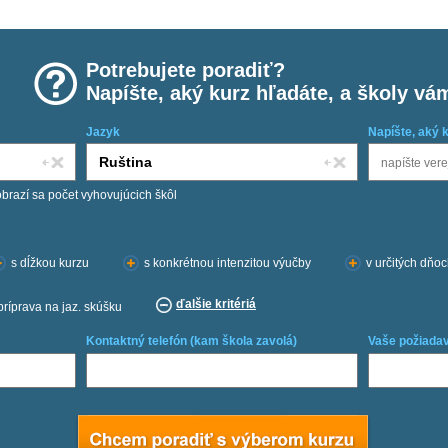
Potrebujete poradiť?
Napíšte, aký kurz hľadáte, a školy vá
Jazyk
Napíšte, aký 
obrazí sa počet vyhovujúcich škôl
s dĺžkou kurzu
s konkrétnou intenzitou výučby
v určitých dňo
ďalšie kritériá
príprava na jaz. skúšku
Kontaktný telefón (kam škola zavolá)
Vaše požiadav