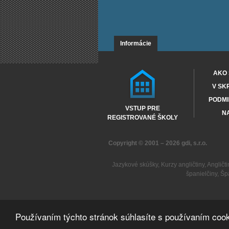
Informácie
AKO 
V SK
PODMI
VSTUP PRE
NA
REGISTROVANÉ ŠKOLY
Copyright © 2001 – 2026
gdi, s.r.o.
Jazykové skúšky
,
Kurzy angličtiny
,
Angličti
španielčiny
,
Šp
Používaním týchto stránok súhlasíte s používaním cook