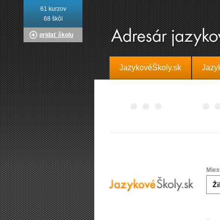
61 kurzov
68 škôl
pridať školu
JazykovéŠkoly.sk
Jazy
Mies