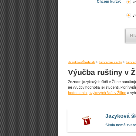
Chcem kurzy:
ko
v
JazykovéŠkoly.sk
>
Jazykové školy
>
Jazyko
Výučba ruštiny v Ž
Zoznam jazykových škôl v Žiline ponúkajúc
jej výučby hodnotia jej študenti, ktorí vy
hodnotenia jazykových škôl v Žiline
a vybe
Jazyková šk
Škola nemá zverej