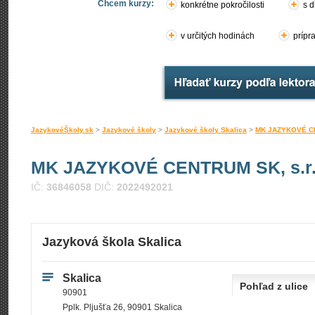
Chcem kurzy:
konkrétne pokročilosti
s d
v určitých hodinách
prípr
JazykovéŠkoly.sk
>
Jazykové školy
>
Jazykové školy Skalica
>
MK JAZYKOVÉ CE
MK JAZYKOVÉ CENTRUM SK, s.r.
IČ:
36846058
DIČ:
2022492021
Jazyková škola Skalica
Skalica
Pohľad z ulice
90901
Pplk. Pljušťa 26, 90901 Skalica