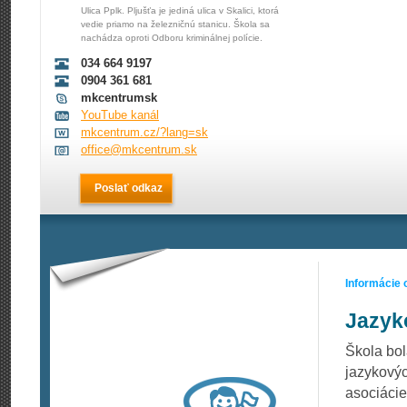
Ulica Pplk. Pljušťa je jediná ulica v Skalici, ktorá
vedie priamo na železničnú stanicu. Škola sa
nachádza oproti Odboru kriminálnej polície.
034 664 9197
0904 361 681
mkcentrumsk
YouTube kanál
mkcentrum.cz/?lang=sk
office@mkcentrum.sk
Poslať odkaz
Informácie 
Jazyk
Škola bol
jazykovýc
asociácie