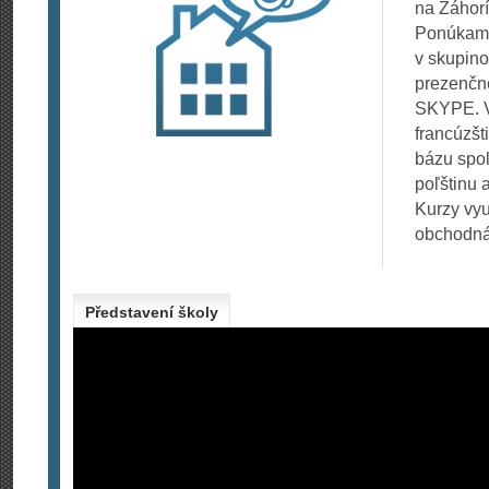
na Záhorí
Ponúkame
v skupino
prezenčn
SKYPE. Vy
francúzšt
bázu spol
poľštinu 
Kurzy vyu
obchodná 
Představení školy