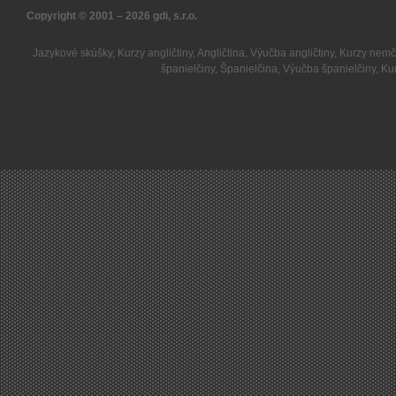
Copyright © 2001 – 2026
gdi, s.r.o.
Jazykové skúšky
,
Kurzy angličtiny
,
Angličtina
,
Výučba angličtiny
,
Kurzy nemč
španielčiny
,
Španielčina
,
Výučba španielčiny
,
Kur