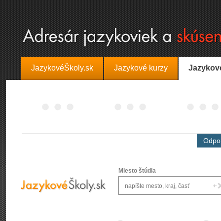
JazykovéŠkoly.sk
Jazykové kurzy
Jazykov
Odpor
Miesto štúdia