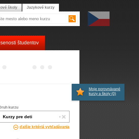
ové školy
Jazykové kurzy
senosti študentov
Moje porovnávané
kurzy a školy
(0)
Druh kurzu
ďalšie kritériá vyhľadávania