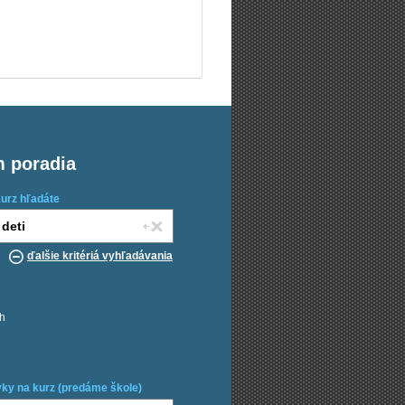
m poradia
kurz hľadáte
ďalšie kritériá vyhľadávania
ch
ky na kurz (predáme škole)