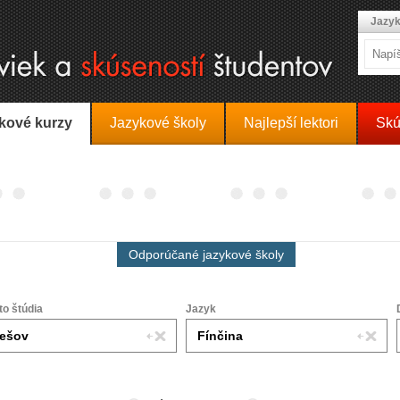
Jazyk
kové kurzy
Jazykové školy
Najlepší lektori
Skú
Odporúčané jazykové školy
to štúdia
Jazyk