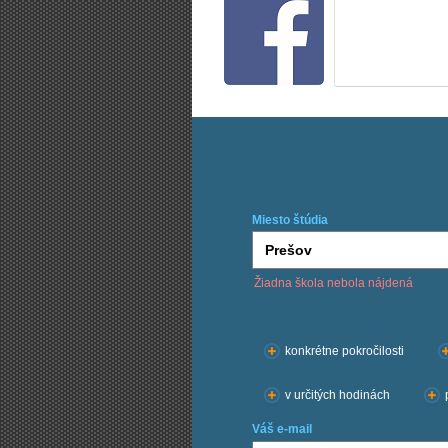
Miesto štúdia
Žiadna škola nebola nájdená
Chcem kurzy:
konkrétne pokročilosti
v určitých hodinách
Váš e-mail