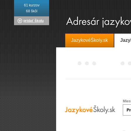
61 kurzov
68 škôl
pridať školu
JazykovéŠkoly.sk
Jazy
Mies