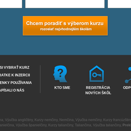
SI VYBRAŤ KURZ
RATKE K INZERCII
ENKY POUŽÍVANIA
KTO SME
REGISTRÁCIA
ODP
PÍSALI O NÁS
NOVÝCH ŠKÔL
na
,
Výučba angličtiny
,
Kurzy nemčiny
,
Nemčina
,
Výučba nemčiny
,
Kurzy francúzštin
anielčina
,
Výučba španielčiny
,
Kurzy taliančiny
,
Taliančina
,
Výučba taliančiny
,
Prek