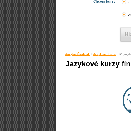
Chcem kurzy:
ko
v
JazykoéŠkoly.sk
>
Jazykové kurzy
– 61 jazyk
Jazykové kurzy fín