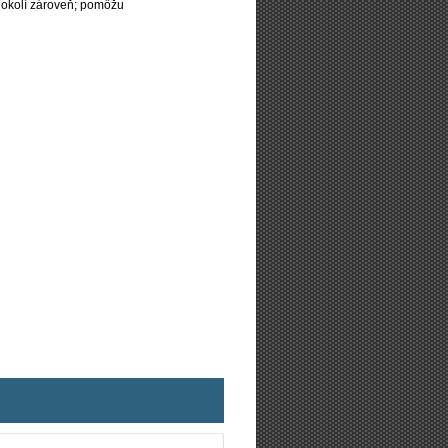
 okolí zároveň; pomôžu