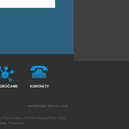
ORÚČAME
KONTAKTY
webdesign:
Kurzor, s.r.o.
y
,
Francúzština
,
Výučba francúzštiny
,
Kurzy
lady
,
Tlmočenie