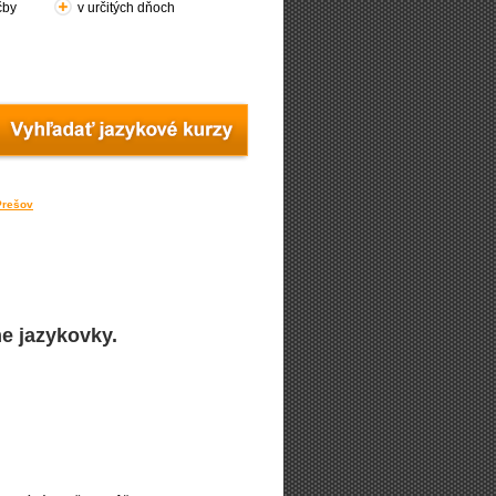
čby
v určitých dňoch
 Prešov
e jazykovky.