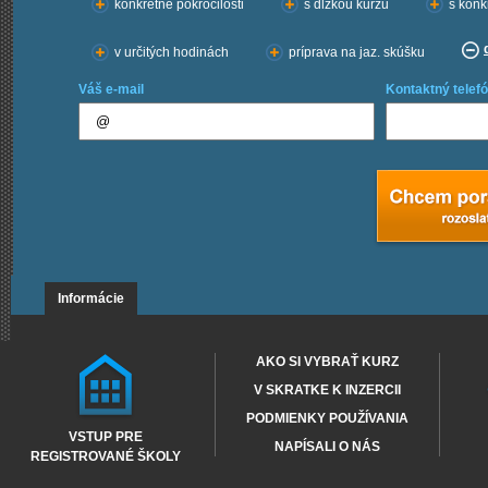
konkrétne pokročilosti
s dĺžkou kurzu
s konk
v určitých hodinách
príprava na jaz. skúšku
Váš e-mail
Kontaktný telefó
Informácie
AKO SI VYBRAŤ KURZ
V SKRATKE K INZERCII
PODMIENKY POUŽÍVANIA
VSTUP PRE
NAPÍSALI O NÁS
REGISTROVANÉ ŠKOLY