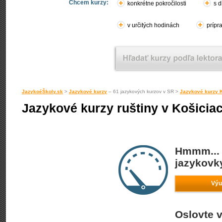
Chcem kurzy:
konkrétne pokročilosti
s d
v určitých hodinách
prípr
JazykoéŠkoly.sk
>
Jazykové kurzy
– 61 jazykových kurzov v SR >
Jazykové kurzy 
Jazykové kurzy ruštiny v Košicia
Hmmm... 
jazykovky
Výu
Oslovte v