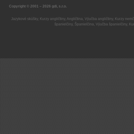
Copyright © 2001 – 2026
gdi, s.r.o.
Jazykové skúšky
,
Kurzy angličtiny
,
Angličtina
,
Výučba angličtiny
,
Kurzy nemč
španielčiny
,
Španielčina
,
Výučba španielčiny
,
Kur