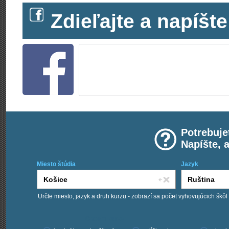
Zdieľajte a napíš
Potrebuje
Napíšte, 
Miesto štúdia
Jazyk
Určte miesto, jazyk a druh kurzu - zobrazí sa počet vyhovujúcich škôl
Chcem kurzy: