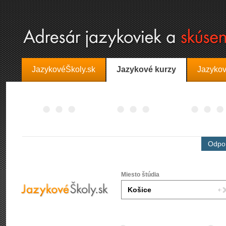
JazykovéŠkoly.sk
Jazykové kurzy
Jazykov
Odpor
Miesto štúdia