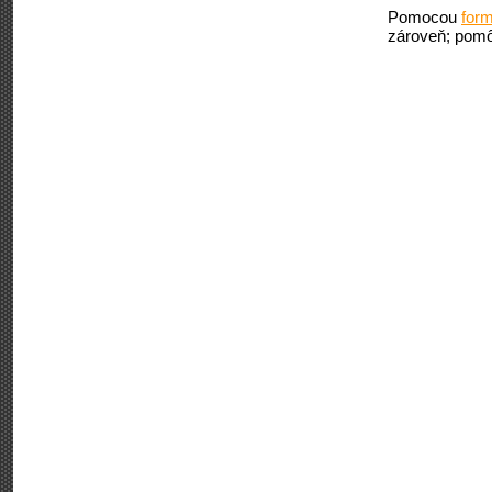
Pomocou
form
zároveň; pomô