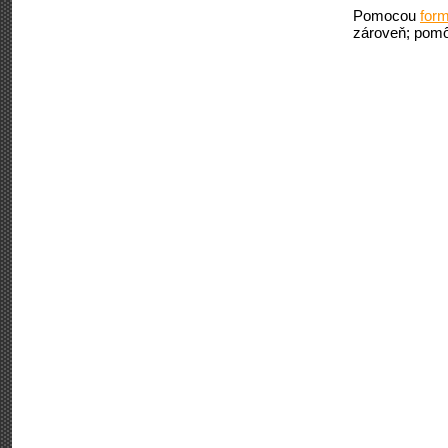
Pomocou
form
zároveň; pomô