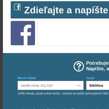
Zdieľajte a napíš
Potrebuje
Napíšte, 
Miesto štúdia
Jazyk
Určte miesto, jazyk a druh kurzu - zobrazí sa počet vyhovujúcich škôl
Chcem kurzy: