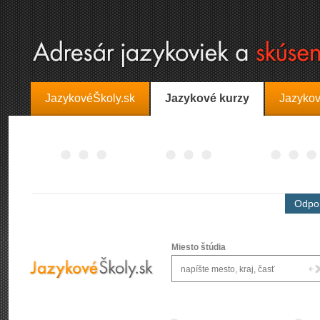
JazykovéŠkoly.sk
Jazykové kurzy
Jazykov
Odpor
Miesto štúdia