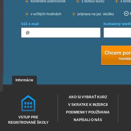
konkrétne pokročilosti
s dĺžkou kurzu
s konk
v určitých hodinách
príprava na jaz. skúšku
Váš e-mail
Kontaktný telefó
Informácie
AKO SI VYBRAŤ KURZ
V SKRATKE K INZERCII
PODMIENKY POUŽÍVANIA
VSTUP PRE
NAPÍSALI O NÁS
REGISTROVANÉ ŠKOLY