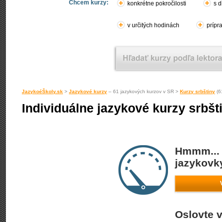
Chcem kurzy:
konkrétne pokročilosti
s d
v určitých hodinách
prípr
JazykoéŠkoly.sk
>
Jazykové kurzy
– 61 jazykových kurzov v SR >
Kurzy srbštiny
(6
Individuálne jazykové kurzy srbšt
Hmmm... 
jazykovky
Oslovte v