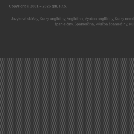
Copyright © 2001 – 2026
gdi, s.r.o.
Jazykové skúšky
,
Kurzy angličtiny
,
Angličtina
,
Výučba angličtiny
,
Kurzy nemč
španielčiny
,
Španielčina
,
Výučba španielčiny
,
Kur