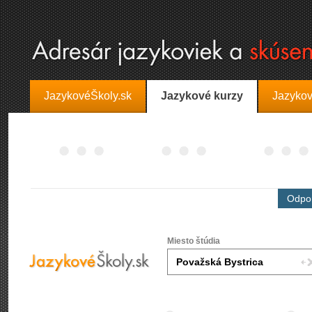
JazykovéŠkoly.sk
Jazykové kurzy
Jazykov
Odpor
Miesto štúdia