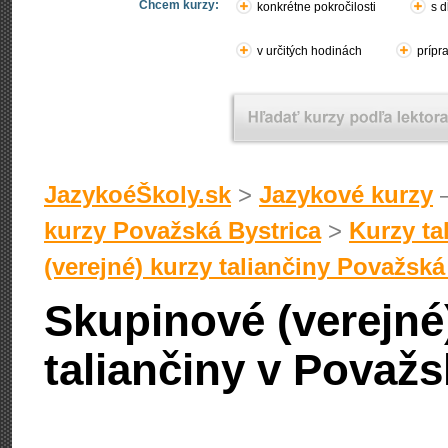
Chcem kurzy:
konkrétne pokročilosti
s d
v určitých hodinách
prípr
JazykoéŠkoly.sk
>
Jazykové kurzy
–
kurzy Považská Bystrica
>
Kurzy ta
(verejné) kurzy taliančiny Považská
Skupinové (verejné
taliančiny v Považs