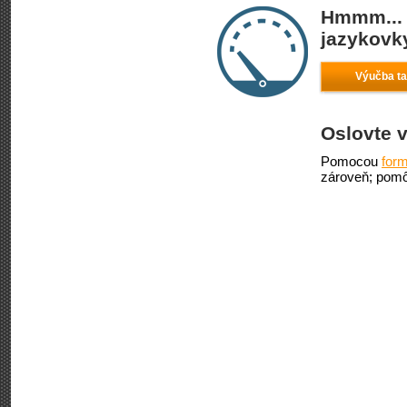
Hmmm... 
jazykovky
Výučba ta
Oslovte v
Pomocou
form
zároveň; pomô