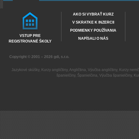
AKO SI VYBRAŤ KURZ
V SKRATKE K INZERCII
PODMIENKY POUŽÍVANIA
VSTUP PRE
NAPÍSALI O NÁS
REGISTROVANÉ ŠKOLY
Copyright © 2001 – 2026
gdi, s.r.o.
Jazykové skúšky
,
Kurzy angličtiny
,
Angličtina
,
Výučba angličtiny
,
Kurzy nemč
španielčiny
,
Španielčina
,
Výučba španielčiny
,
Kur