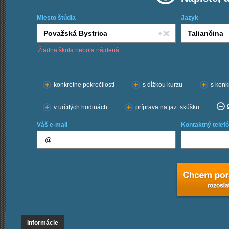
Miesto štúdia
Jazyk
Žiadna škola nebola nájdená
Chcem kurzy:
konkrétne pokročilosti
s dĺžkou kurzu
s konk
v určitých hodinách
príprava na jaz. skúšku
Váš e-mail
Kontaktný telefó
Informácie