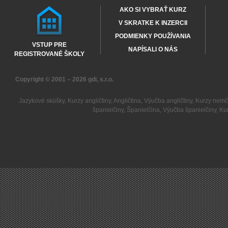
AKO SI VYBRAŤ KURZ
V SKRATKE K INZERCII
PODMIENKY POUŽÍVANIA
VSTUP PRE
NAPÍSALI O NÁS
REGISTROVANÉ ŠKOLY
Copyright © 2001 – 2026
gdi, s.r.o.
Jazykové skúšky
,
Kurzy angličtiny
,
Angličtina
,
Výučba angličtiny
,
Kurzy nemč
španielčiny
,
Španielčina
,
Výučba španielčiny
,
Kur