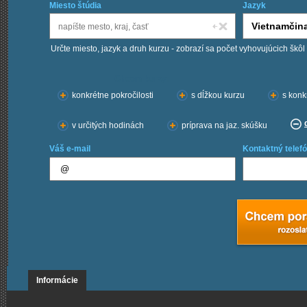
Miesto štúdia
Jazyk
Určte miesto, jazyk a druh kurzu - zobrazí sa počet vyhovujúcich škôl
Chcem kurzy:
konkrétne pokročilosti
s dĺžkou kurzu
s konk
v určitých hodinách
príprava na jaz. skúšku
Váš e-mail
Kontaktný telefó
Informácie