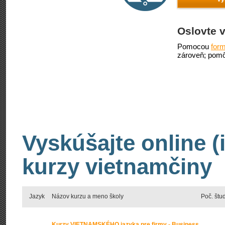
Oslovte v
Pomocou
form
zároveň; pomô
Vyskúšajte online (
kurzy vietnamčiny
Jazyk
Názov kurzu a meno školy
Poč. štu
Kurzy VIETNAMSKÉHO jazyka pre firmy - Business