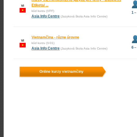
Etiketa/ ...
VI
kód kurzu (VPF)
1 –
Asia Info Centre
(Jazyková škola Asia Info Centre)
Vietnamčina - rôzne úrovne
VI
kód kurzu (V-01)
6 –
Asia Info Centre
(Jazyková škola Asia Info Centre)
Online kurzy vietnamčiny