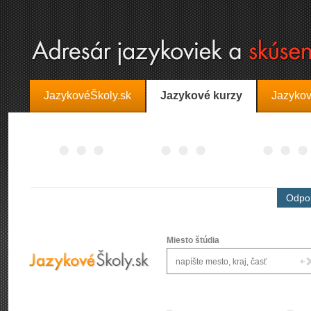
JazykovéŠkoly.sk
Jazykové kurzy
Jazykov
Odpor
Miesto štúdia