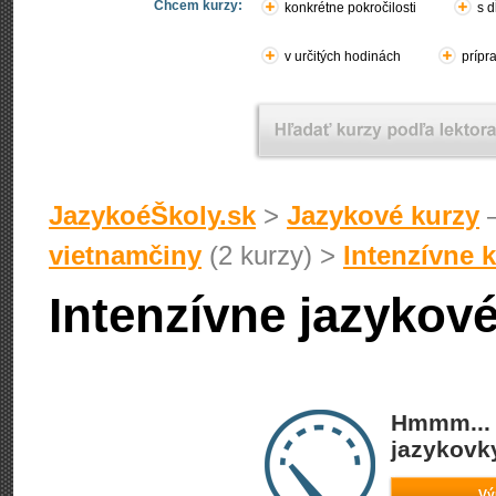
Chcem kurzy:
konkrétne pokročilosti
s d
v určitých hodinách
prípr
JazykoéŠkoly.sk
>
Jazykové kurzy
–
vietnamčiny
(2 kurzy) >
Intenzívne 
Intenzívne jazykov
Hmmm... 
jazykovky
Vý