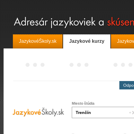
JazykovéŠkoly.sk
Jazykové kurzy
Jazykov
Odpor
Miesto štúdia