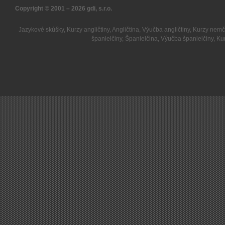
Copyright © 2001 – 2026
gdi, s.r.o.
Jazykové skúšky
,
Kurzy angličtiny
,
Angličtina
,
Výučba angličtiny
,
Kurzy nemč
španielčiny
,
Španielčina
,
Výučba španielčiny
,
Kur