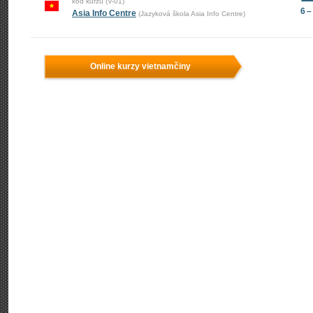
kód kurzu (V-01)
6 –
Asia Info Centre
(Jazyková škola Asia Info Centre)
Online kurzy vietnamčiny