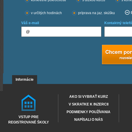
konkrétne pokročilosti
s dĺžkou kurzu
s konk
v určitých hodinách
príprava na jaz. skúšku
Váš e-mail
Kontaktný telefó
Informácie
AKO SI VYBRAŤ KURZ
V SKRATKE K INZERCII
PODMIENKY POUŽÍVANIA
VSTUP PRE
NAPÍSALI O NÁS
REGISTROVANÉ ŠKOLY