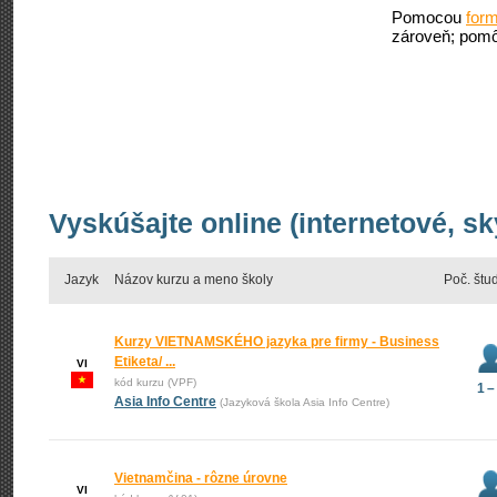
Pomocou
form
zároveň; pomô
Vyskúšajte online (internetové, s
Jazyk
Názov kurzu a meno školy
Poč. štu
Kurzy VIETNAMSKÉHO jazyka pre firmy - Business
Etiketa/ ...
VI
kód kurzu (VPF)
1 –
Asia Info Centre
(Jazyková škola Asia Info Centre)
Vietnamčina - rôzne úrovne
VI