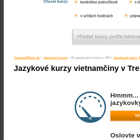
Chcem kurzy:
konkrétne pokročilosti
s d
v určitých hodinách
prípr
JazykoéŠkoly.sk
>
Jazykové kurzy
– 61 jazykových kurzov v SR >
Jazykové kurzy T
Jazykové kurzy vietnamčiny v Tre
Hmmm... 
jazykovky
Vý
Oslovte v