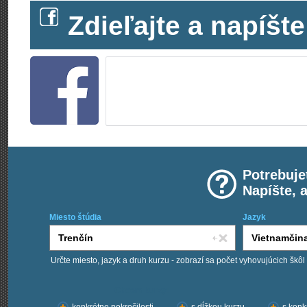
Zdieľajte a napíš
Potrebuje
Napíšte, 
Miesto štúdia
Jazyk
Určte miesto, jazyk a druh kurzu - zobrazí sa počet vyhovujúcich škôl
Chcem kurzy: