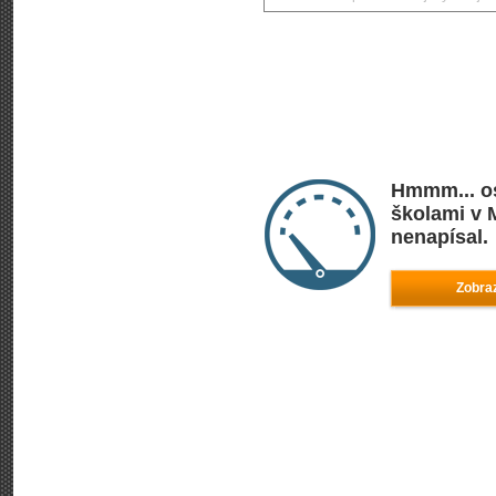
Hmmm... os
školami v 
nenapísal.
Zobraz