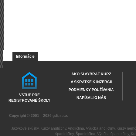
Informácie
AKO SI VYBRAŤ KURZ
V SKRATKE K INZERCII
PODMIENKY POUŽÍVANIA
VSTUP PRE
NAPÍSALI O NÁS
REGISTROVANÉ ŠKOLY
Copyright © 2001 – 2026
gdi, s.r.o.
Jazykové skúšky
,
Kurzy angličtiny
,
Angličtina
,
Výučba angličtiny
,
Kurzy nemč
španielčiny
,
Španielčina
,
Výučba španielčiny
,
Kur