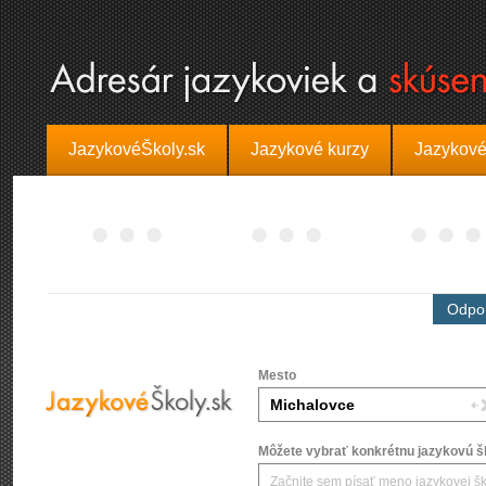
JazykovéŠkoly.sk
Jazykové kurzy
Jazykové
Odpor
Mesto
Môžete vybrať konkrétnu jazykovú šk