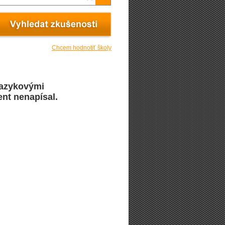
Chcem hodnotiť školy
jazykovými
ent nenapísal.