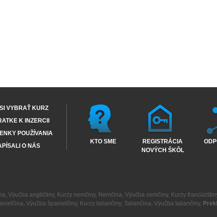
SI VYBRAŤ KURZ
RATKE K INZERCII
ENKY POUŽÍVANIA
KTO SME
REGISTRÁCIA
ODP
PÍSALI O NÁS
NOVÝCH ŠKÔL
na
,
Výučba angličtiny
,
Kurzy nemčiny
,
Nemčina
,
Výučba nemčiny
,
Kurzy francúzštin
anielčina
,
Výučba španielčiny
,
Kurzy taliančiny
,
Taliančina
,
Výučba taliančiny
,
Prek