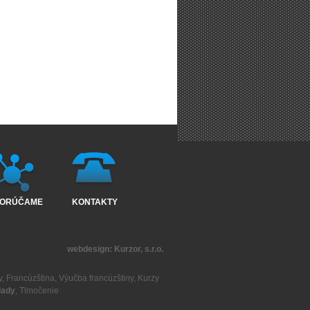
ORÚČAME
KONTAKTY
webdesign:
Kurzor, s.r.o.
y
,
Francúzština
,
Výučba francúzštiny
,
Kurzy
lady
,
Tlmočenie