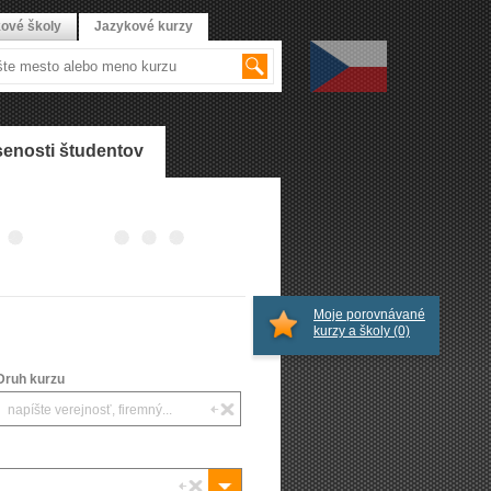
ové školy
Jazykové kurzy
enosti študentov
Moje porovnávané
kurzy a školy
(0)
Druh kurzu