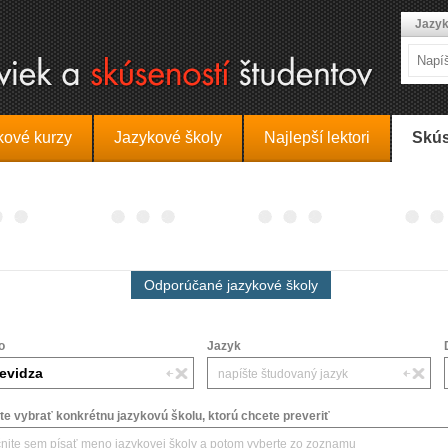
Jazyk
kové kurzy
Jazykové školy
Najlepší lektori
Skús
Odporúčané jazykové školy
o
Jazyk
e vybrať konkrétnu jazykovú školu, ktorú chcete preveriť