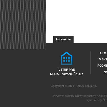
Informácie
AKO 
V SK
PODMI
VSTUP PRE
NA
REGISTROVANÉ ŠKOLY
Copyright © 2001 – 2026
gdi, s.r.o.
Jazykové skúšky
,
Kurzy angličtiny
,
Angličti
španielčiny
,
Šp