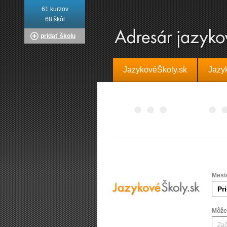
61 kurzov
68 škôl
pridať školu
JazykovéŠkoly.sk
Jazy
Mest
Môžet