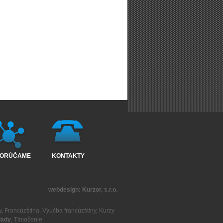
ORÚČAME
KONTAKTY
webdesign:
Kurzor, s.r.o.
y
,
Francúzština
,
Výučba francúzštiny
,
Kurzy
lady
,
Tlmočenie