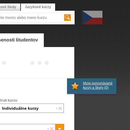
ové školy
Jazykové kurzy
enosti študentov
Moje porovnávané
kurzy a školy
(0)
Druh kurzu