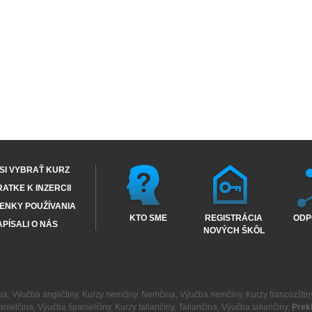
SI VYBRAŤ KURZ
RATKE K INZERCII
ENKY POUŽÍVANIA
KTO SME
REGISTRÁCIA
ODP
PÍSALI O NÁS
NOVÝCH ŠKÔL
na
,
Výučba angličtiny
,
Kurzy nemčiny
,
Nemčina
,
Výučba nemčiny
,
Kurzy francúzštin
anielčina
,
Výučba španielčiny
,
Kurzy taliančiny
,
Taliančina
,
Výučba taliančiny
,
Prek