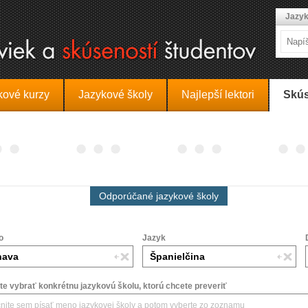
Jazyk
kové kurzy
Jazykové školy
Najlepší lektori
Skús
Odporúčané jazykové školy
o
Jazyk
e vybrať konkrétnu jazykovú školu, ktorú chcete preveriť