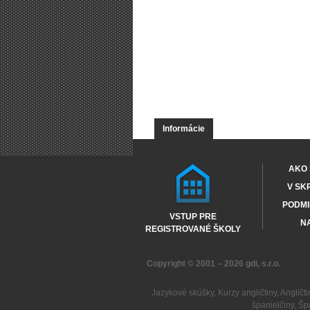
Informácie
AKO 
V SK
PODMI
VSTUP PRE
NA
REGISTROVANÉ ŠKOLY
Copyright © 2001 – 2026
gdi, s.r.o.
Jazykové skúšky
,
Kurzy angličtiny
,
Angličti
španielčiny
,
Šp