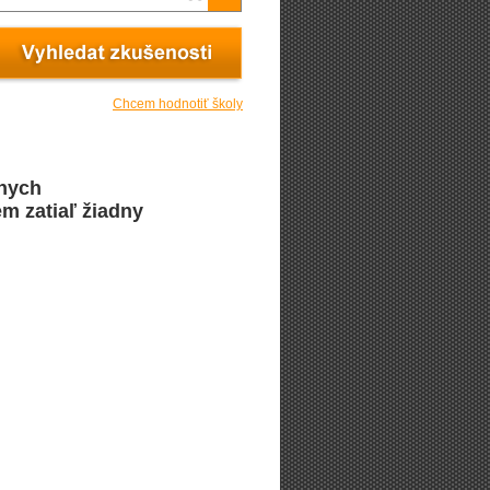
Chcem hodnotiť školy
lnych
m zatiaľ žiadny