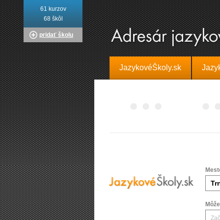
61 kurzov
68 škôl
pridať školu
JazykovéŠkoly.sk
Jazy
Mest
Môžet