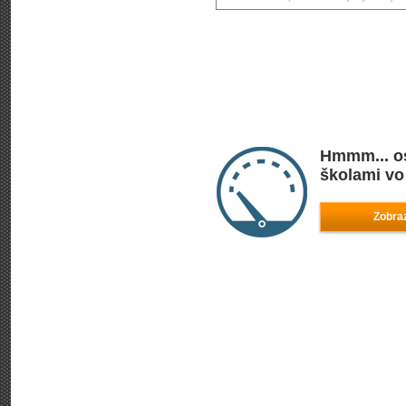
Hmmm... os
školami vo
Zobraz