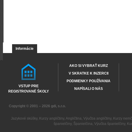
Informácie
AKO SI VYBRAŤ KURZ
V SKRATKE K INZERCII
PODMIENKY POUŽÍVANIA
VSTUP PRE
NAPÍSALI O NÁS
REGISTROVANÉ ŠKOLY
Copyright © 2001 – 2026
gdi, s.r.o.
Jazykové skúšky
,
Kurzy angličtiny
,
Angličtina
,
Výučba angličtiny
,
Kurzy nemč
španielčiny
,
Španielčina
,
Výučba španielčiny
,
Kur