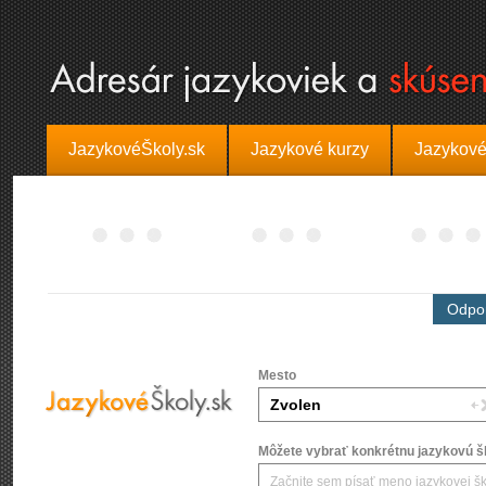
JazykovéŠkoly.sk
Jazykové kurzy
Jazykové
Odpor
Mesto
Môžete vybrať konkrétnu jazykovú šk