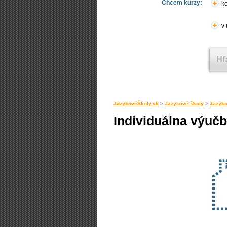
Chcem kurzy:
ko
v
JazykovéŠkoly.sk
>
Jazykové školy
>
Jazyko
Individuálna výuč