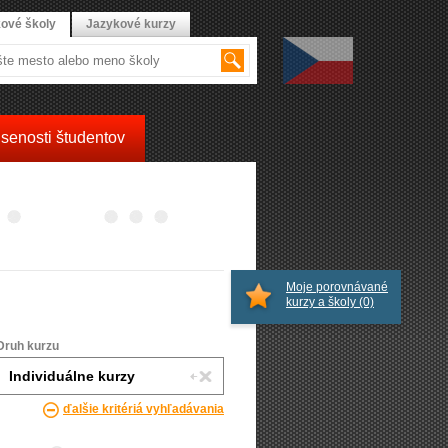
ové školy
Jazykové kurzy
senosti študentov
Moje porovnávané
kurzy a školy
(0)
Druh kurzu
ďalšie kritériá vyhľadávania