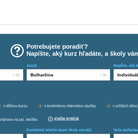
Potrebujete poradiť?
Napíšte, aký kurz hľadáte, a školy vá
Jazyk
Napíšte, aký 
s dĺžkou kurzu
s konkrétnou intenzitou výučby
v určitých dňo
ďalšie kritériá
príprava na jaz. skúšku
Kontaktný telefón (kam škola zavolá)
Vaše požiadav