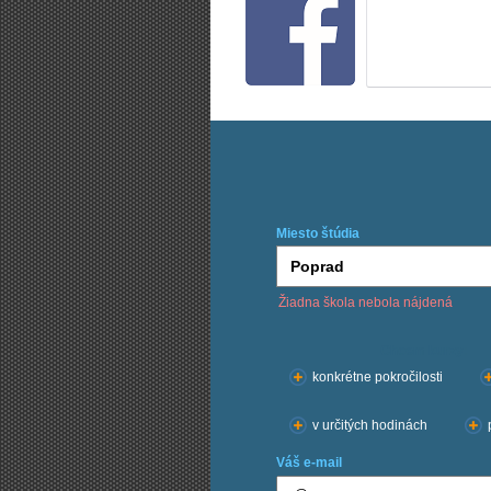
Miesto štúdia
Žiadna škola nebola nájdená
Chcem kurzy:
konkrétne pokročilosti
v určitých hodinách
Váš e-mail