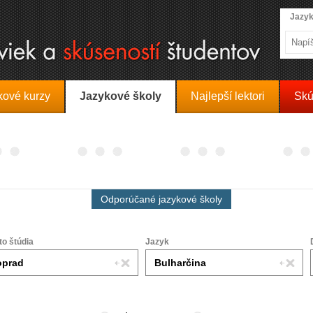
Jazyk
kové kurzy
Jazykové školy
Najlepší lektori
Skú
Odporúčané jazykové školy
to štúdia
Jazyk