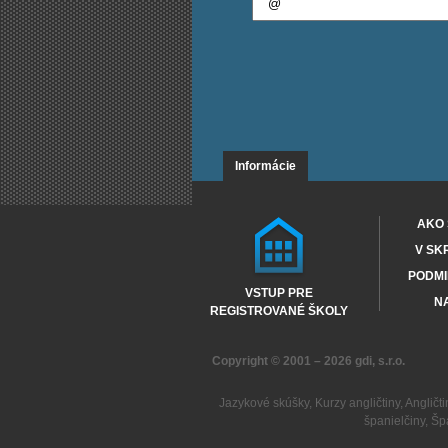
Informácie
AKO 
V SK
PODMI
VSTUP PRE
NA
REGISTROVANÉ ŠKOLY
Copyright © 2001 – 2026
gdi, s.r.o.
Jazykové skúšky
,
Kurzy angličtiny
,
Angličti
španielčiny
,
Šp