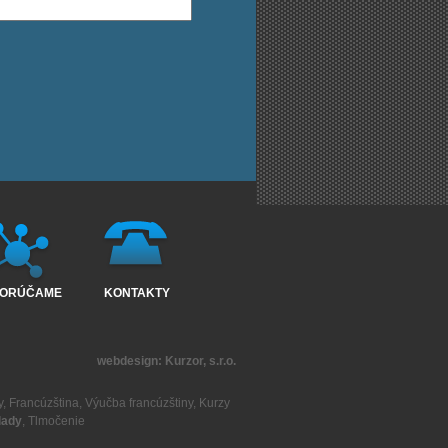
ORÚČAME
KONTAKTY
webdesign:
Kurzor, s.r.o.
y
,
Francúzština
,
Výučba francúzštiny
,
Kurzy
lady
,
Tlmočenie