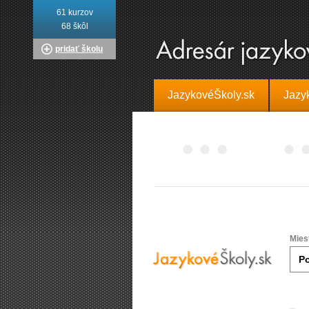
61 kurzov
68 škôl
pridať školu
JazykovéŠkoly.sk
Jazy
Mies