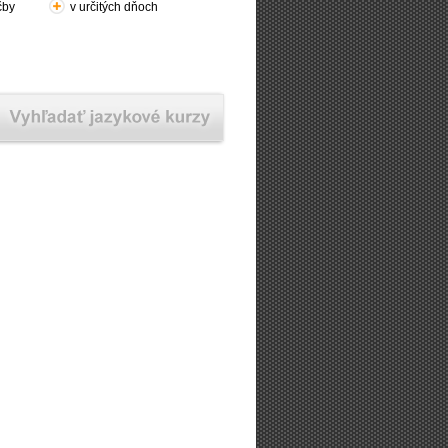
čby
v určitých dňoch