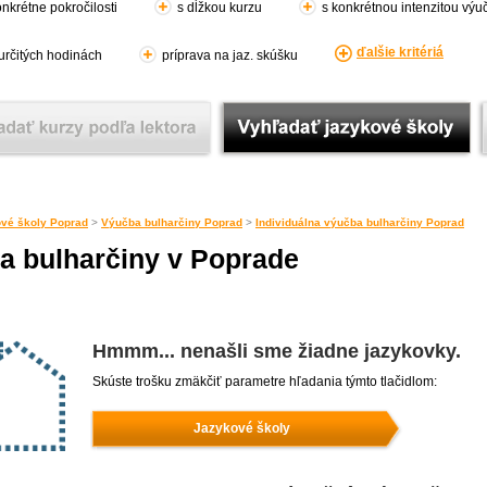
nkrétne pokročilosti
s dĺžkou kurzu
s konkrétnou intenzitou výu
ďalšie kritériá
 určitých hodinách
príprava na jaz. skúšku
vé školy Poprad
>
Výučba bulharčiny Poprad
>
Individuálna výučba bulharčiny Poprad
ba bulharčiny v Poprade
Hmmm... nenašli sme žiadne jazykovky.
Skúste trošku zmäkčiť parametre hľadania týmto tlačidlom:
Jazykové školy