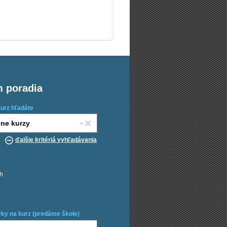
m poradia
kurz hľadáte
ďalšie kritériá vyhľadávania
ch
ky na kurz (predáme škole)