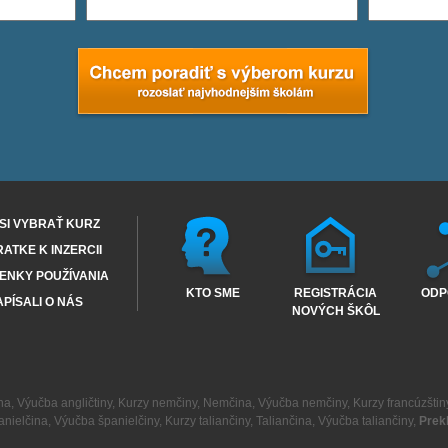
SI VYBRAŤ KURZ
RATKE K INZERCII
ENKY POUŽÍVANIA
KTO SME
REGISTRÁCIA
ODP
PÍSALI O NÁS
NOVÝCH ŠKÔL
na
,
Výučba angličtiny
,
Kurzy nemčiny
,
Nemčina
,
Výučba nemčiny
,
Kurzy francúzštin
anielčina
,
Výučba španielčiny
,
Kurzy taliančiny
,
Taliančina
,
Výučba taliančiny
,
Prek