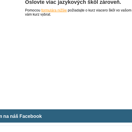
Oslovte viac jazykových škôl zároveň.
Pomocou
formulára nižšie
požiadajte o kurz viacero škôl vo vašom
vám kurz vybrat.
ám na náš Facebook