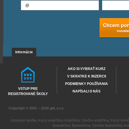
Informácie
AKO SI VYBRAŤ KURZ
V SKRATKE K INZERCII
PODMIENKY POUŽÍVANIA
VSTUP PRE
NAPÍSALI O NÁS
REGISTROVANÉ ŠKOLY
Copyright © 2001 – 2026
gdi, s.r.o.
Jazykové skúšky
,
Kurzy angličtiny
,
Angličtina
,
Výučba angličtiny
,
Kurzy nemč
španielčiny
,
Španielčina
,
Výučba španielčiny
,
Kur