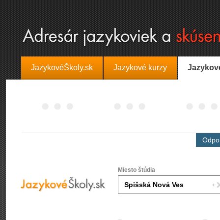
JazykovéŠkoly.sk
Jazykové kurzy
Jazykov
Odpor
Miesto štúdia