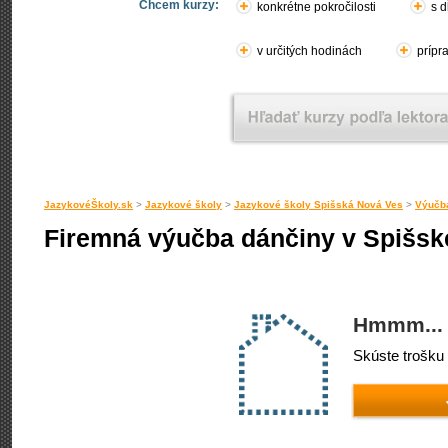
Chcem kurzy:
konkrétne pokročilosti
s d
v určitých hodinách
prípr
JazykovéŠkoly.sk
>
Jazykové školy
>
Jazykové školy Spišská Nová Ves
>
Výučb
Firemná výučba dánčiny v Spišske
Hmmm... 
Skúste trošku 