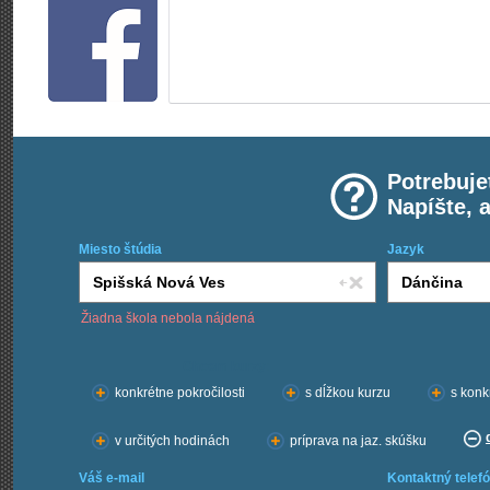
Potrebuje
Napíšte, 
Miesto štúdia
Jazyk
Žiadna škola nebola nájdená
Chcem kurzy:
konkrétne pokročilosti
s dĺžkou kurzu
s konk
v určitých hodinách
príprava na jaz. skúšku
Váš e-mail
Kontaktný telefó