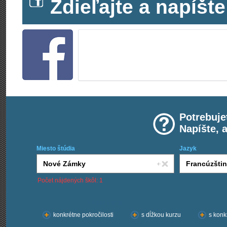
Zdieľajte a napíš
Potrebuje
Napíšte, 
Miesto štúdia
Jazyk
Počet nájdených škôl: 1
Chcem kurzy:
konkrétne pokročilosti
s dĺžkou kurzu
s konk