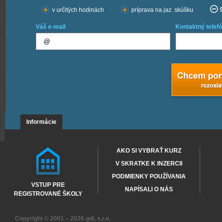
v určitých hodinách
príprava na jaz. skúšku
Váš e-mail
Kontaktný telefó
Informácie
AKO SI VYBRAŤ KURZ
V SKRATKE K INZERCII
PODMIENKY POUŽÍVANIA
VSTUP PRE
NAPÍSALI O NÁS
REGISTROVANÉ ŠKOLY
Copyright © 2001 – 2026
gdi, s.r.o.