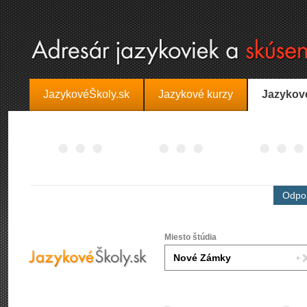
JazykovéŠkoly.sk
Jazykové kurzy
Jazykov
Odpor
Miesto štúdia