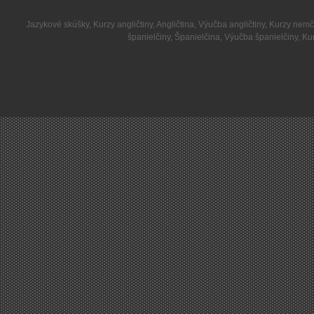
Jazykové skúšky
,
Kurzy angličtiny
,
Angličtina
,
Výučba angličtiny
,
Kurzy nemč
španielčiny
,
Španielčina
,
Výučba španielčiny
,
Kur