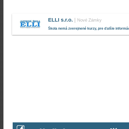
ELLI s.r.o.
|
Nové Zámky
Škola nemá zverejnené kurzy, pre ďalšie informác