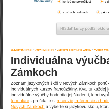
Chcem kurzy:
konkrétne pokročilosti
s d
v určitých hodinách
prípr
JazykovéŠkoly.sk
>
Jazykové školy
>
Jazykové školy Nové Zámky
>
Výučba fran
Individuálna výučb
Zámkoch
Zoznam jazykových škôl v Nových Zámkoch ponúka
individuálnych kurzov francúzštiny. Kvalitu každej j
individuálne výučby hodnotia jej študenti, ktorí vy
formuláre
- prečítajte si
recenzie, referencie a hod
Nových Zámkoch
a vyberte si jazykovú školu, ktorú