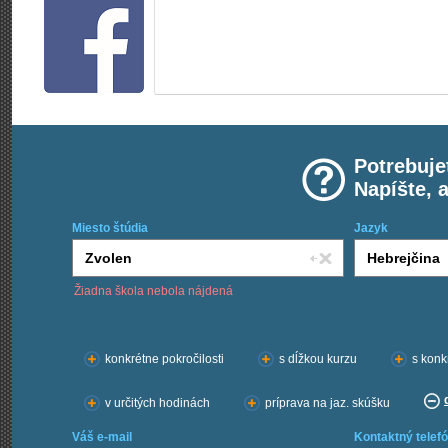
Potrebuje
Napíšte, 
Miesto štúdia
Jazyk
Žiadna škola nebola nájdená
Chcem kurzy:
konkrétne pokročilosti
s dĺžkou kurzu
s konk
v určitých hodinách
príprava na jaz. skúšku
Váš e-mail
Kontaktný telefó