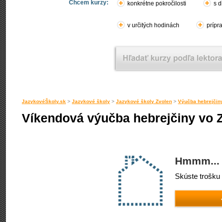
Chcem kurzy:
konkrétne pokročilosti
s d
v určitých hodinách
prípr
JazykovéŠkoly.sk
>
Jazykové školy
>
Jazykové školy Zvolen
>
Výučba hebrejčin
Víkendová výučba hebrejčiny vo 
Hmmm... 
Skúste trošku 