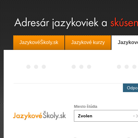
JazykovéŠkoly.sk
Jazykové kurzy
Jazykov
Odpor
Miesto štúdia