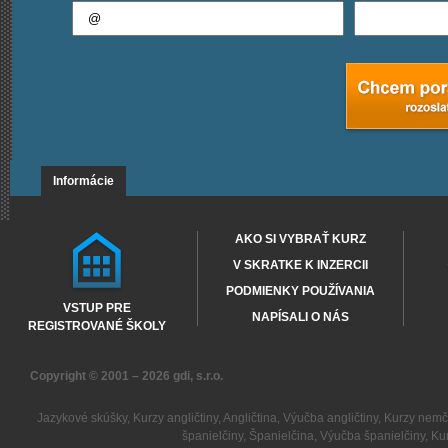
Informácie
AKO SI VYBRAŤ KURZ
V SKRATKE K INZERCII
PODMIENKY POUŽÍVANIA
VSTUP PRE
NAPÍSALI O NÁS
REGISTROVANÉ ŠKOLY
Copyright © 2001 – 2026
gdi, s.r.o.
Jazykové skúšky
,
Kurzy angličtiny
,
Angličtina
,
Výučba angličtiny
,
Kurzy nemč
španielčiny
,
Španielčina
,
Výučba španielčiny
,
Kur