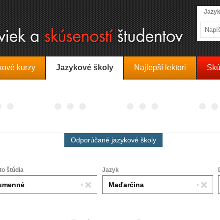
Jazyk
kové kurzy
Jazykové školy
Najlepší lektori
Skú
Odporúčané jazykové školy
to štúdia
Jazyk