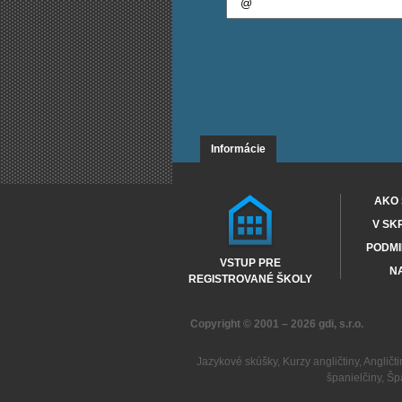
Informácie
AKO 
V SK
PODMI
VSTUP PRE
NA
REGISTROVANÉ ŠKOLY
Copyright © 2001 – 2026
gdi, s.r.o.
Jazykové skúšky
,
Kurzy angličtiny
,
Angličti
španielčiny
,
Šp