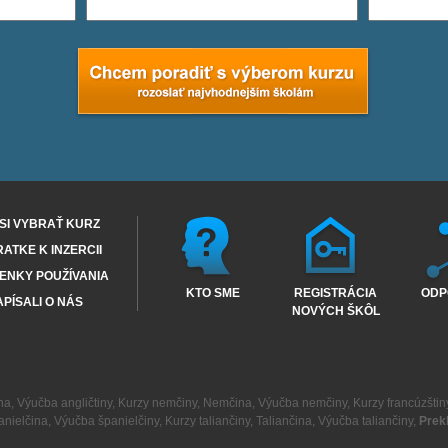
SI VYBRAŤ KURZ
RATKE K INZERCII
ENKY POUŽÍVANIA
KTO SME
REGISTRÁCIA
ODP
PÍSALI O NÁS
NOVÝCH ŠKÔL
na
,
Výučba angličtiny
,
Kurzy nemčiny
,
Nemčina
,
Výučba nemčiny
,
Kurzy francúzštin
anielčina
,
Výučba španielčiny
,
Kurzy taliančiny
,
Taliančina
,
Výučba taliančiny
,
Prek