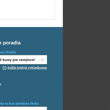
m poradia
kurz hľadáte
ďalšie kritériá vyhľadávania
ch
ky na kurz (predáme škole)