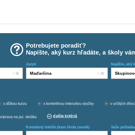
Potrebujete poradiť?
Napíšte, aký kurz hľadáte, a školy vá
Jazyk
Napíšte, aký 
s dĺžkou kurzu
s konkrétnou intenzitou výučby
v určitých dňo
ďalšie kritériá
príprava na jaz. skúšku
Kontaktný telefón (kam škola zavolá)
Vaše požiadav