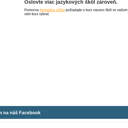
Oslovte viac jazykových škôl zároveň.
Pomocou
formulára nižšie
požiadajte o kurz viacero škôl vo vašom
vám kurz vybrat.
ám na náš Facebook