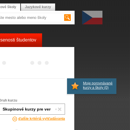
ové školy
Jazykové kurzy
senosti študentov
Moje porovnávané
kurzy a školy
(0)
Druh kurzu
ďalšie kritériá vyhľadávania