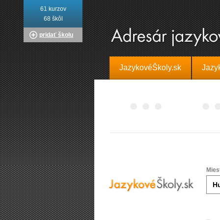
61 kurzov
68 škôl
pridať školu
JazykovéŠkoly.sk
Jazy
Mies