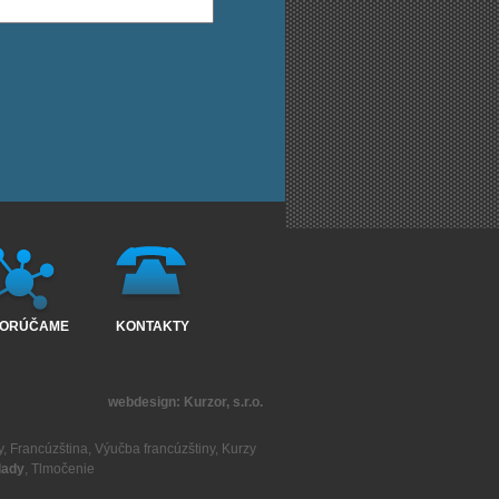
ORÚČAME
KONTAKTY
webdesign:
Kurzor, s.r.o.
y
,
Francúzština
,
Výučba francúzštiny
,
Kurzy
lady
,
Tlmočenie