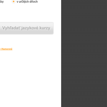
čby
v určitých dňoch
ny Humenné