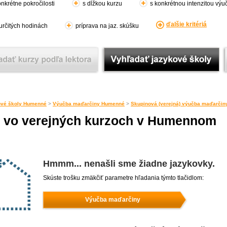
nkrétne pokročilosti
s dĺžkou kurzu
s konkrétnou intenzitou výu
ďalšie kritériá
 určitých hodinách
príprava na jaz. skúšku
ové školy Humenné
>
Výučba maďarčiny Humenné
>
Skupinová (verejná) výučba maďarči
 vo verejných kurzoch v Humennom
Hmmm... nenašli sme žiadne jazykovky.
Skúste trošku zmäkčiť parametre hľadania týmto tlačidlom:
Výučba maďarčiny