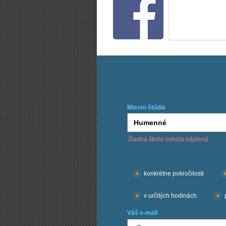
Miesto štúdia
Žiadna škola nebola nájdená
Chcem kurzy:
konkrétne pokročilosti
v určitých hodinách
Váš e-mail