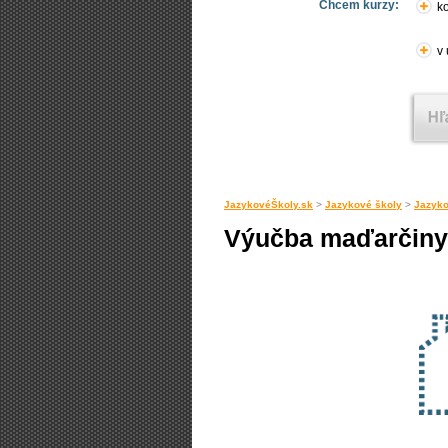
Chcem kurzy:
ko
v
JazykovéŠkoly.sk
>
Jazykové školy
>
Jazyk
Výučba maďarčiny