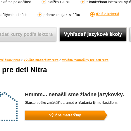
nkrétne pokročilosti
s dĺžkou kurzu
s konkrétnou intenzitou výu
ďalšie kritériá
 určitých hodinách
príprava na jaz. skúšku
vé školy Nitra
>
Výučba maďarčiny Nitra
>
Výučba maďarčiny pre deti Nitra
re deti Nitra
Hmmm... nenašli sme žiadne jazykovky.
Skúste trošku zmäkčiť parametre hľadania týmto tlačidlom:
Výučba maďarčiny