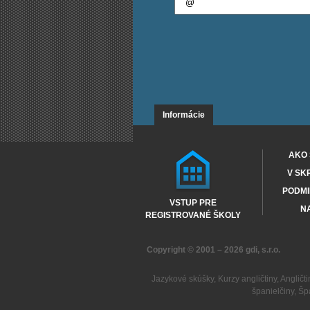
Informácie
AKO 
V SK
PODMI
VSTUP PRE
NA
REGISTROVANÉ ŠKOLY
Copyright © 2001 – 2026
gdi, s.r.o.
Jazykové skúšky
,
Kurzy angličtiny
,
Angličti
španielčiny
,
Šp