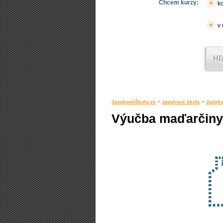
Chcem kurzy:
ko
v
JazykovéŠkoly.sk
>
Jazykové školy
>
Jazyko
Výučba maďarčiny p