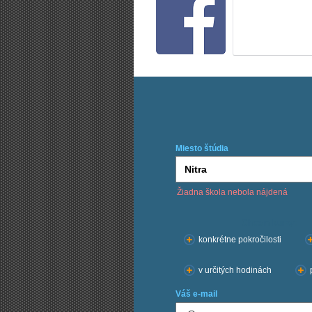
Miesto štúdia
Žiadna škola nebola nájdená
Chcem kurzy:
konkrétne pokročilosti
v určitých hodinách
Váš e-mail