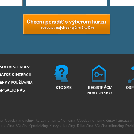
SI VYBRAŤ KURZ
RATKE K INZERCII
ENKY POUŽÍVANIA
KTO SME
REGISTRÁCIA
ODP
PÍSALI O NÁS
NOVÝCH ŠKÔL
na
,
Výučba angličtiny
,
Kurzy nemčiny
,
Nemčina
,
Výučba nemčiny
,
Kurzy francúzštin
anielčina
,
Výučba španielčiny
,
Kurzy taliančiny
,
Taliančina
,
Výučba taliančiny
,
Prek