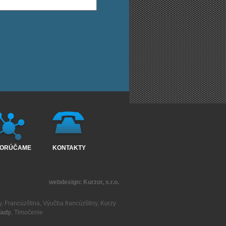
ORÚČAME
KONTAKTY
webdesign:
Kurzor, s.r.o.
y
,
Francúzština
,
Výučba francúzštiny
,
Kurzy
lady
,
Tlmočenie