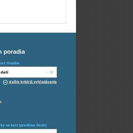
m poradia
kurz hľadáte
ďalšie kritériá vyhľadávania
ch
ky na kurz (predáme škole)