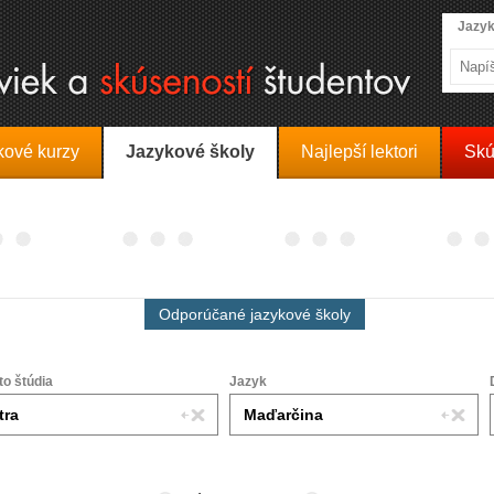
Jazyk
kové kurzy
Jazykové školy
Najlepší lektori
Skú
Odporúčané jazykové školy
to štúdia
Jazyk