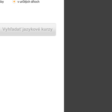
čby
v určitých dňoch