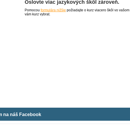
Oslovte viac jazykových škôl zároveň.
Pomocou
formulára nižšie
požiadajte o kurz viacero škôl vo vašom
vám kurz vybrat.
ám na náš Facebook