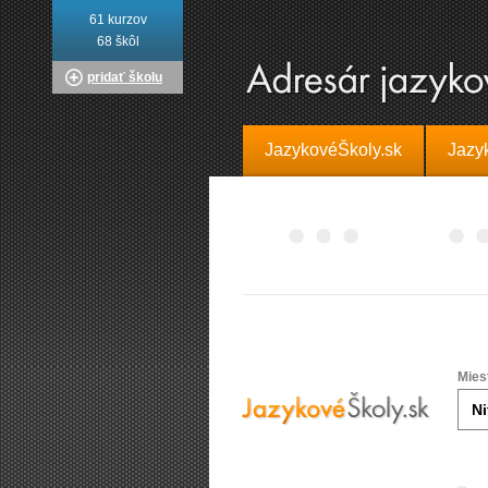
61 kurzov
68 škôl
pridať školu
JazykovéŠkoly.sk
Jazy
Mies