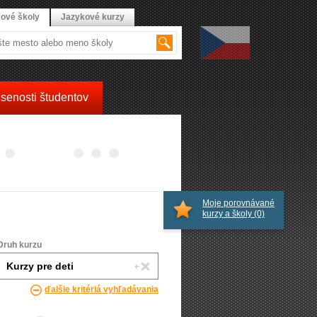
ové školy
Jazykové kurzy
senosti študentov
Moje porovnávané
kurzy a školy
(0)
Druh kurzu
ďalšie kritériá vyhľadávania