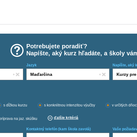
Potrebujete poradiť?
Napíšte, aký kurz hľadáte, a školy vá
Jazyk
Napíšte, aký 
s dĺžkou kurzu
s konkrétnou intenzitou výučby
v určitých dňo
ďalšie kritériá
príprava na jaz. skúšku
Kontaktný telefón (kam škola zavolá)
Vaše požiadav