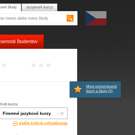
ové školy
Jazykové kurzy
senosti študentov
Moje porovnávané
kurzy a školy
(0)
Druh kurzu
ďalšie kritériá vyhľadávania