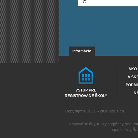
Informácie
AKO 
V SK
PODMI
VSTUP PRE
NA
REGISTROVANÉ ŠKOLY
Copyright © 2001 – 2026
gdi, s.r.o.
Jazykové skúšky
,
Kurzy angličtiny
,
Angličti
španielčiny
,
Šp