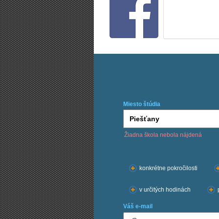
Miesto štúdia
Žiadna škola nebola nájdená
Chcem kurzy:
konkrétne pokročilosti
v určitých hodinách
Váš e-mail