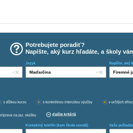
Potrebujete poradiť?
Napíšte, aký kurz hľadáte, a školy vá
Jazyk
Napíšte, aký 
s dĺžkou kurzu
s konkrétnou intenzitou výučby
v určitých dňo
ďalšie kritériá
príprava na jaz. skúšku
Kontaktný telefón (kam škola zavolá)
Vaše požiadav