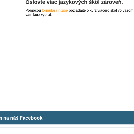
Oslovte viac jazykových škôl zároveň.
Pomocou
formulára nižšie
požiadajte o kurz viacero škôl vo vašom
vám kurz vybrat.
ám na náš Facebook