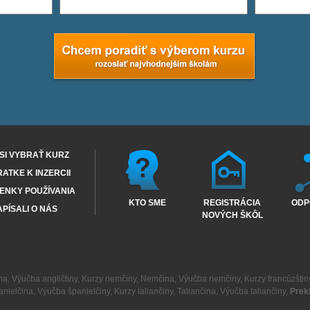
SI VYBRAŤ KURZ
RATKE K INZERCII
ENKY POUŽÍVANIA
KTO SME
REGISTRÁCIA
ODP
PÍSALI O NÁS
NOVÝCH ŠKÔL
na
,
Výučba angličtiny
,
Kurzy nemčiny
,
Nemčina
,
Výučba nemčiny
,
Kurzy francúzštin
anielčina
,
Výučba španielčiny
,
Kurzy taliančiny
,
Taliančina
,
Výučba taliančiny
,
Prek