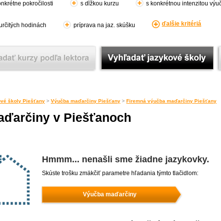
nkrétne pokročilosti
s dĺžkou kurzu
s konkrétnou intenzitou výu
ďalšie kritériá
 určitých hodinách
príprava na jaz. skúšku
vé školy Piešťany
>
Výučba maďarčiny Piešťany
>
Firemná výučba maďarčiny Piešťany
aďarčiny v Piešťanoch
Hmmm... nenašli sme žiadne jazykovky.
Skúste trošku zmäkčiť parametre hľadania týmto tlačidlom:
Výučba maďarčiny