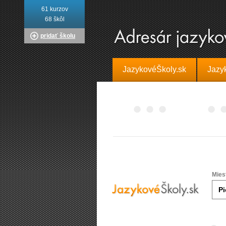
61 kurzov
68 škôl
pridať školu
JazykovéŠkoly.sk
Jazy
Mies