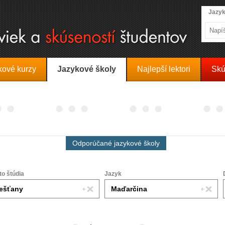
Jazyk
kové kurzy
Jazykové školy
Najlepší lektori
Skú
Odporúčané jazykové školy
to štúdia
Jazyk