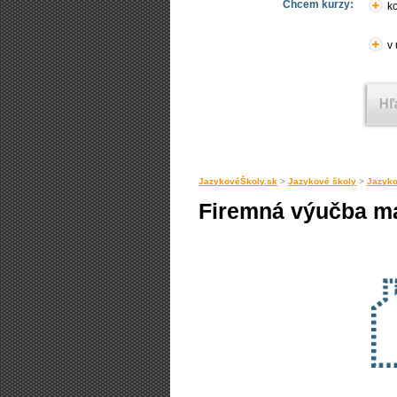
Chcem kurzy:
ko
v
JazykovéŠkoly.sk
>
Jazykové školy
>
Jazyko
Firemná výučba m