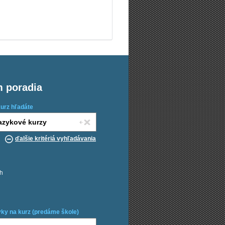
m poradia
kurz hľadáte
ďalšie kritériá vyhľadávania
ch
ky na kurz (predáme škole)