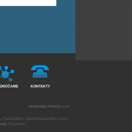
ORÚČAME
KONTAKTY
webdesign:
Kurzor, s.r.o.
y
,
Francúzština
,
Výučba francúzštiny
,
Kurzy
lady
,
Tlmočenie