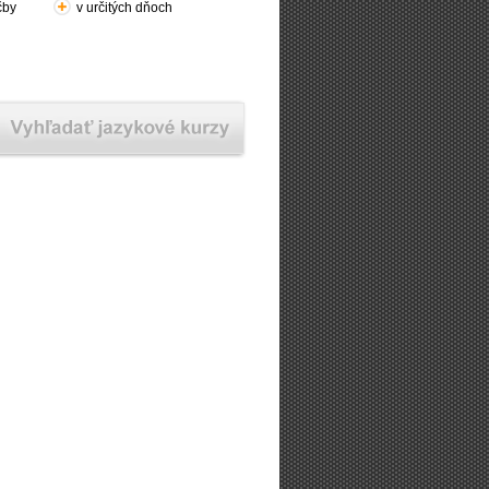
čby
v určitých dňoch