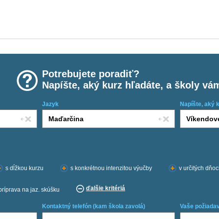
Potrebujete poradiť?
Napíšte, aký kurz hľadáte, a školy vá
Jazyk
Napíšte, aký 
s dĺžkou kurzu
s konkrétnou intenzitou výučby
v určitých dňo
ďalšie kritériá
príprava na jaz. skúšku
Kontaktný telefón (kam škola zavolá)
Vaše požiadav