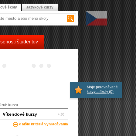
ové školy
Jazykové kurzy
senosti študentov
Moje porovnávané
kurzy a školy
(0)
Druh kurzu
ďalšie kritériá vyhľadávania