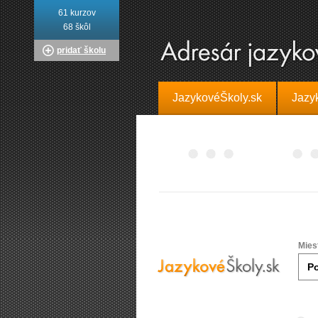
61 kurzov
68 škôl
pridať školu
JazykovéŠkoly.sk
Jazy
Mies