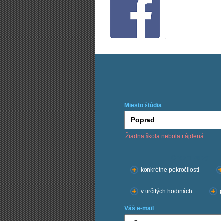
Miesto štúdia
Žiadna škola nebola nájdená
Chcem kurzy:
konkrétne pokročilosti
v určitých hodinách
Váš e-mail