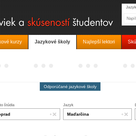
Jazyk
kové kurzy
Jazykové školy
Najlepší lektori
Skú
Odporúčané jazykové školy
to štúdia
Jazyk