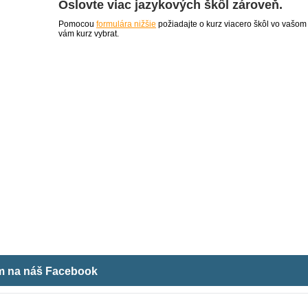
Oslovte viac jazykových škôl zároveň.
Pomocou
formulára nižšie
požiadajte o kurz viacero škôl vo vašom
vám kurz vybrat.
ám na náš Facebook