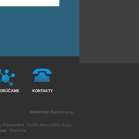
ORÚČAME
KONTAKTY
webdesign:
Kurzor, s.r.o.
y
,
Francúzština
,
Výučba francúzštiny
,
Kurzy
lady
,
Tlmočenie