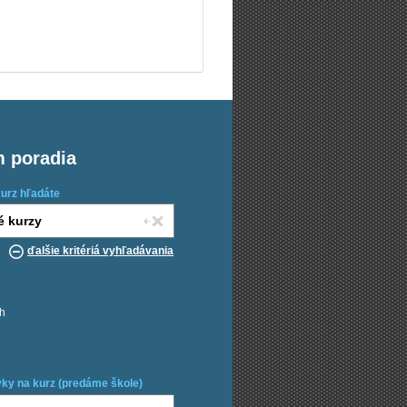
m poradia
kurz hľadáte
ďalšie kritériá vyhľadávania
ch
ky na kurz (predáme škole)