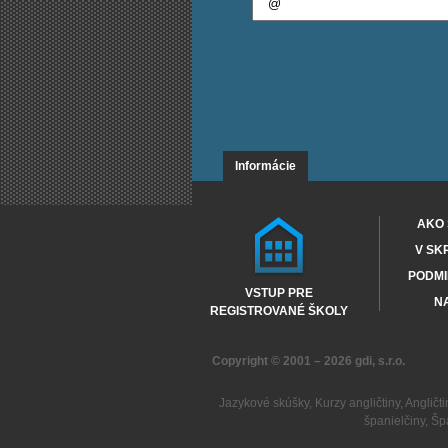
Informácie
AKO 
V SK
PODMI
VSTUP PRE
NA
REGISTROVANÉ ŠKOLY
Copyright © 2001 – 2026
gdi, s.r.o.
Jazykové skúšky
,
Kurzy angličtiny
,
Angličti
španielčiny
,
Šp