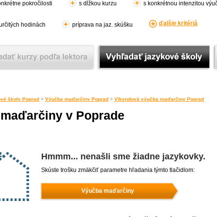
nkrétne pokročilosti
s dĺžkou kurzu
s konkrétnou intenzitou výu
ďalšie kritériá
 určitých hodinách
príprava na jaz. skúšku
vé školy Poprad
>
Výučba maďarčiny Poprad
>
Víkendová výučba maďarčiny Poprad
 maďarčiny v Poprade
Hmmm... nenašli sme žiadne jazykovky.
Skúste trošku zmäkčiť parametre hľadania týmto tlačidlom:
Výučba maďarčiny