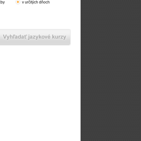
čby
v určitých dňoch