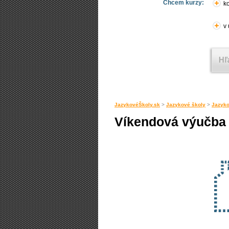
Chcem kurzy:
ko
v
JazykovéŠkoly.sk
>
Jazykové školy
>
Jazyko
Víkendová výučba