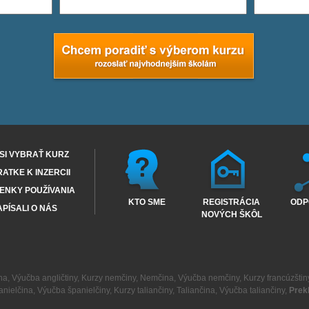
SI VYBRAŤ KURZ
RATKE K INZERCII
ENKY POUŽÍVANIA
KTO SME
REGISTRÁCIA
ODP
PÍSALI O NÁS
NOVÝCH ŠKÔL
na
,
Výučba angličtiny
,
Kurzy nemčiny
,
Nemčina
,
Výučba nemčiny
,
Kurzy francúzštin
anielčina
,
Výučba španielčiny
,
Kurzy taliančiny
,
Taliančina
,
Výučba taliančiny
,
Prek