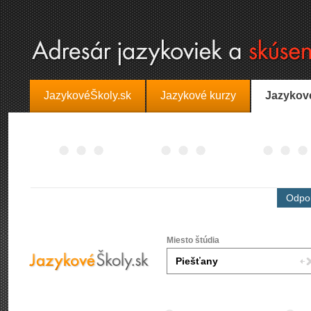
JazykovéŠkoly.sk
Jazykové kurzy
Jazykov
Odpor
Miesto štúdia