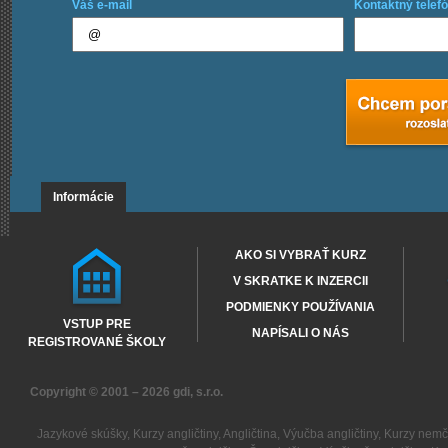
Váš e-mail
Kontaktný telefó
Informácie
AKO SI VYBRAŤ KURZ
V SKRATKE K INZERCII
PODMIENKY POUŽÍVANIA
VSTUP PRE
NAPÍSALI O NÁS
REGISTROVANÉ ŠKOLY
Copyright © 2001 – 2026
gdi, s.r.o.
Jazykové skúšky
,
Kurzy angličtiny
,
Angličtina
,
Výučba angličtiny
,
Kurzy nemč