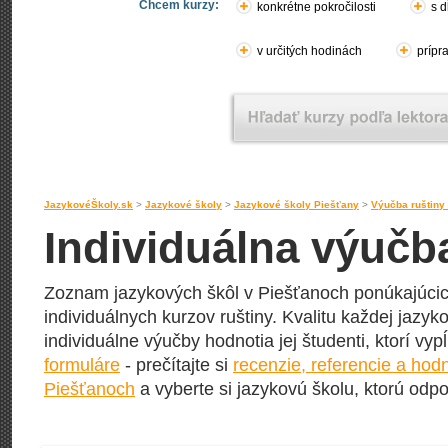
Chcem kurzy:
konkrétne pokročilosti
s d
v určitých hodinách
prípr
JazykovéŠkoly.sk
>
Jazykové školy
>
Jazykové školy Piešťany
>
Výučba ruštiny
Individuálna výučb
Zoznam jazykových škôl v Piešťanoch ponúkajúcic
individuálnych kurzov ruštiny. Kvalitu každej jazyko
individuálne výučby hodnotia jej študenti, ktorí vy
formuláre
- prečítajte si
recenzie, referencie a hod
Piešťanoch
a vyberte si jazykovú školu, ktorú odpor