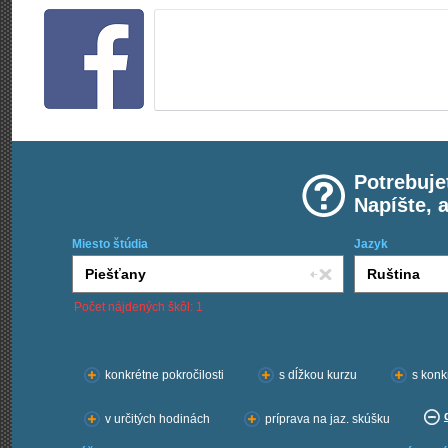
Potrebuje
Napíšte, 
Miesto štúdia
Jazyk
Počet nájdených škôl: 1
Chcem kurzy:
konkrétne pokročilosti
s dĺžkou kurzu
s konk
v určitých hodinách
príprava na jaz. skúšku