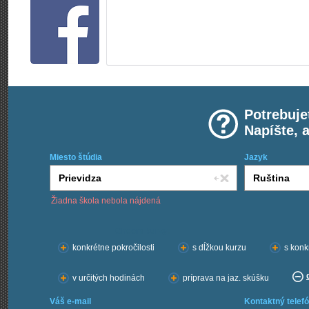
Potrebuje
Napíšte, 
Miesto štúdia
Jazyk
Žiadna škola nebola nájdená
Chcem kurzy:
konkrétne pokročilosti
s dĺžkou kurzu
s konk
v určitých hodinách
príprava na jaz. skúšku
Váš e-mail
Kontaktný telefó