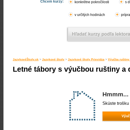
Chcem kurzy:
konkrétne pokročilosti
s d
v určitých hodinách
prípr
JazykovéŠkoly.sk
>
Jazykové školy
>
Jazykové školy Prievidza
>
Výučba ruštiny
Letné tábory s výučbou ruštiny a 
Hmmm... 
Skúste trošku 
Výuč