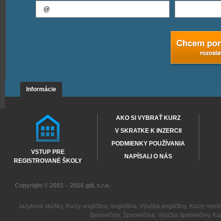
Informácie
AKO SI VYBRAŤ KURZ
V SKRATKE K INZERCII
PODMIENKY POUŽÍVANIA
VSTUP PRE
NAPÍSALI O NÁS
REGISTROVANÉ ŠKOLY
Copyright © 2001 – 2026
gdi, s.r.o.
Jazykové skúšky
,
Kurzy angličtiny
,
Angličtina
,
Výučba angličtiny
,
Kurzy nemč
španielčiny
,
Španielčina
,
Výučba španielčiny
,
Kur