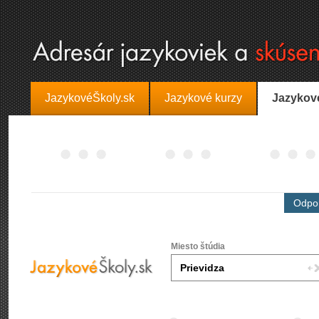
JazykovéŠkoly.sk
Jazykové kurzy
Jazykov
Odpor
Miesto štúdia