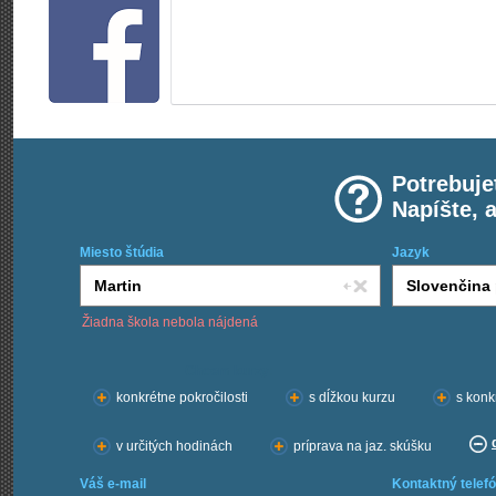
Potrebuje
Napíšte, 
Miesto štúdia
Jazyk
Žiadna škola nebola nájdená
Chcem kurzy:
konkrétne pokročilosti
s dĺžkou kurzu
s konk
v určitých hodinách
príprava na jaz. skúšku
Váš e-mail
Kontaktný telefó