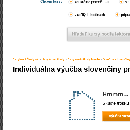
Chcem kurzy:
konkrétne pokročilosti
s d
v určitých hodinách
prípr
JazykovéŠkoly.sk
>
Jazykové školy
>
Jazykové školy Martin
>
Výučba slovenčiny
Individuálna výučba slovenčiny p
Hmmm... 
Skúste trošku 
Výučba slove