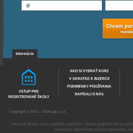
Informácie
AKO SI VYBRAŤ KURZ
V SKRATKE K INZERCII
PODMIENKY POUŽÍVANIA
VSTUP PRE
NAPÍSALI O NÁS
REGISTROVANÉ ŠKOLY
Copyright © 2001 – 2026
gdi, s.r.o.
Jazykové skúšky
,
Kurzy angličtiny
,
Angličtina
,
Výučba angličtiny
,
Kurzy nemč
španielčiny
,
Španielčina
,
Výučba španielčiny
,
Kur