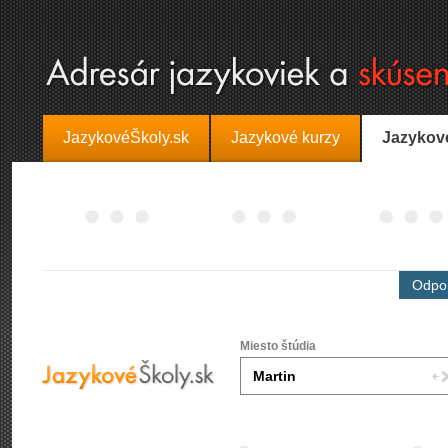
JazykovéŠkoly.sk
Jazykové kurzy
Jazykov
Odpor
Miesto štúdia