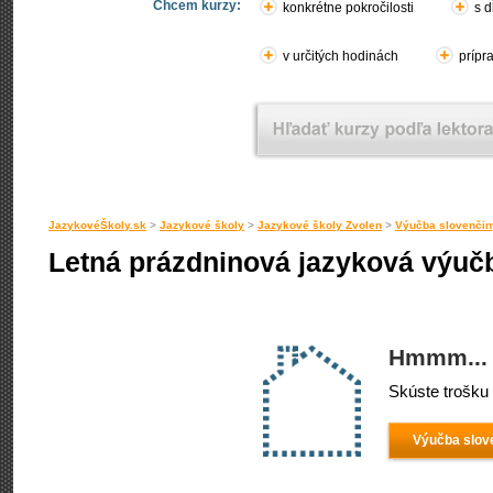
Chcem kurzy:
konkrétne pokročilosti
s d
v určitých hodinách
prípr
JazykovéŠkoly.sk
>
Jazykové školy
>
Jazykové školy Zvolen
>
Výučba slovenčin
Letná prázdninová jazyková výuč
Hmmm... 
Skúste trošku 
Výučba slov