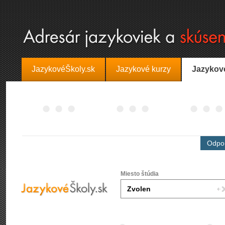
JazykovéŠkoly.sk
Jazykové kurzy
Jazykov
Odpor
Miesto štúdia