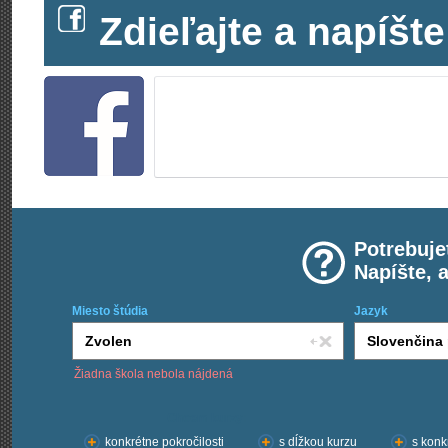
Zdieľajte a napíš
Potrebuje
Napíšte, 
Miesto štúdia
Jazyk
Žiadna škola nebola nájdená
Chcem kurzy:
konkrétne pokročilosti
s dĺžkou kurzu
s konk