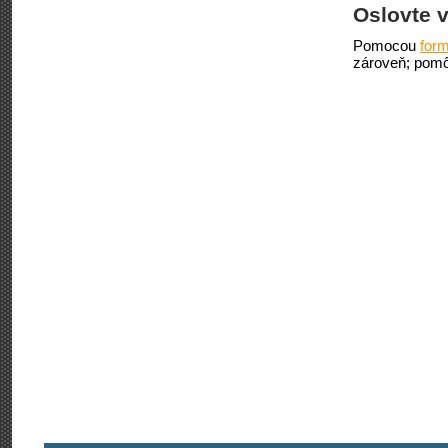
Oslovte v
Pomocou
form
zároveň; pomô