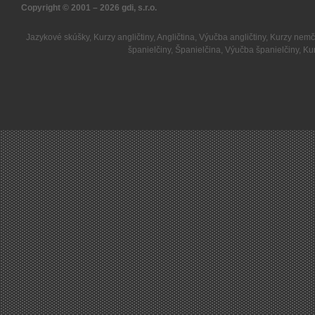
Copyright © 2001 – 2026
gdi, s.r.o.
Jazykové skúšky
,
Kurzy angličtiny
,
Angličtina
,
Výučba angličtiny
,
Kurzy nemč
španielčiny
,
Španielčina
,
Výučba španielčiny
,
Kur