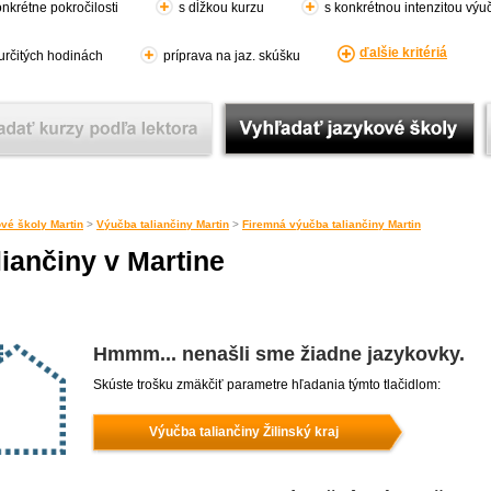
nkrétne pokročilosti
s dĺžkou kurzu
s konkrétnou intenzitou výu
ďalšie kritériá
 určitých hodinách
príprava na jaz. skúšku
vé školy Martin
>
Výučba taliančiny Martin
>
Firemná výučba taliančiny Martin
iančiny v Martine
Hmmm... nenašli sme žiadne jazykovky.
Skúste trošku zmäkčiť parametre hľadania týmto tlačidlom:
Výučba taliančiny Žilinský kraj