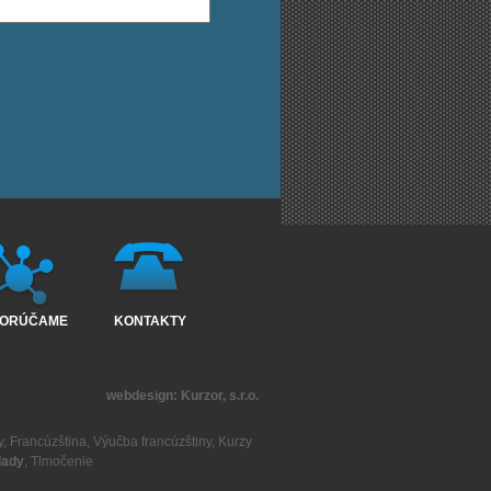
ORÚČAME
KONTAKTY
webdesign:
Kurzor, s.r.o.
y
,
Francúzština
,
Výučba francúzštiny
,
Kurzy
lady
,
Tlmočenie