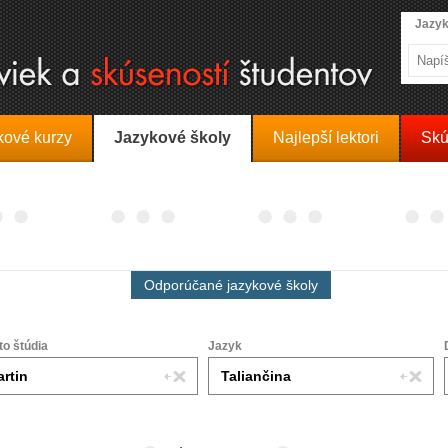
Jazyk
kové kurzy
Jazykové školy
Najlepší lektori
Skú
Odporúčané jazykové školy
to štúdia
Jazyk