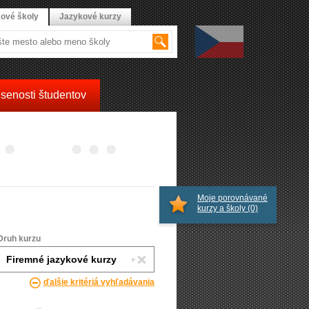
ové školy
Jazykové kurzy
senosti študentov
Moje porovnávané
kurzy a školy
(0)
Druh kurzu
ďalšie kritériá vyhľadávania