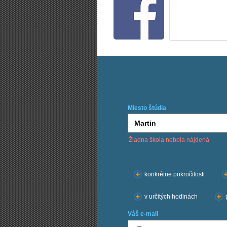
Miesto štúdia
Žiadna škola nebola nájdená
Chcem kurzy:
konkrétne pokročilosti
v určitých hodinách
Váš e-mail