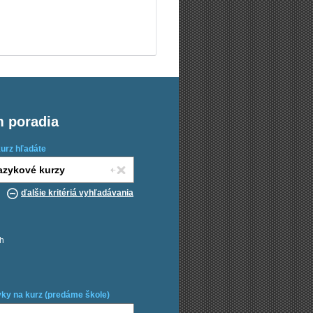
m poradia
kurz hľadáte
ďalšie kritériá vyhľadávania
ch
ky na kurz (predáme škole)