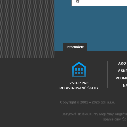
Informácie
AKO 
V SK
PODMI
VSTUP PRE
NA
REGISTROVANÉ ŠKOLY
Copyright © 2001 – 2026
gdi, s.r.o.
Jazykové skúšky
,
Kurzy angličtiny
,
Angličti
španielčiny
,
Šp