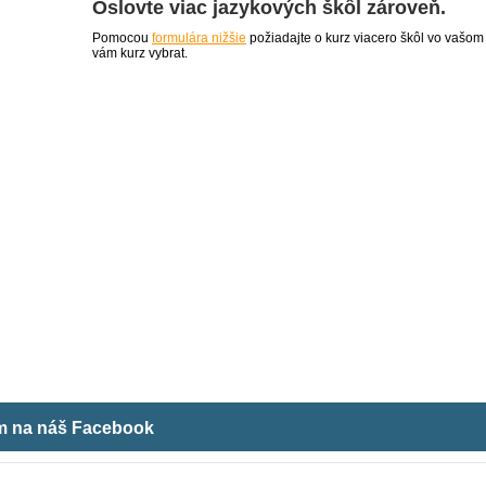
Oslovte viac jazykových škôl zároveň.
Pomocou
formulára nižšie
požiadajte o kurz viacero škôl vo vašom
vám kurz vybrat.
ám na náš Facebook