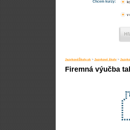
Chcem kurzy:
ko
v
JazykovéŠkoly.sk
>
Jazykové školy
>
Jazyko
Firemná výučba tal