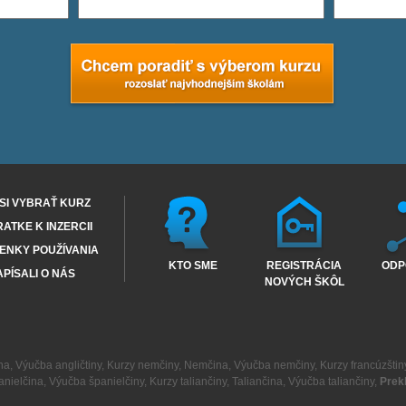
SI VYBRAŤ KURZ
RATKE K INZERCII
ENKY POUŽÍVANIA
KTO SME
REGISTRÁCIA
ODP
PÍSALI O NÁS
NOVÝCH ŠKÔL
na
,
Výučba angličtiny
,
Kurzy nemčiny
,
Nemčina
,
Výučba nemčiny
,
Kurzy francúzštin
anielčina
,
Výučba španielčiny
,
Kurzy taliančiny
,
Taliančina
,
Výučba taliančiny
,
Prek