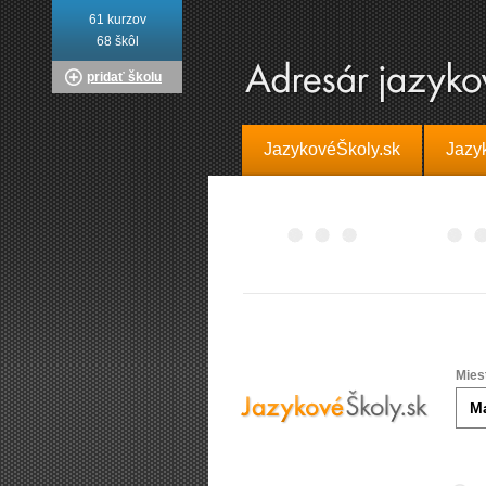
61 kurzov
68 škôl
pridať školu
JazykovéŠkoly.sk
Jazy
Mies