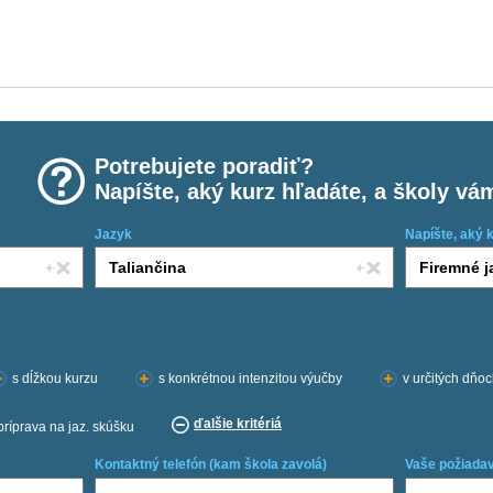
Potrebujete poradiť?
Napíšte, aký kurz hľadáte, a školy vá
Jazyk
Napíšte, aký 
s dĺžkou kurzu
s konkrétnou intenzitou výučby
v určitých dňo
ďalšie kritériá
príprava na jaz. skúšku
Kontaktný telefón (kam škola zavolá)
Vaše požiadav