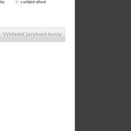
čby
v určitých dňoch