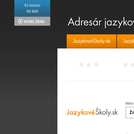
61 kurzov
68 škôl
pridať školu
JazykovéŠkoly.sk
Jazy
Mies