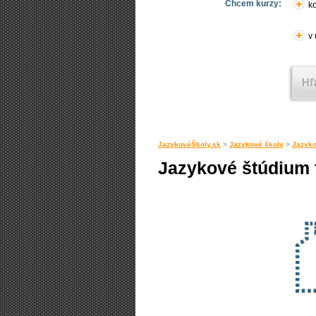
Chcem kurzy:
ko
v
JazykovéŠkoly.sk
>
Jazykové školy
>
Jazyko
Jazykové štúdium th