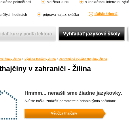
nkrétne pokročilosti
s dĺžkou kurzu
s konkrétnou intenzitou výu
ďalšie kritériá
 určitých hodinách
príprava na jaz. skúšku
vé školy Žilina
>
Výučba thajčiny Žilina
>
Zahraničná výučba thajčiny Žilina
ajčiny v zahraničí - Žilina
Hmmm... nenašli sme žiadne jazykovky.
Skúste trošku zmäkčiť parametre hľadania týmto tlačidlom:
Výučba thajčiny