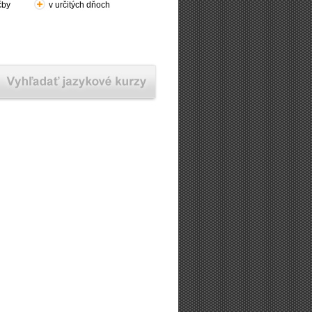
čby
v určitých dňoch