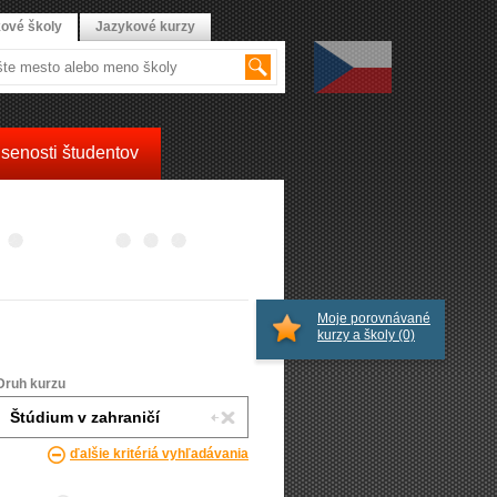
ové školy
Jazykové kurzy
senosti študentov
Moje porovnávané
kurzy a školy
(0)
Druh kurzu
ďalšie kritériá vyhľadávania