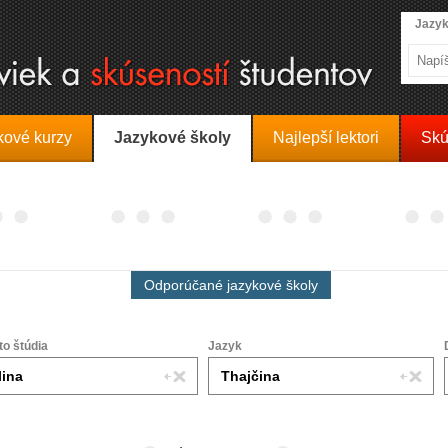
Jazyk
kové kurzy
Jazykové školy
Najlepší lektori
Skú
Odporúčané jazykové školy
to štúdia
Jazyk