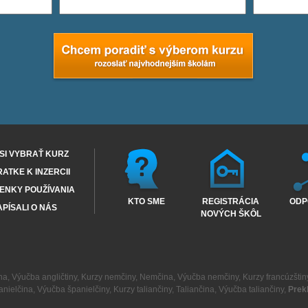
SI VYBRAŤ KURZ
RATKE K INZERCII
ENKY POUŽÍVANIA
KTO SME
REGISTRÁCIA
ODP
PÍSALI O NÁS
NOVÝCH ŠKÔL
na
,
Výučba angličtiny
,
Kurzy nemčiny
,
Nemčina
,
Výučba nemčiny
,
Kurzy francúzštin
anielčina
,
Výučba španielčiny
,
Kurzy taliančiny
,
Taliančina
,
Výučba taliančiny
,
Prek