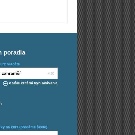
m poradia
kurz hľadáte
ďalšie kritériá vyhľadávania
ch
ky na kurz (predáme škole)