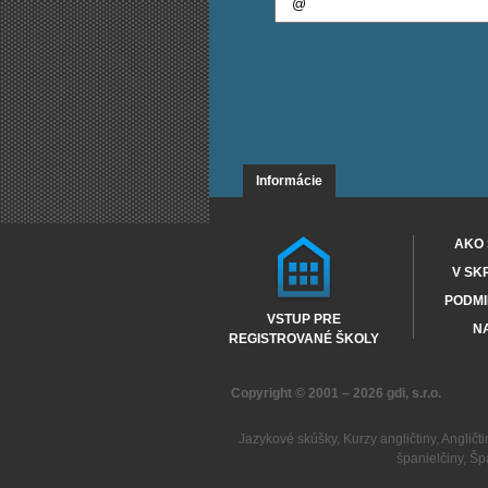
Informácie
AKO 
V SK
PODMI
VSTUP PRE
NA
REGISTROVANÉ ŠKOLY
Copyright © 2001 – 2026
gdi, s.r.o.
Jazykové skúšky
,
Kurzy angličtiny
,
Angličti
španielčiny
,
Šp