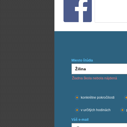
Miesto štúdia
Žiadna škola nebola nájdená
Chcem kurzy:
konkrétne pokročilosti
v určitých hodinách
Váš e-mail