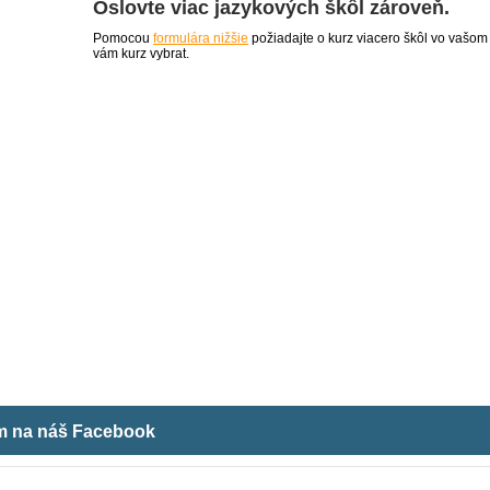
Oslovte viac jazykových škôl zároveň.
Pomocou
formulára nižšie
požiadajte o kurz viacero škôl vo vašom
vám kurz vybrat.
ám na náš Facebook