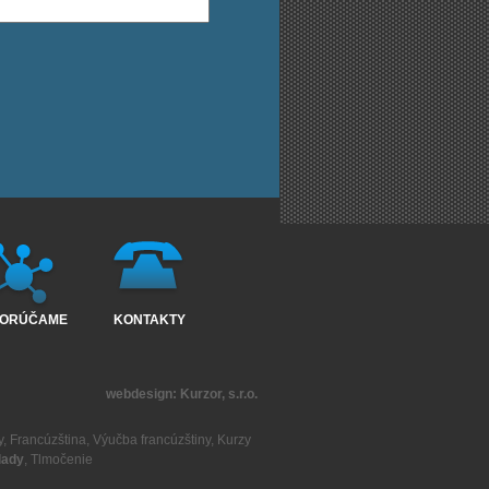
ORÚČAME
KONTAKTY
webdesign:
Kurzor, s.r.o.
y
,
Francúzština
,
Výučba francúzštiny
,
Kurzy
lady
,
Tlmočenie