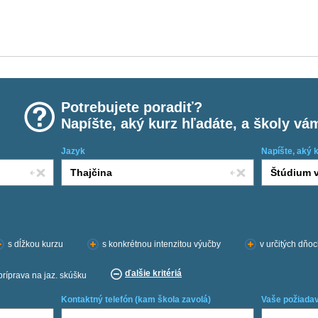
Potrebujete poradiť?
Napíšte, aký kurz hľadáte, a školy vá
Jazyk
Napíšte, aký 
s dĺžkou kurzu
s konkrétnou intenzitou výučby
v určitých dňo
ďalšie kritériá
príprava na jaz. skúšku
Kontaktný telefón (kam škola zavolá)
Vaše požiadav