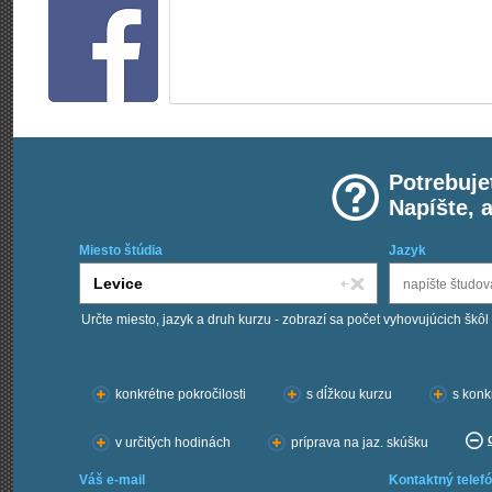
Potrebuje
Napíšte, 
Miesto štúdia
Jazyk
Určte miesto, jazyk a druh kurzu - zobrazí sa počet vyhovujúcich škôl
Chcem kurzy:
konkrétne pokročilosti
s dĺžkou kurzu
s konk
v určitých hodinách
príprava na jaz. skúšku
Váš e-mail
Kontaktný telefó