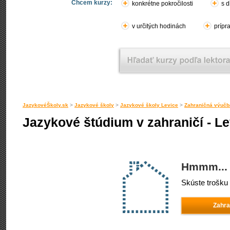
Chcem kurzy:
konkrétne pokročilosti
s d
v určitých hodinách
prípr
JazykovéŠkoly.sk
>
Jazykové školy
>
Jazykové školy Levice
>
Zahraničná výučb
Jazykové štúdium v zahraničí - Le
Hmmm... 
Skúste trošku 
Zahra