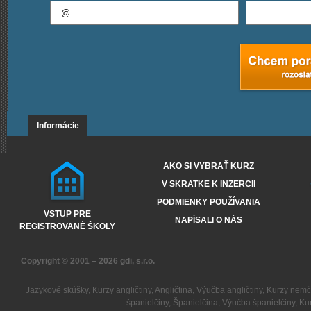
Informácie
AKO SI VYBRAŤ KURZ
V SKRATKE K INZERCII
PODMIENKY POUŽÍVANIA
VSTUP PRE
NAPÍSALI O NÁS
REGISTROVANÉ ŠKOLY
Copyright © 2001 – 2026
gdi, s.r.o.
Jazykové skúšky
,
Kurzy angličtiny
,
Angličtina
,
Výučba angličtiny
,
Kurzy nemč
španielčiny
,
Španielčina
,
Výučba španielčiny
,
Kur