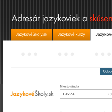
JazykovéŠkoly.sk
Jazykové kurzy
Jazykov
Odpor
Miesto štúdia