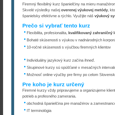
Firemný flexibilný kurz španielčiny na mieru manažé
Skvelé výsledky našej
overenej výukovej metódy
, kt
španielsky efektívne a rýchlo. Využijte náš
výukový sy
Prečo si vybrať tento kurz
Flexibilita, profesionalita,
kvalifikovaný zahraničný l
Bohaté skúsenosti s výukou v nadnárodných korpor
10-ročné skúsenosti s výučbou firemných klientov
Individuálny jazykový kurz začína ihneď.
Skupinové kurzy sú spúšťané v mesačných interval
Možnosť online výučby pre firmy po celom Slovens
Pre koho je kurz určený
Firemné kurzy vždy pripravujeme a organizujeme klien
potrieb a profesného zamerania.
obchodná španielčina pre manažérov a zamestnanco
IT terminológia