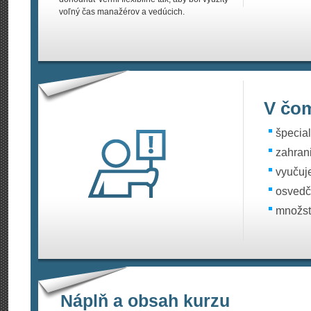
voľný čas manažérov a vedúcich.
V čom
špecia
zahran
vyučuj
osvedč
množst
Náplň a obsah kurzu