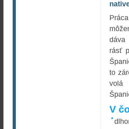
nativ
Práca
môžem
dáva 
rásť 
Špani
to zá
volá
Špani
V čo
dlho