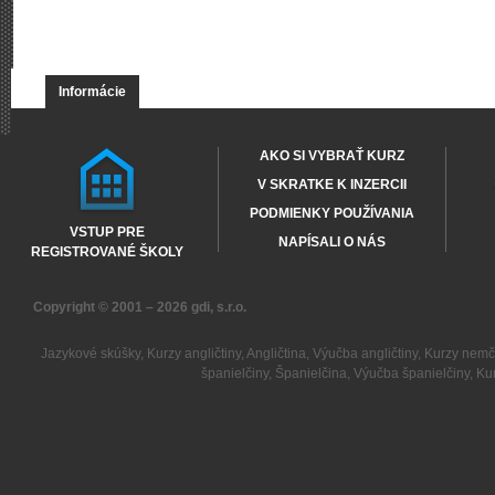
Informácie
AKO SI VYBRAŤ KURZ
V SKRATKE K INZERCII
PODMIENKY POUŽÍVANIA
VSTUP PRE
NAPÍSALI O NÁS
REGISTROVANÉ ŠKOLY
Copyright © 2001 – 2026
gdi, s.r.o.
Jazykové skúšky
,
Kurzy angličtiny
,
Angličtina
,
Výučba angličtiny
,
Kurzy nemč
španielčiny
,
Španielčina
,
Výučba španielčiny
,
Kur