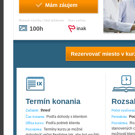
Mám záujem
Rozsah výučby | Hod týždenne
Kurz začína
100h
inak
Rezervovať miesto v kur
Termín konania
Rozsa
Ihneď
Začiatok:
Počet vyučovac
Podľa dohody s klientom
Pod
Čas konania:
Periodicita:
Podľa potrieb klienta
Roz
Dĺžka kurzu:
Poznámka:
stanovených c
Termíny kurzu je možné
Poznámka:
možností klien
dohodnúť veľmi flexibilne tak, aby bol využitý