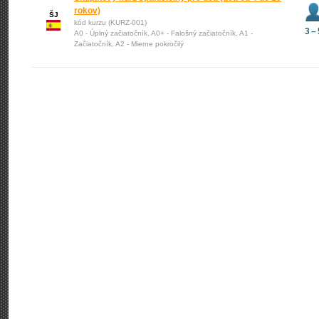
rokov)
ŠJ
kód kurzu (KURZ-001)
3 – 
A0 - Úplný začiatočník, A0+ - Falošný začiatočník, A1 -
Začiatočník, A2 - Mierne pokročilý