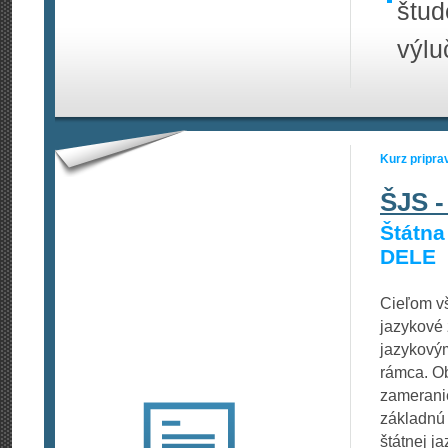
štud
výlu
Kurz pripra
ŠJS -
Štátna
DELE
Cieľom vš
jazykové 
jazykový
rámca. O
zameranie
základnú
štátnej j