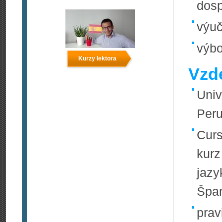
dos
výuč
výbo
Kurzy lektora
Vzde
Univ
Peru
Curs
kurz
jazy
Špan
prav