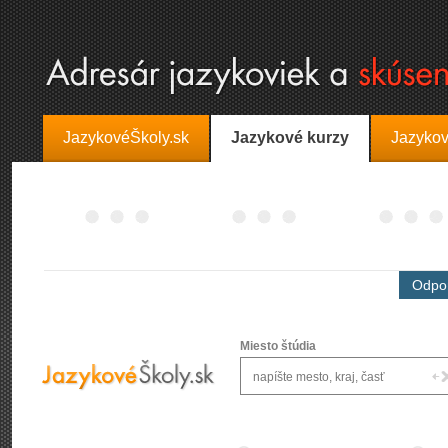
JazykovéŠkoly.sk
Jazykové kurzy
Jazykov
Odpor
Miesto štúdia