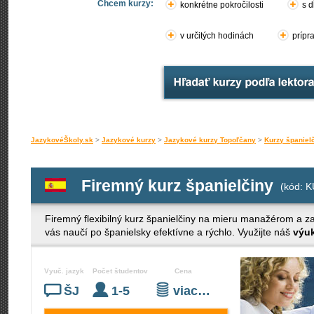
Chcem kurzy:
konkrétne pokročilosti
s d
v určitých hodinách
prípr
JazykovéŠkoly.sk
>
Jazykové kurzy
>
Jazykové kurzy Topoľčany
>
Kurzy španiel
Firemný kurz španielčiny
(kód: 
Firemný flexibilný kurz španielčiny na mieru manažérom a 
vás naučí po španielsky efektívne a rýchlo. Využijte náš
výu
Vyuč. jazyk
Počet študentov
Cena
ŠJ
1-5
viac…