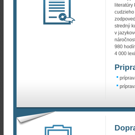
literatúry
cudzieho 
zodpoveda
stredný k
v jazykov
náročnost
980 hodín
4 000 lex
Pripr
prípra
prípra
Dopr