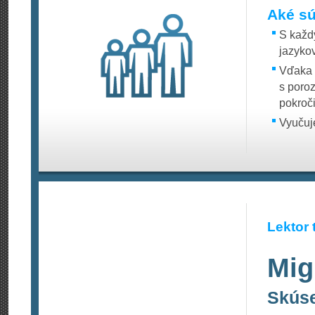
Aké sú
S každ
jazyko
Vďaka 
s poro
pokroč
Vyučuj
Lektor 
Mig
Skúse