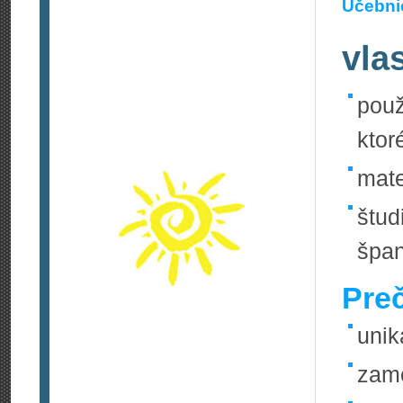
Učebnic
vla
pou
ktor
mate
štud
špan
Pre
unik
zame