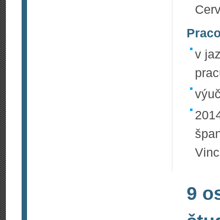
Cerv
Praco
v ja
prac
výuč
2014
špan
Vinc
9 o