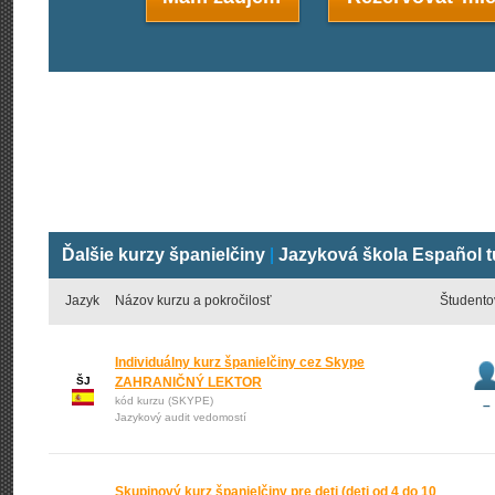
Ďalšie kurzy španielčiny
|
Jazyková škola Español t
Jazyk
Názov kurzu a pokročilosť
Študento
Individuálny kurz španielčiny cez Skype
ŠJ
ZAHRANIČNÝ LEKTOR
kód kurzu (SKYPE)
–
Jazykový audit vedomostí
Skupinový kurz španielčiny pre deti (deti od 4 do 10