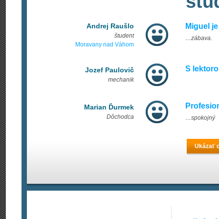
štu
Andrej Raušlo
Miguel je
študent
…zábava.
Moravany nad Váhom
S lektor
Jozef Paulovič
mechanik
Profesio
Marian Ďurmek
Dôchodca
…spokojný
Ukázať ď