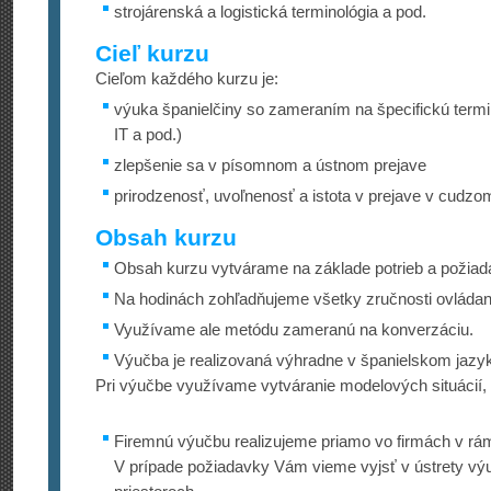
strojárenská a logistická terminológia a pod.
Cieľ kurzu
Cieľom každého kurzu je:
výuka španielčiny so zameraním na špecifickú termi
IT a pod.)
zlepšenie sa v písomnom a ústnom prejave
prirodzenosť, uvoľnenosť a istota v prejave v cudzo
Obsah kurzu
Obsah kurzu vytvárame na základe potrieb a požiada
Na hodinách zohľadňujeme všetky zručnosti ovládan
Využívame ale metódu zameranú na konverzáciu.
Výučba je realizovaná výhradne v španielskom jazy
Pri výučbe využívame vytváranie modelových situácií, d
Firemnú výučbu realizujeme priamo vo firmách v rám
V prípade požiadavky Vám vieme vyjsť v ústrety vý