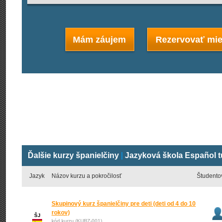
Mám záujem
Rezervovať mie
Ďalšie kurzy španielčiny
|
Jazyková škola Español t
Jazyk
Názov kurzu a pokročilosť
Študento
Skupinový kurz španielčiny pre deti (deti od 4 do 10
rokov)
ŠJ
kód kurzu (KURZ-001)