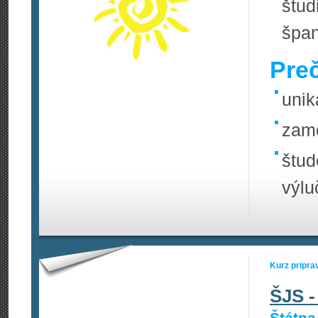
štud
špan
Pre
unik
zame
štud
výlu
Kurz pripra
ŠJS -
Štátna