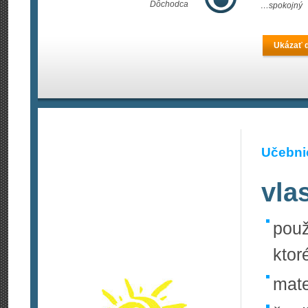
Dôchodca
…spokojný
Ukázať ď
Učebnic
vla
pou
ktor
mate