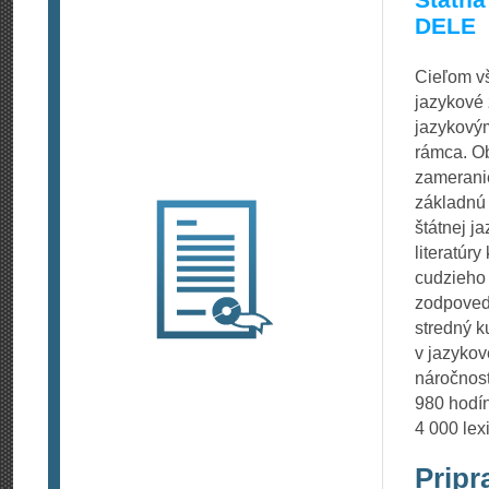
DELE
Cieľom vš
jazykové 
jazykový
rámca. O
zameranie
základnú
štátnej j
literatúry
cudzieho 
zodpoveda
stredný k
v jazykov
náročnost
980 hodín
4 000 lex
Pripr