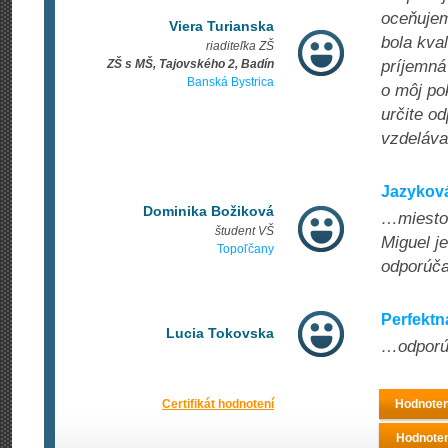
oceňujem
Viera Turianska
bola kva
riaditeľka ZŠ
ZŠ s MŠ, Tajovského 2, Badín
príjemná
Banská Bystrica
o môj po
určite o
vzdeláva
Jazyková
Dominika Božiková
…miesto,
študent VŠ
Miguel j
Topoľčany
odporúč
Perfektn
Lucia Tokovska
…odporú
Certifikát hodnotení
Hodnoten
Hodnoteni