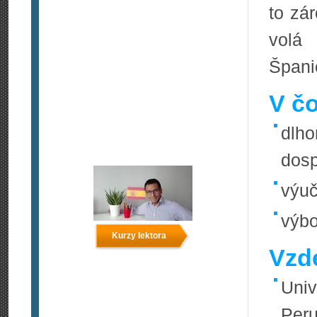
to zá
volá
Špani
V čo
dlho
dos
výuč
výbo
Kurzy lektora
Vzde
Univ
Peru