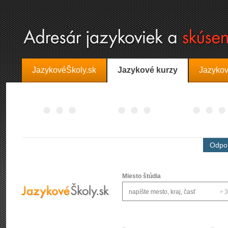
JazykovéŠkoly.sk
Jazykové kurzy
Jazykov
Odpor
Miesto štúdia