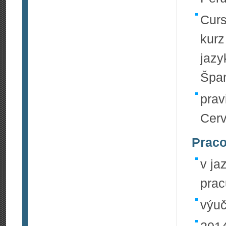
Curs
kurz
jazy
Špan
prav
Cerv
Praco
v ja
prac
výuč