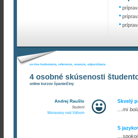
príprav
prípra
prípra
on-line hodnotenia, referencie, recenzie, odporúčania
4 osobné skúsenosti študent
online kurzov španielčiny
Andrej Raušlo
Skvelý p
študent
…mi bola
Moravany nad Váhom
S jazyk
…spokojn