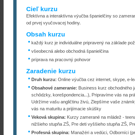
Cieľ kurzu
Efektívna a interaktívna výučba španielčiny so zamer
od prvej vyučovacej hodiny.
Obsah kurzu
každý kurz je individuálne pripravený na základe po
všeobecná alebo obchodná španielčina
príprava na pracovný pohovor
Zaradenie kurzu
Druh kurzu:
Online výučba cez internet, skype, e-le
Obsahové zameranie:
Business kurz obchodného j
schôdzky, korešpondencia...), Pripravíme vás na prá
Udržíme vašu angličtinu živú, Zlepšíme vaše známky
vás na maturitu a prijímacie skúšky
Veková skupina:
Kurzy zamerané na mládež - teenag
nižšieho stupňa ZŠ, Pre deti vyššieho stupňa ZŠ, P
Profesná skupina:
Manažéri a vedúci, Odborníci (pr