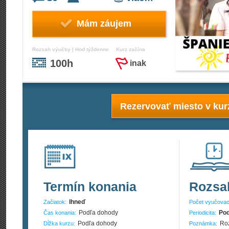
Mám záujem
Rozsah výučby | Hod týždenne
Kurz začína
100h
inak
Rezervovať miesto v kur
Termín konania
Rozsa
Ihneď
Začiatok:
Počet vyučovac
Podľa dohody
Pod
Čas konania:
Periodicita:
Podľa dohody
Roz
Dĺžka kurzu:
Poznámka: