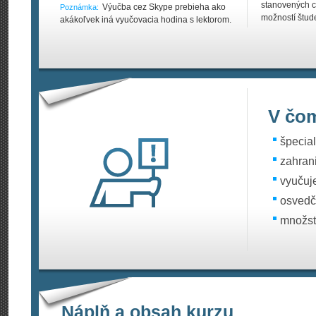
stanovených c
Výučba cez Skype prebieha ako
Poznámka:
možností štud
akákoľvek iná vyučovacia hodina s lektorom.
V čom
špecia
zahran
vyučuj
osvedč
množst
Náplň a obsah kurzu