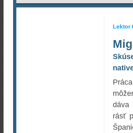
Lektor 
Mig
Skúse
nativ
Práca
môžem
dáva 
rásť 
Špani