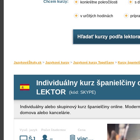
Chcem kurzy:
konkrétne pokročilosti
s d
v určitých hodinách
prípr
JazykovéŠkoly.sk
>
Jazykové kurzy
>
Jazykové kurzy Topoľčany
>
Kurzy španiel
Individuálny kurz španielči
LEKTOR
(kód: SKYPE)
Individuálny alebo skupinový kurz španielčiny online. Moder
domova alebo kancelárie.
Vyuč. jazyk
Počet študentov
Cena
ŠJ
–
viac…