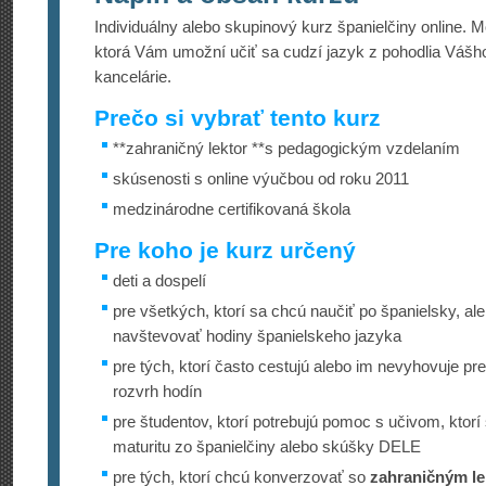
Individuálny alebo skupinový kurz španielčiny online.
ktorá Vám umožní učiť sa cudzí jazyk z pohodlia Váš
kancelárie.
Prečo si vybrať tento kurz
**zahraničný lektor **s pedagogickým vzdelaním
skúsenosti s online výučbou od roku 2011
medzinárodne certifikovaná škola
Pre koho je kurz určený
deti a dospelí
pre všetkých, ktorí sa chcú naučiť po španielsky, 
navštevovať hodiny španielskeho jazyka
pre tých, ktorí často cestujú alebo im nevyhovuje p
rozvrh hodín
pre študentov, ktorí potrebujú pomoc s učivom, ktorí 
maturitu zo španielčiny alebo skúšky DELE
pre tých, ktorí chcú konverzovať so
zahraničným l