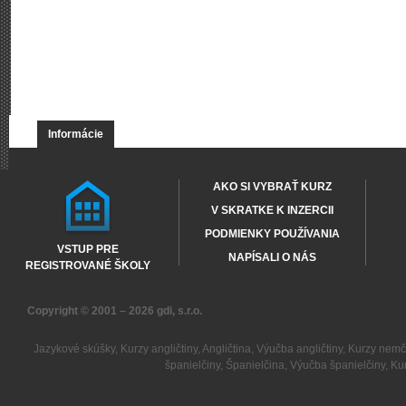
Informácie
AKO SI VYBRAŤ KURZ
V SKRATKE K INZERCII
PODMIENKY POUŽÍVANIA
VSTUP PRE
NAPÍSALI O NÁS
REGISTROVANÉ ŠKOLY
Copyright © 2001 – 2026
gdi, s.r.o.
Jazykové skúšky
,
Kurzy angličtiny
,
Angličtina
,
Výučba angličtiny
,
Kurzy nemč
španielčiny
,
Španielčina
,
Výučba španielčiny
,
Kur