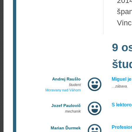
2014
špan
Vinc
9 o
štu
Andrej Raušlo
Miguel je
študent
…zábava.
Moravany nad Váhom
S lektor
Jozef Paulovič
mechanik
Profesio
Marian Ďurmek