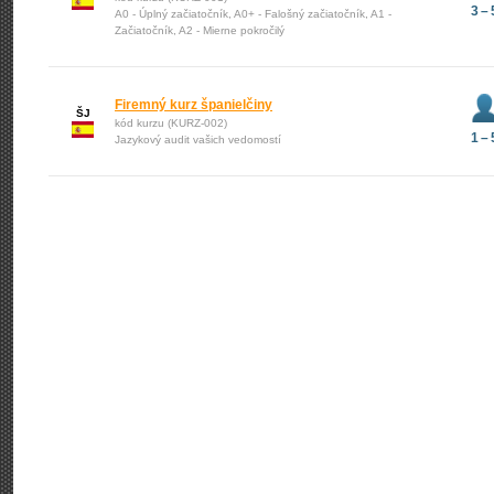
3 – 
A0 - Úplný začiatočník, A0+ - Falošný začiatočník, A1 -
Začiatočník, A2 - Mierne pokročilý
Firemný kurz španielčiny
ŠJ
kód kurzu (KURZ-002)
1 – 
Jazykový audit vašich vedomostí