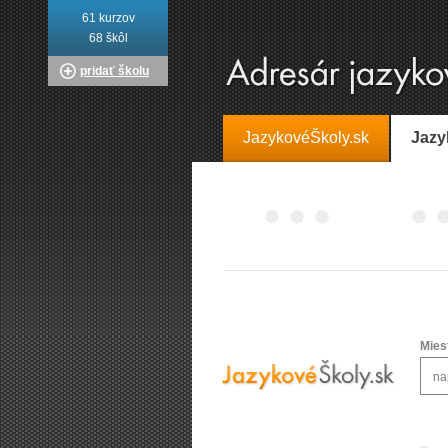
61 kurzov
68 škôl
pridať školu
JazykovéŠkoly.sk
Jazy
Mies