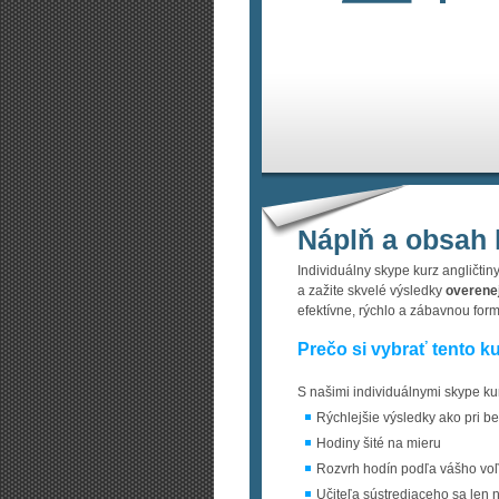
Náplň a obsah 
Individuálny skype kurz angličtiny
a zažite skvelé výsledky
overene
efektívne, rýchlo a zábavnou for
Prečo si vybrať tento k
S našimi individuálnymi skype ku
Rýchlejšie výsledky ako pri b
Hodiny šité na mieru
Rozvrh hodín podľa vášho vo
Učiteľa sústrediaceho sa len n