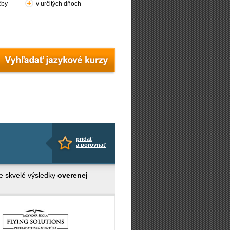
čby
v určitých dňoch
pridať
a porovnať
e skvelé výsledky
overenej