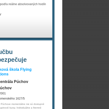
e podľa reálne absolvovaných hodín
y
učbu
bezpečuje
ková škola Flying
tions
entrála Púchov
úchov
2001
omenského 1627/5
 Púchove momentálne nie sú dostupné
upinové kurzy. Individuálne a firemné