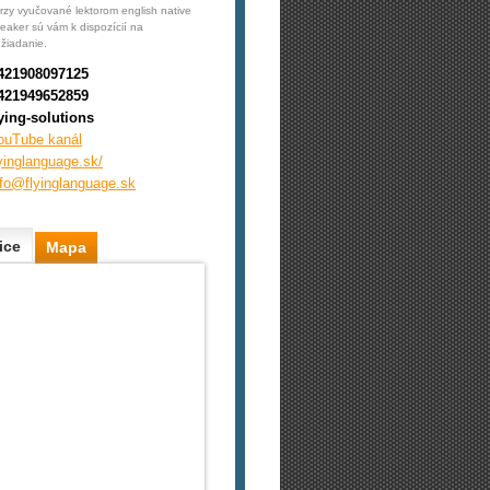
rzy vyučované lektorom english native
eaker sú vám k dispozícií na
žiadanie.
421908097125
421949652859
lying-solutions
ouTube kanál
lyinglanguage.sk/
nfo@flyinglanguage.sk
ice
Mapa