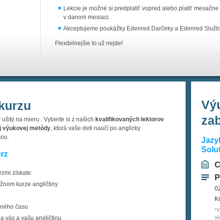
Lekcie je možné si predplatiť vopred alebo platiť mesačn
v danom mesiaci.
Akceptujeme poukážky Edenred Darčeky a Edenred Služb
Flexibilnejšie to už nejde!
Vý
kurzu
za
 ušitý na mieru . Vyberte si z našich
kvalifikovaných lektorov
j výukovej metódy
, ktorá vaše deti naučí po anglicky
mou.
Jazy
Solu
urz
C
rzmi získate:
P
ežnom kurze angličtiny
0
K
ľného času
*V
a vás a vašu angličtinu
sk