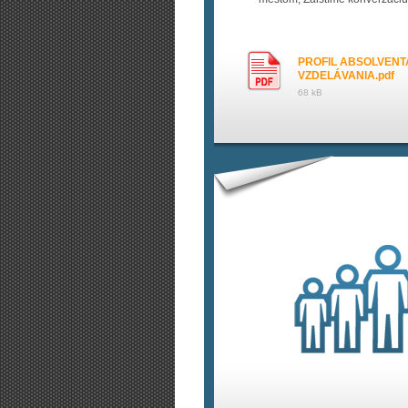
PROFIL ABSOLVENT
VZDELÁVANIA.pdf
68 kB