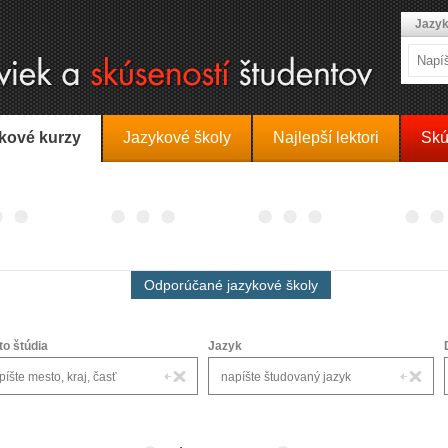
Jazyk
kové kurzy
Jazykové školy
Najlepší lektori
Skú
Odporúčané jazykové školy
to štúdia
Jazyk