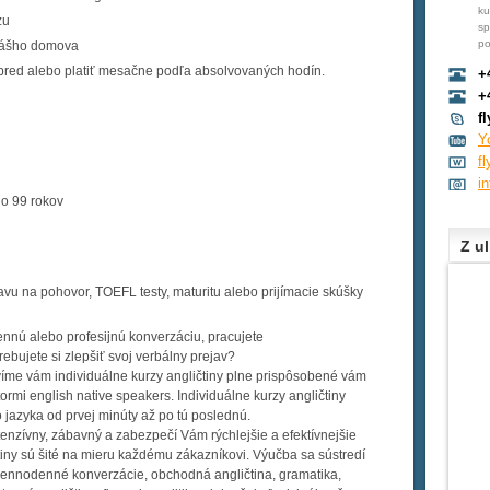
ku
zu
sp
po
vášho domova
pred alebo platiť mesačne podľa absolvovaných ho­dín.
+
+
f
Y
f
i
do 99 rokov
Z ul
avu na pohovor, TOEFL testy, maturitu alebo prijímacie skúšky
ennú alebo profesijnú konverzáciu, pracujete
bujete si zlepšiť svoj verbálny prejav?
víme vám individuálne kurzy angličtiny plne prispôsobené vám
rmi english native speakers. Individuálne kurzy angličtiny
jazyka od prvej minúty až po tú poslednú.
tenzívny, zábavný a zabezpečí Vám rýchlejšie a efektívnejšie
tiny sú šité na mieru každému zákazníkovi. Výučba sa sústredí
o dennodenné konverzácie, obchodná angličtina, gramatika,