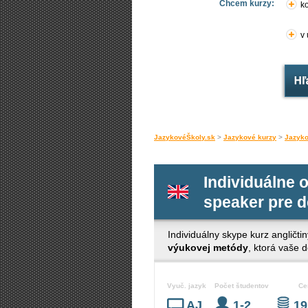
Chcem kurzy:
ko
v
JazykovéŠkoly.sk
>
Jazykové kurzy
>
Jazyko
Individuálne o
speaker pre d
Individuálny skype kurz angličtin
výukovej metódy
, ktorá vaše 
Vyuč. jazyk
Počet študentov
Ce
AJ
1-2
19