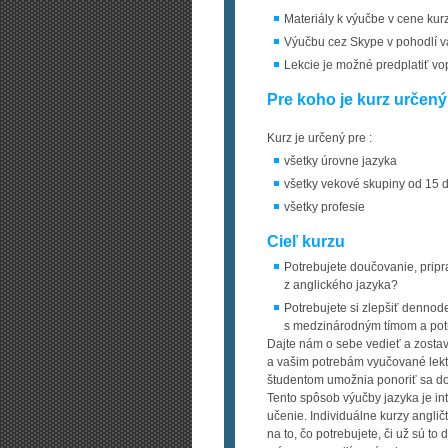
Materiály k výučbe v cene kur
Výučbu cez Skype v pohodlí 
Lekcie je možné predplatiť vo
Pre koho je kurz určený
Kurz je určený pre :
všetky úrovne jazyka
všetky vekové skupiny od 15 
všetky profesie
Cieľ kurzu
Potrebujete doučovanie, pripr
z anglického jazyka?
Potrebujete si zlepšiť dennod
s medzinárodným tímom a potre
Dajte nám o sebe vedieť a zosta
a vašim potrebám vyučované lekto
študentom umožnia ponoriť sa do 
Tento spôsob výučby jazyka je in
učenie. Individuálne kurzy anglič
na to, čo potrebujete, či už sú t