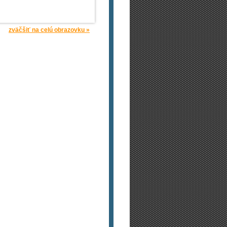
zväčšiť na celú obrazovku »