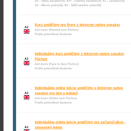
A0 - Úplný začiatočník, A0+ - Falošný začiatočník, A1 - Začiatočník,
A2 - Mierne pokročilý, B1 - Nižší-stredne pokročilý
Kurz angličtiny pre firmy s lektorom native speaker
AJ
kód kurzu (Firemný kurz Púchov)
Podľa pokročilosti študenta
Individuálny kurz angličtiny s lektorom native speaker
AJ
Púchov
kód kurzu (Face to face Púchov)
Podľa pokročilosti študenta
Individuálne online lekcie angličtiny s lektorom native
AJ
speaker pre deti a mládež
kód kurzu (Online kurz Púchov)
Podľa pokročilosti študenta
Individuálne online lekcie angličtiny pre začiatočníkov -
AJ
slovenský lektor