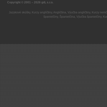
Copyright © 2001 – 2026
gdi, s.r.o.
Jazykové skúšky
,
Kurzy angličtiny
,
Angličtina
,
Výučba angličtiny
,
Kurzy nemč
španielčiny
,
Španielčina
,
Výučba španielčiny
,
Kur