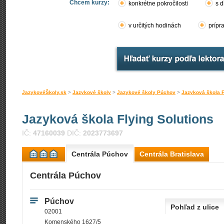
Chcem kurzy:
konkrétne pokročilosti
s d
v určitých hodinách
prípr
JazykovéŠkoly.sk
>
Jazykové školy
>
Jazykové školy Púchov
>
Jazyková škola F
Jazyková škola Flying Solutions
IČ:
47160039
DIČ:
2023773697
Centrála Púchov
Centrála Bratislava
Centrála Púchov
Púchov
Pohľad z ulice
02001
Komenského 1627/5