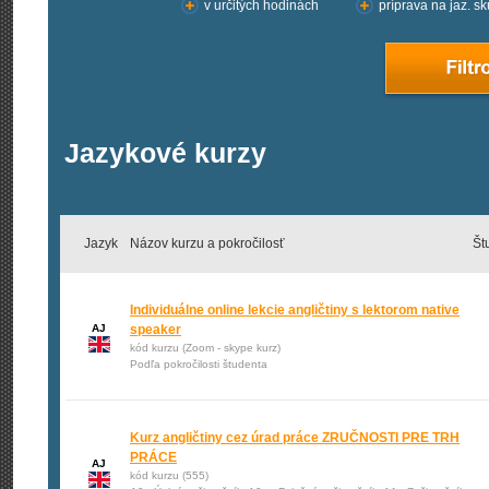
v určitých hodinách
príprava na jaz. s
Jazykové kurzy
Jazyk
Názov kurzu a pokročilosť
Št
Individuálne online lekcie angličtiny s lektorom native
AJ
speaker
kód kurzu (Zoom - skype kurz)
Podľa pokročilosti študenta
Kurz angličtiny cez úrad práce ZRUČNOSTI PRE TRH
PRÁCE
AJ
kód kurzu (555)