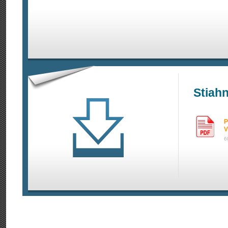
Stiahn
P
V
6