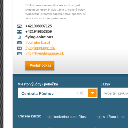
*V Púchove momentálne nie sú dostupné
skupinové kurzy. Individuálne a firemné kurzy
vyučované lektorom english native speaker sú
vám k dispozícií na požiadanie.
+421908097125
+421949652859
flying-solutions
YouTube kanál
flyinglanguage.sk/
info@flyinglanguage.sk
Poslať odkaz
Miesto výučby / pobočka
Jazyk
Centrála Púchov
vyberte jazyk 
Chcem kurzy:
konkrétne pokročilosti
s dĺžkou kurzu