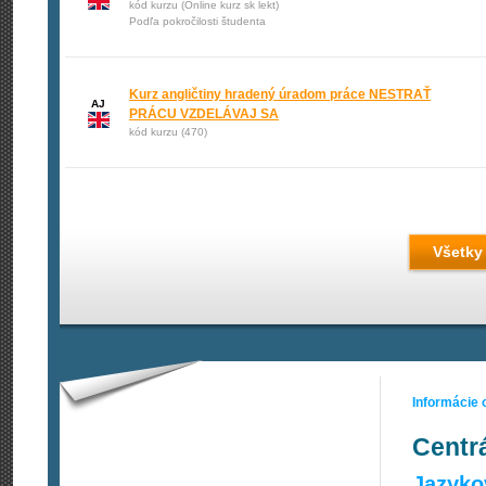
kód kurzu (Online kurz sk lekt)
Podľa pokročilosti študenta
Kurz angličtiny hradený úradom práce NESTRAŤ
AJ
PRÁCU VZDELÁVAJ SA
kód kurzu (470)
Všetky
Informácie 
Centr
Jazyko