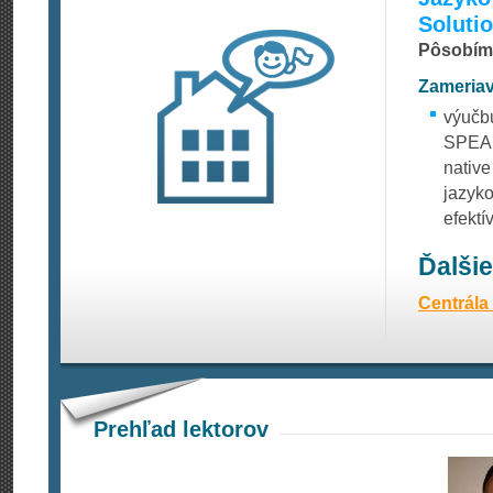
Soluti
Pôsobíme
Zameriav
výučb
SPEAKE
native
jazyk
efektí
Ďalši
Centrála
Prehľad lektorov