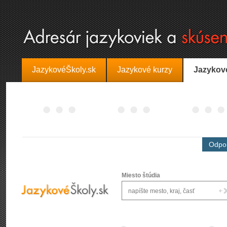
JazykovéŠkoly.sk
Jazykové kurzy
Jazykov
Odpor
Miesto štúdia