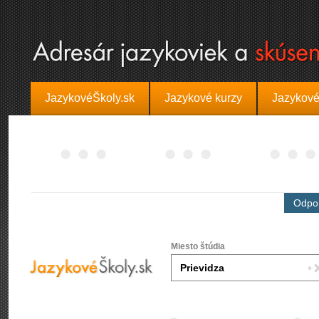
JazykovéŠkoly.sk
Jazykové kurzy
Jazykové
Odpor
Miesto štúdia