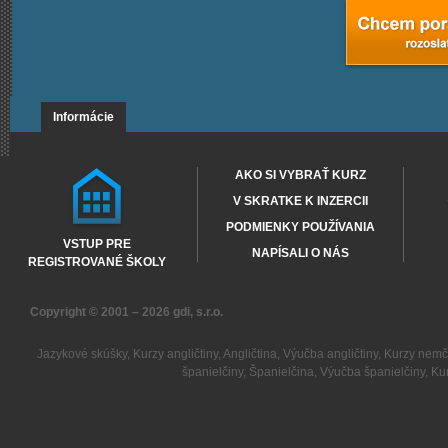
Informácie
AKO SI VYBRAŤ KURZ
V SKRATKE K INZERCII
PODMIENKY POUŽÍVANIA
VSTUP PRE
NAPÍSALI O NÁS
REGISTROVANÉ ŠKOLY
Copyright © 2001 – 2026
gdi, s.r.o.
Jazykové skúšky
,
Kurzy angličtiny
,
Angličtina
,
Výučba angličtiny
,
Kurzy nemč
španielčiny
,
Španielčina
,
Výučba španielčiny
,
Kur