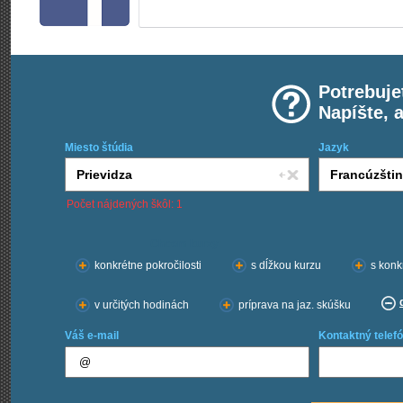
Potrebuje
Napíšte, 
Miesto štúdia
Jazyk
Počet nájdených škôl: 1
Chcem kurzy:
konkrétne pokročilosti
s dĺžkou kurzu
s konk
v určitých hodinách
príprava na jaz. skúšku
Váš e-mail
Kontaktný telefó