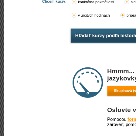
Chcem kurzy:
konkrétne pokročilosti
s d
v určitých hodinách
prípr
Hmmm... 
jazykovky
Skupinová (v
Oslovte v
Pomocou
for
zároveň; pomô