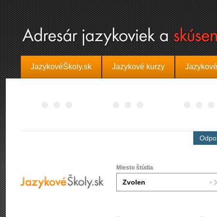
JazykovéŠkoly.sk
Jazykové kurzy
Jazykové
Odpor
Miesto štúdia