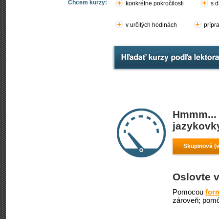
Chcem kurzy:
konkrétne pokročilosti
s d
v určitých hodinách
prípr
Hmmm... 
jazykovky
Skupinová (v
Oslovte v
Pomocou
for
zároveň; pomô