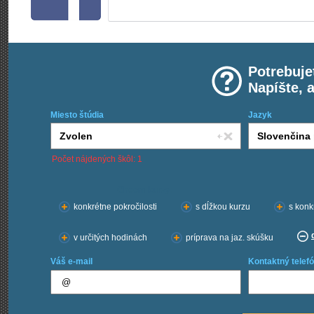
Potrebuje
Napíšte, 
Miesto štúdia
Jazyk
Počet nájdených škôl: 1
Chcem kurzy:
konkrétne pokročilosti
s dĺžkou kurzu
s konk
v určitých hodinách
príprava na jaz. skúšku
Váš e-mail
Kontaktný telefó