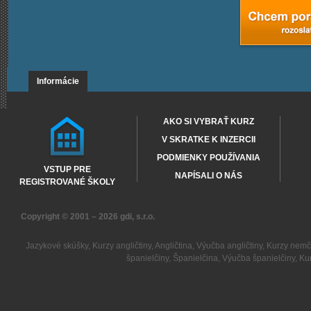
Informácie
AKO SI VYBRAŤ KURZ
V SKRATKE K INZERCII
PODMIENKY POUŽÍVANIA
VSTUP PRE
NAPÍSALI O NÁS
REGISTROVANÉ ŠKOLY
Copyright © 2001 – 2026
gdi, s.r.o.
Jazykové skúšky
,
Kurzy angličtiny
,
Angličtina
,
Výučba angličtiny
,
Kurzy nemč
španielčiny
,
Španielčina
,
Výučba španielčiny
,
Kur