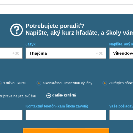
Potrebujete poradiť?
Napíšte, aký kurz hľadáte, a školy vá
Jazyk
Napíšte, aký 
s dĺžkou kurzu
s konkrétnou intenzitou výučby
v určitých dňo
ďalšie kritériá
príprava na jaz. skúšku
Kontaktný telefón (kam škola zavolá)
Vaše požiadav