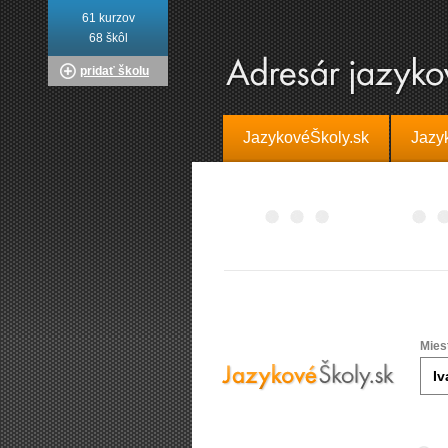
61 kurzov
68 škôl
pridať školu
JazykovéŠkoly.sk
Jazy
Mies