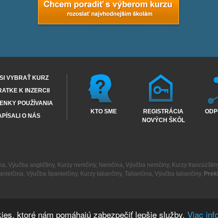
SI VYBRAŤ KURZ
RATKE K INZERCII
ENKY POUŽÍVANIA
KTO SME
REGISTRÁCIA
ODP
PÍSALI O NÁS
NOVÝCH ŠKÔL
na
,
Výučba angličtiny
,
Kurzy nemčiny
,
Nemčina
,
Výučba nemčiny
,
Kurzy francúzštin
anielčina
,
Výučba španielčiny
,
Kurzy taliančiny
,
Taliančina
,
Výučba taliančiny
,
Prek
ies, ktoré nám pomáhajú zabezpečiť lepšie služby.
Viac inf