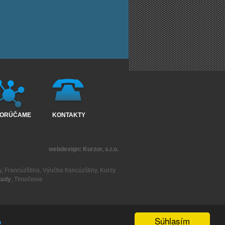
ORÚČAME
KONTAKTY
webdesign:
Kurzor, s.r.o.
y
,
Francúzština
,
Výučba francúzštiny
,
Kurzy
lady
,
Tlmočenie
Súhlasím
o