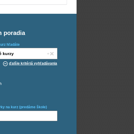
m poradia
kurz hľadáte
ďalšie kritériá vyhľadávania
ch
ky na kurz (predáme škole)