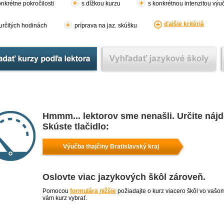
nkrétne pokročilosti
s dĺžkou kurzu
s konkrétnou intenzitou výu
ďalšie kritériá
 určitých hodinách
príprava na jaz. skúšku
Hmmm... lektorov sme nenašli. Určite náj
Skúste tlačidlo:
Výučba thajčiny Bratislavský kraj
Oslovte viac jazykových škôl zároveň.
Pomocou
formulára nižšie
požiadajte o kurz viacero škôl vo vašo
vám kurz vybrať.