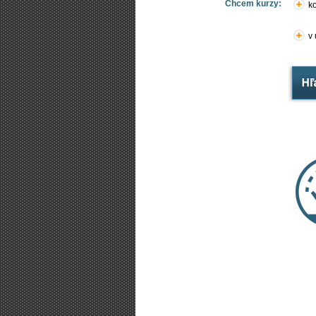
Chcem kurzy:
ko
v