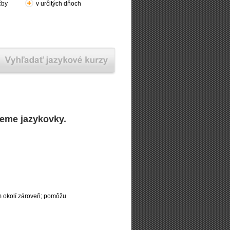
čby
v určitých dňoch
deme jazykovky.
m okolí zároveň; pomôžu