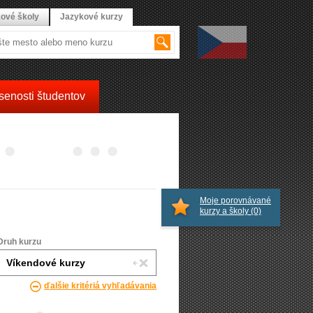
ové školy
Jazykové kurzy
senosti študentov
Moje porovnávané
kurzy a školy
(0)
Druh kurzu
ďalšie kritériá vyhľadávania