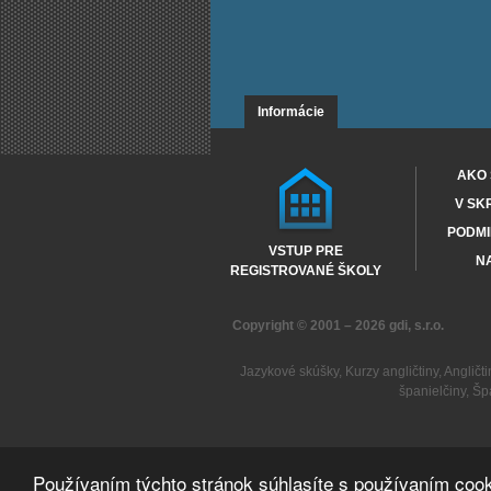
Informácie
AKO 
V SK
PODMI
VSTUP PRE
NA
REGISTROVANÉ ŠKOLY
Copyright © 2001 – 2026
gdi, s.r.o.
Jazykové skúšky
,
Kurzy angličtiny
,
Angličti
španielčiny
,
Šp
Používaním týchto stránok súhlasíte s používaním cook