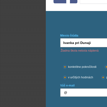
Miesto štúdia
Žiadna škola nebola nájdená
Chcem kurzy:
konkrétne pokročilosti
v určitých hodinách
Váš e-mail