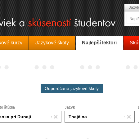
Jazyk
kové kurzy
Jazykové školy
Najlepší lektori
Skú
Odporúčané jazykové školy
to štúdia
Jazyk