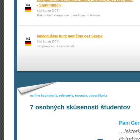
NJ
- Stammtisch
kód kurzu (007)
Pokročilosť stanovíme rozraďovacím testom
Individuálny kurz nemčiny cez Skype
NJ
kód kurzu (004)
Jazykový audit vedomostí
on-line hodnotenia, referencie, recenzie, odporúčania
7
osobných skúseností študentov
Pani Ger
…lektork
Potrebov