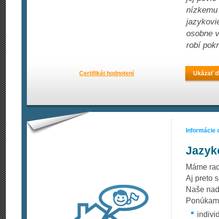
nízkemu 
jazykovie
osobne v
robí pok
Certifikát hodnotení
Ukázať ď
Informácie 
Jazyk
Máme rad
Aj preto 
Naše nadš
Ponúkam
indivi