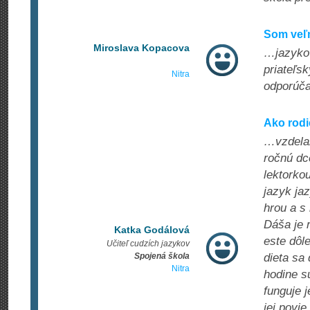
Som veľ
Miroslava Kopacova
…jazykov
priateľs
Nitra
odporúč
Ako rodi
…vzdelan
ročnú dc
lektorko
jazyk ja
hrou a s
Dáša je 
Katka Godálová
este dôl
Učiteľ cudzích jazykov
Spojená škola
dieta sa
Nitra
hodine s
funguje j
jej povi