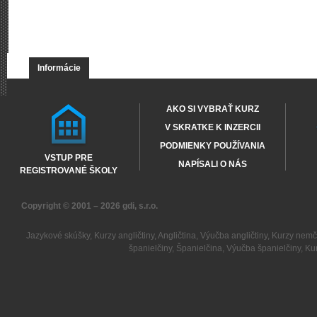
Informácie
AKO SI VYBRAŤ KURZ
V SKRATKE K INZERCII
PODMIENKY POUŽÍVANIA
VSTUP PRE
NAPÍSALI O NÁS
REGISTROVANÉ ŠKOLY
Copyright © 2001 – 2026
gdi, s.r.o.
Jazykové skúšky
,
Kurzy angličtiny
,
Angličtina
,
Výučba angličtiny
,
Kurzy nemč
španielčiny
,
Španielčina
,
Výučba španielčiny
,
Kur