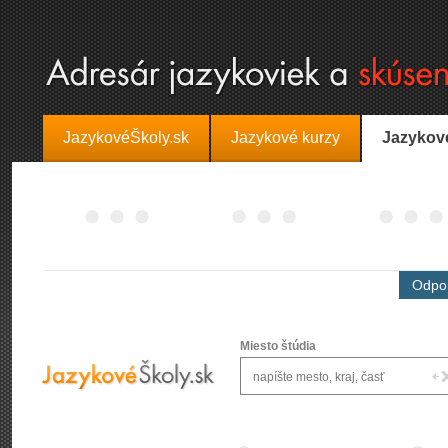
JazykovéŠkoly.sk
Jazykové kurzy
Jazykov
Odpor
Miesto štúdia