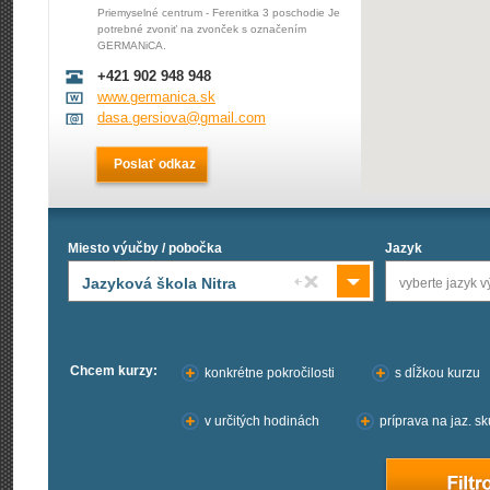
Priemyselné centrum - Ferenitka 3 poschodie Je
potrebné zvoniť na zvonček s označením
GERMANiCA.
+421 902 948 948
www.germanica.sk
dasa.gersiova@gmail.com
Poslať odkaz
Miesto výučby / pobočka
Jazyk
Jazyková škola Nitra
vyberte jazyk 
Chcem kurzy:
konkrétne pokročilosti
s dĺžkou kurzu
v určitých hodinách
príprava na jaz. s