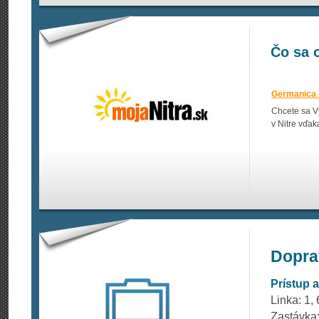
Čo sa 
Germanica –
Chcete sa V
v Nitre vďa
Dopra
Prístup
Linka: 1, 
Zastávka