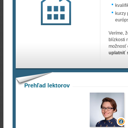
kvalif
kurzy
európ
Veríme, 
blízkosti
možnosť o
uplatniť 
Prehľad lektorov