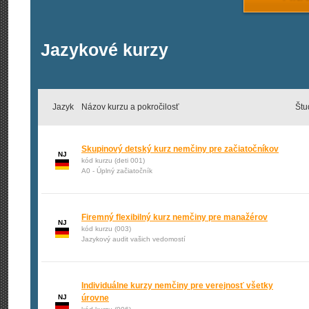
Jazykové kurzy
Jazyk
Názov kurzu a pokročilosť
Štu
Skupinový detský kurz nemčiny pre začiatočníkov
NJ
kód kurzu (deti 001)
A0 - Úplný začiatočník
Firemný flexibilný kurz nemčiny pre manažérov
NJ
kód kurzu (003)
Jazykový audit vašich vedomostí
Individuálne kurzy nemčiny pre verejnosť všetky
NJ
úrovne