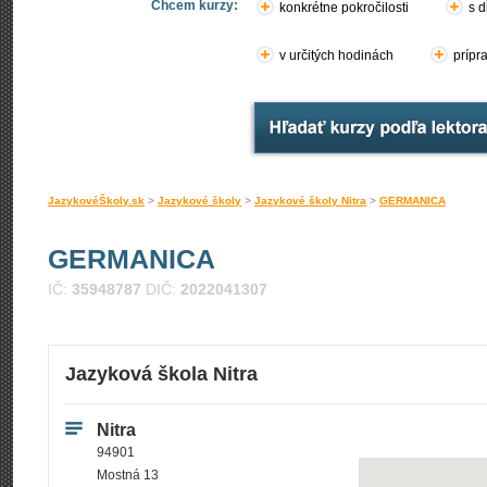
Chcem kurzy:
konkrétne pokročilosti
s d
v určitých hodinách
prípr
JazykovéŠkoly.sk
>
Jazykové školy
>
Jazykové školy Nitra
>
GERMANICA
GERMANICA
IČ:
35948787
DIČ:
2022041307
Jazyková škola Nitra
Nitra
94901
Mostná 13