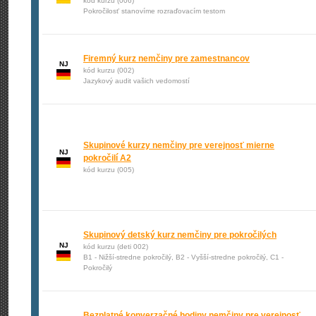
kód kurzu (006)
Pokročilosť stanovíme rozraďovacím testom
Firemný kurz nemčiny pre zamestnancov
NJ
kód kurzu (002)
Jazykový audit vašich vedomostí
Skupinové kurzy nemčiny pre verejnosť mierne
NJ
pokročilí A2
kód kurzu (005)
Skupinový detský kurz nemčiny pre pokročilých
NJ
kód kurzu (deti 002)
B1 - Nižší-stredne pokročilý, B2 - Vyšší-stredne pokročilý, C1 -
Pokročilý
Bezplatné konverzačné hodiny nemčiny pre verejnosť