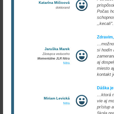
Katarína Mičicová
prispôsob
doktorand
Počas ho
schopnos
,,kecali
Zdravim,
…možnosť
Jaruška Marek
si hodín
Zástupca veduceho
zamerani
Momentálne JLR Nitra
aj dospe
Nitra
miesto a
kontakt j
Dáška je
…ktorá n
Miriam Levická
vie aj mo
Nitra
prístup 
škola pr