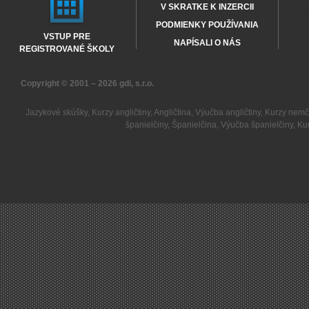
V SKRATKE K INZERCII
PODMIENKY POUŽÍVANIA
VSTUP PRE
NAPÍSALI O NÁS
REGISTROVANÉ ŠKOLY
Copyright © 2001 – 2026
gdi, s.r.o.
Jazykové skúšky
,
Kurzy angličtiny
,
Angličtina
,
Výučba angličtiny
,
Kurzy nemč
španielčiny
,
Španielčina
,
Výučba španielčiny
,
Kur