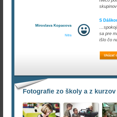
niečo pot
skupinov
S Dáškou
Miroslava Kopacova
…spokojn
sa pre m
Nitra
išlo čo n
Ukázať ď
Fotografie zo školy a z kurzov