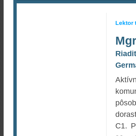
Lektor 
Mgr
Riadi
Germ
Aktív
komun
pôsob
doras
C1. P