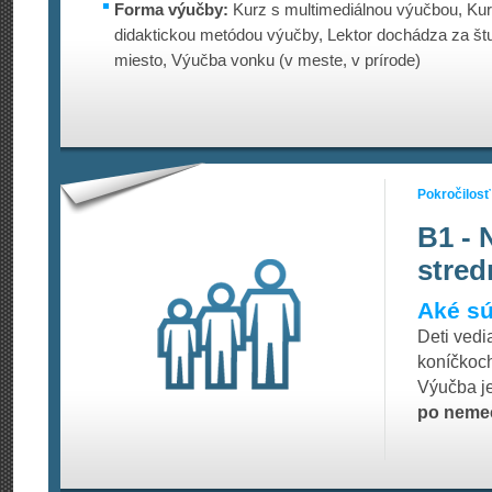
Forma výučby:
Kurz s multimediálnou výučbou, Kur
didaktickou metódou výučby, Lektor dochádza za š
miesto, Výučba vonku (v meste, v prírode)
Pokročilosť
B1 - 
stred
Aké sú
Deti ved
koníčkoc
Výučba j
po neme