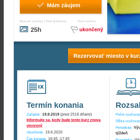
Mám záujem
Rozsah výučby | Hod týždenne
Kurz začína
25h
ukončený
Rezervovať miesto v kur
Termín konania
Rozsa
19.9.2019
(pred 2516 dňami)
Začiatok:
Počet vyučovac
Informujte sa, kedy bude tento kurz znova
Dĺžka vyučovac
otvorený
Výu
Periodicita:
19.6.2020
Ukončenie:
týždeň
16:45 -17:45
Čas konania:
Výu
Poznámka: