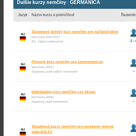
Ďalšie kurzy nemčiny
|
GERMANICA
Jazyk
Názov kurzu a pokročilosť
Študento
Skupinový detský kurz nemčiny pre začiatočníkov
NJ
kód kurzu (deti 001)
3 – 
A0 - Úplný začiatočník
Firemný kurz nemčiny pre zamestnancov
NJ
kód kurzu (002)
–
Jazykový audit vašich vedomostí
Individuálny kurz nemčiny cez Skype
NJ
kód kurzu (004)
–
Jazykový audit vedomostí
Skupinové kurzy nemčiny pre verejnosť mierne
NJ
pokročilí A2