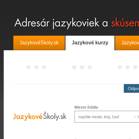
JazykovéŠkoly.sk
Jazykové kurzy
Jazykov
Odpor
Miesto štúdia