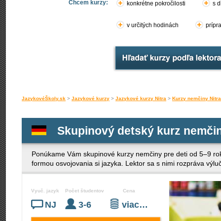
Chcem kurzy:
konkrétne pokročilosti
s d
v určitých hodinách
prípr
JazykovéŠkoly.sk
>
Jazykové kurzy
>
Jazykové kurzy Nitra
>
Kurzy nemčiny Nitra
Skupinový detský kurz nemčin
Ponúkame Vám skupinové kurzy nemčiny pre deti od 5–9 rok
formou osvojovania si jazyka. Lektor sa s nimi rozpráva výl
Vyuč. jazyk
Počet študentov
Cena
NJ
3-6
viac…