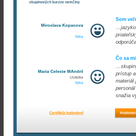
skupinových kurzov nemčiny
Som veľ
Miroslava Kopacova
…jazykov
priateľs
Nitra
odporúč
Čo sa mi
…skupiny
Maria Celeste MAndril
prístup 
Ucitelka
materiál 
Nitra
personál
snažia v
Certifikát hodnotení
Hodnoten