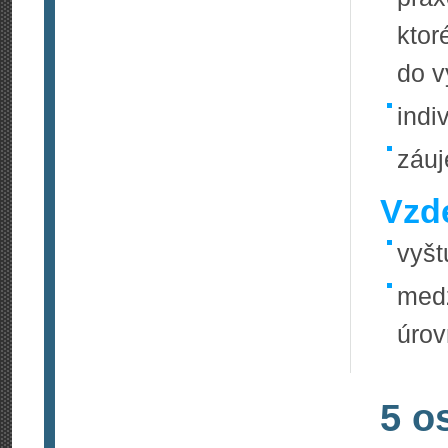
ktor
do 
indi
záuj
Vzde
vyšt
medz
úrov
5 o