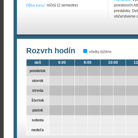
ročný (2 semestre)
priestoroch A
Dĺžka kurzu:
prestávku. Det
občerstvenie a
Rozvrh hodín
všetky týždne
deň
6:00
8:00
10:00
12
pondelok
utorok
streda
štvrtok
piatok
sobota
nedeľa