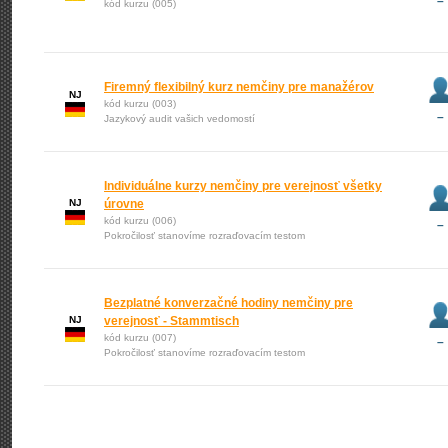
–
kód kurzu (005)
Firemný flexibilný kurz nemčiny pre manažérov
NJ
kód kurzu (003)
–
Jazykový audit vašich vedomostí
Individuálne kurzy nemčiny pre verejnosť všetky
NJ
úrovne
kód kurzu (006)
–
Pokročilosť stanovíme rozraďovacím testom
Bezplatné konverzačné hodiny nemčiny pre
NJ
verejnosť - Stammtisch
kód kurzu (007)
–
Pokročilosť stanovíme rozraďovacím testom