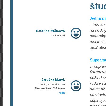
štu
Jedna z n
…ma kedy
na hodiny
Katarína Mičicová
doktorand
materiály
mohli zis
opäť abs
Super,mo
…priprav
ústretov
požiadavk
Jaruška Marek
rada,v r
Zástupca veduceho
Momentálne JLR Nitra
sa mi už
Nitra
pravidel
doplňujú