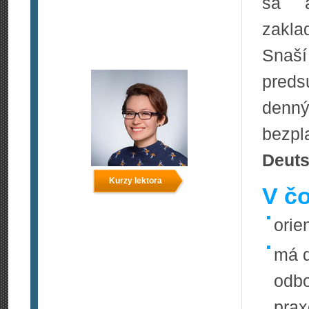
sa a
zakla
Snaší
preds
denný
bezp
Deuts
Kurzy lektora
V čo
orie
má d
odbo
prax