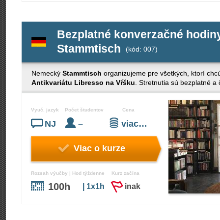
Bezplatné konverzačné hodiny
Stammtisch
(kód: 007)
Nemecký
Stammtisch
organizujeme pre všetkých, ktorí chc
Antikvariátu Libresso na Vŕšku
. Stretnutia sú bezplatné 
Vyuč. jazyk
Počet študentov
Cena
NJ
–
viac…
Viac o kurze
Rozsah výučby | Hod týždenne
Kurz začína
100h
| 1x1h
inak