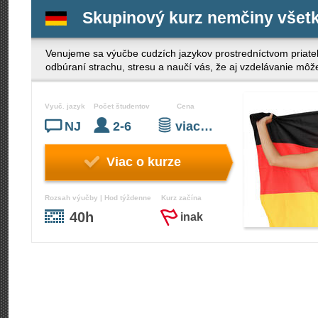
Skupinový kurz nemčiny všet
Venujeme sa výučbe cudzích jazykov prostredníctvom priateľ
odbúraní strachu, stresu a naučí vás, že aj vzdelávanie mô
Vyuč. jazyk
Počet študentov
Cena
NJ
2-6
viac…
Viac o kurze
Rozsah výučby | Hod týždenne
Kurz začína
40h
inak