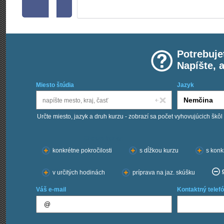
Potrebuje
Napíšte, 
Miesto štúdia
Jazyk
Určte miesto, jazyk a druh kurzu - zobrazí sa počet vyhovujúcich škôl
Chcem kurzy:
konkrétne pokročilosti
s dĺžkou kurzu
s konk
v určitých hodinách
príprava na jaz. skúšku
Váš e-mail
Kontaktný telefó