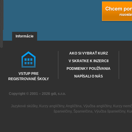
Informácie
AKO SI VYBRAŤ KURZ
V SKRATKE K INZERCII
PODMIENKY POUŽÍVANIA
VSTUP PRE
NAPÍSALI O NÁS
REGISTROVANÉ ŠKOLY
Copyright © 2001 – 2026
gdi, s.r.o.
Jazykové skúšky
,
Kurzy angličtiny
,
Angličtina
,
Výučba angličtiny
,
Kurzy nemč
španielčiny
,
Španielčina
,
Výučba španielčiny
,
Kur