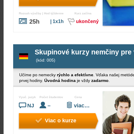
Rozsah výučby | Hod týždenne
Kurz začína
25h
| 1x1h
ukončený
Skupinové kurzy nemčiny pre 
(kód: 005)
Učíme po nemecky
rýchlo a efektívne
. Vďaka našej metód
prvej hodiny.
Úvodná hodina
je vždy
zadarmo
.
Vyuč. jazyk
Počet študentov
Cena
NJ
–
viac…
Viac o kurze