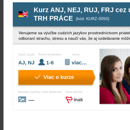
Kurz ANJ, NEJ, RUJ, FRJ cez
TRH PRÁCE
(kód: KURZ-0050)
Venujeme sa výučbe cudzích jazykov prostredníctvom priateľ
odbúraní strachu, stresu a naučí vás, že aj vzdelávanie mô
Vyuč. jazyk
Počet študentov
Cena
AJ, NJ
1-6
viac…
Viac o kurze
Rozsah výučby | Hod týždenne
Kurz začína
—
inak