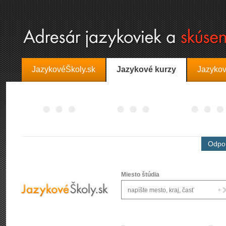
JazykovéŠkoly.sk
Jazykové kurzy
Jazykov
Odpor
Miesto štúdia