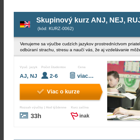
Skupinový kurz ANJ, NEJ, RUJ
(kód: KURZ-0062)
Venujeme sa výučbe cudzích jazykov prostredníctvom priateľ
odbúraní strachu, stresu a naučí vás, že aj vzdelávanie mô
Vyuč. jazyk
Počet študentov
Cena
AJ, NJ
2-6
viac…
Viac o kurze
Rozsah výučby | Hod týždenne
Kurz začína
33h
inak