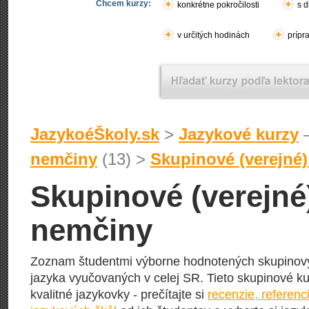
Chcem kurzy:
konkrétne pokročilosti
s d
v určitých hodinách
prípr
JazykoéŠkoly.sk
>
Jazykové kurzy
–
nemčiny
(13) >
Skupinové (verejné
Skupinové (verejné
nemčiny
Zoznam študentmi výborne hodnotených skupino
jazyka vyučovaných v celej SR. Tieto skupinové k
kvalitné jazykovky - prečítajte si
recenzie, referenc