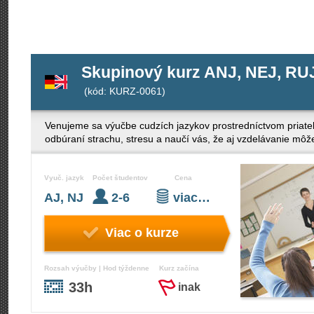
Skupinový kurz ANJ, NEJ, RUJ
(kód: KURZ-0061)
Venujeme sa výučbe cudzích jazykov prostredníctvom priateľ
odbúraní strachu, stresu a naučí vás, že aj vzdelávanie mô
Vyuč. jazyk
Počet študentov
Cena
AJ, NJ
2-6
viac…
Viac o kurze
Rozsah výučby | Hod týždenne
Kurz začína
33h
inak