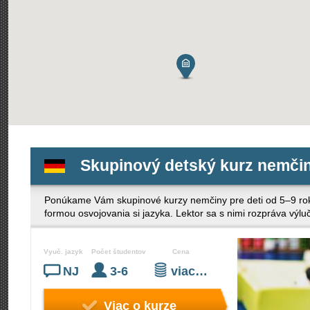
Skupinový detský kurz nemčin
Ponúkame Vám skupinové kurzy nemčiny pre deti od 5–9 rok
formou osvojovania si jazyka. Lektor sa s nimi rozpráva výl
Vyuč. jazyk
Počet študentov
Cena
NJ
3-6
viac…
Viac o kurze