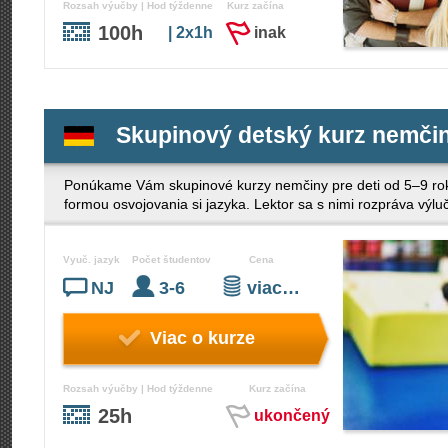
Rozsah výučby | Hod týždenne
Kurz začína
100h
| 2x1h
inak
Skupinový detský kurz nemčin
Ponúkame Vám skupinové kurzy nemčiny pre deti od 5–9 rok
formou osvojovania si jazyka. Lektor sa s nimi rozpráva výl
Vyuč. jazyk
Počet študentov
Cena
NJ
3-6
viac…
Viac o kurze
Rozsah výučby | Hod týždenne
Kurz začína
25h
ukončený