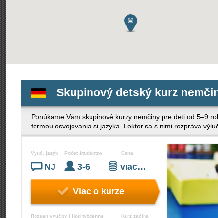
Skupinový detský kurz nemčin
Ponúkame Vám skupinové kurzy nemčiny pre deti od 5–9 rok
formou osvojovania si jazyka. Lektor sa s nimi rozpráva výl
Vyuč. jazyk
Počet študentov
Cena
NJ
3-6
viac…
Viac o kurze
Rozsah výučby | Hod týždenne
Kurz začína