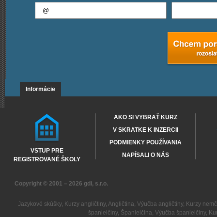
Informácie
AKO SI VYBRAŤ KURZ
V SKRATKE K INZERCII
PODMIENKY POUŽÍVANIA
VSTUP PRE
NAPÍSALI O NÁS
REGISTROVANÉ ŠKOLY
Copyright © 2001 – 2026
gdi, s.r.o.
Jazykové skúšky
,
Kurzy angličtiny
,
Angličtina
,
Výučba angličtiny
,
Kurzy nemč
španielčiny
,
Španielčina
,
Výučba španielčiny
,
Kur