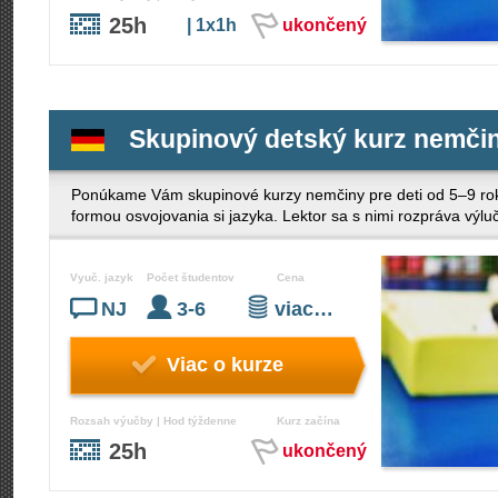
25h
| 1x1h
ukončený
Skupinový detský kurz nemčin
Ponúkame Vám skupinové kurzy nemčiny pre deti od 5–9 rok
formou osvojovania si jazyka. Lektor sa s nimi rozpráva výl
Vyuč. jazyk
Počet študentov
Cena
NJ
3-6
viac…
Viac o kurze
Rozsah výučby | Hod týždenne
Kurz začína
25h
ukončený