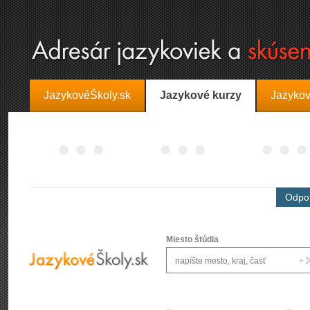
JazykovéŠkoly.sk
Jazykové kurzy
Jazykov
Odpor
Miesto štúdia