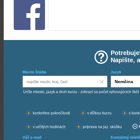
Potrebuje
Napíšte, 
Miesto štúdia
Jazyk
Určte miesto, jazyk a druh kurzu - zobrazí sa počet vyhovujúcich škôl
Chcem kurzy:
konkrétne pokročilosti
s dĺžkou kurzu
s konk
v určitých hodinách
príprava na jaz. skúšku
Váš e-mail
Kontaktný telefó