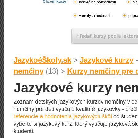
Chcem kurzy:
konkrétne pokročilosti
s d
v určitých hodinách
prípr
JazykoéŠkoly.sk
>
Jazykové kurzy
–
nemčiny
(13) >
Kurzy nemčiny pre 
Jazykové kurzy nem
Zoznam detských jazykových kurzov nemčiny v cele
nemčiny pre deti vyučujú kvalitné jazykovky - prečí
referencie a hodnotenia jazykových škôl
od študent
vyberte si jazykový kurz, ktorý vyučuje jazyková šk
študenti.