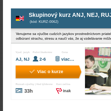
Skupinový kurz ANJ, NEJ, RUJ
(kód: KURZ-0062)
Venujeme sa výučbe cudzích jazykov prostredníctvom priateľ
odbúraní strachu, stresu a naučí vás, že aj vzdelávanie mô
Vyuč. jazyk
Počet študentov
Cena
AJ, NJ
2-6
viac…
Viac o kurze
Rozsah výučby | Hod týždenne
Kurz začína
33h
inak