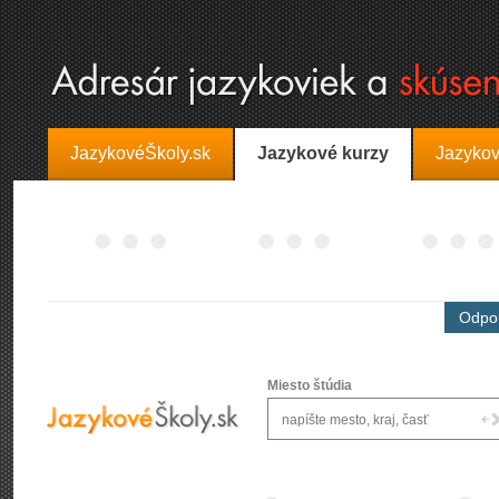
JazykovéŠkoly.sk
Jazykové kurzy
Jazykov
Odpor
Miesto štúdia