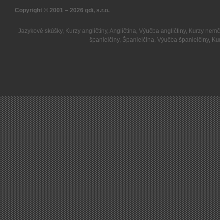
Copyright © 2001 – 2026
gdi, s.r.o.
Jazykové skúšky
,
Kurzy angličtiny
,
Angličtina
,
Výučba angličtiny
,
Kurzy nemč
španielčiny
,
Španielčina
,
Výučba španielčiny
,
Kur