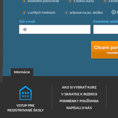
konkrétne pokročilosti
s dĺžkou kurzu
s konk
v určitých hodinách
príprava na jaz. skúšku
Váš e-mail
Kontaktný telefó
Informácie
AKO SI VYBRAŤ KURZ
V SKRATKE K INZERCII
PODMIENKY POUŽÍVANIA
VSTUP PRE
NAPÍSALI O NÁS
REGISTROVANÉ ŠKOLY