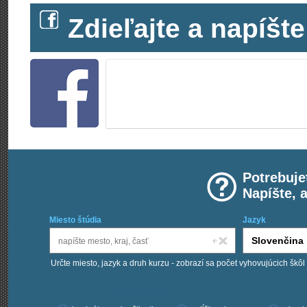
Zdieľajte a napíš
Potrebuje
Napíšte, 
Miesto štúdia
Jazyk
Určte miesto, jazyk a druh kurzu - zobrazí sa počet vyhovujúcich škôl
Chcem kurzy: