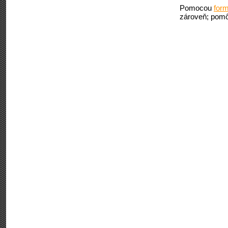
Pomocou
form
zároveň; pomô