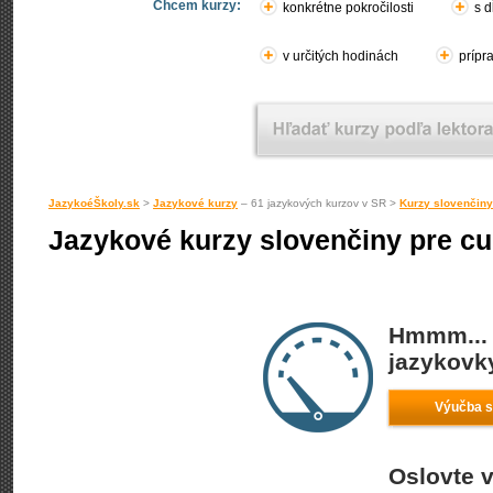
Chcem kurzy:
konkrétne pokročilosti
s d
v určitých hodinách
prípr
JazykoéŠkoly.sk
>
Jazykové kurzy
– 61 jazykových kurzov v SR >
Kurzy slovenčiny
Jazykové kurzy slovenčiny pre cu
Hmmm... 
jazykovky
Výučba s
Oslovte v