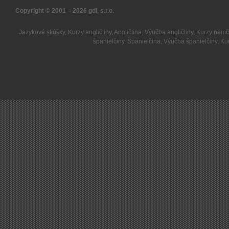
Copyright © 2001 – 2026
gdi, s.r.o.
Jazykové skúšky
,
Kurzy angličtiny
,
Angličtina
,
Výučba angličtiny
,
Kurzy nemč
španielčiny
,
Španielčina
,
Výučba španielčiny
,
Kur