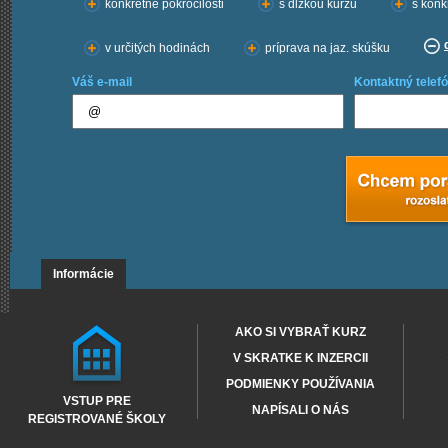
konkrétne pokročilosti
s dĺžkou kurzu
s konk
v určitých hodinách
príprava na jaz. skúšku
Váš e-mail
Kontaktný telefó
Informácie
AKO SI VYBRAŤ KURZ
V SKRATKE K INZERCII
PODMIENKY POUŽÍVANIA
VSTUP PRE
NAPÍSALI O NÁS
REGISTROVANÉ ŠKOLY