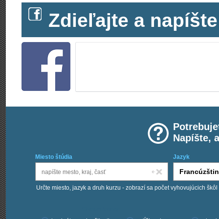
Zdieľajte a napíš
Potrebuje
Napíšte, 
Miesto štúdia
Jazyk
Určte miesto, jazyk a druh kurzu - zobrazí sa počet vyhovujúcich škôl
Chcem kurzy: