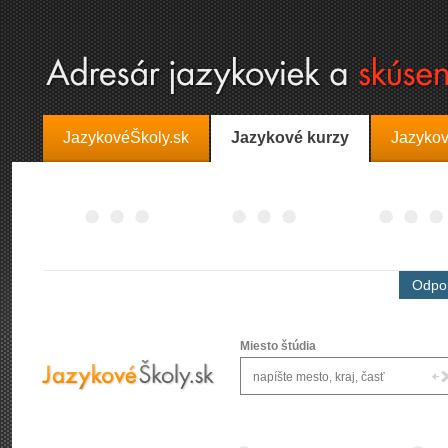
JazykovéŠkoly.sk
Jazykové kurzy
Jazykov
Odpor
Miesto štúdia