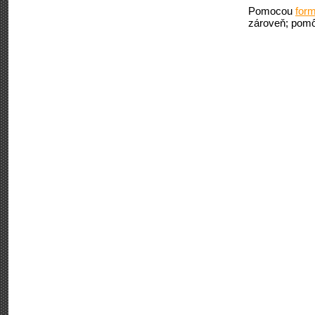
Pomocou
form
zároveň; pomô