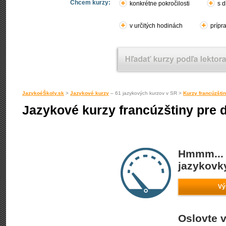
Chcem kurzy:
konkrétne pokročilosti
s d
v určitých hodinách
prípr
JazykoéŠkoly.sk
>
Jazykové kurzy
– 61 jazykových kurzov v SR >
Kurzy francúzšti
Jazykové kurzy francúzštiny pre d
Hmmm... 
jazykovky
Vý
Oslovte v