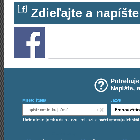
Zdieľajte a napíš
Potrebuje
Napíšte, 
Miesto štúdia
Jazyk
Určte miesto, jazyk a druh kurzu - zobrazí sa počet vyhovujúcich škôl
Chcem kurzy: