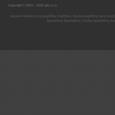
Copyright © 2001 – 2026
gdi, s.r.o.
Jazykové skúšky
,
Kurzy angličtiny
,
Angličtina
,
Výučba angličtiny
,
Kurzy nemč
španielčiny
,
Španielčina
,
Výučba španielčiny
,
Kur