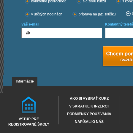
konkrétne pokročilosti
s dĺžkou kurzu
s konk
v určitých hodinách
príprava na jaz. skúšku
Váš e-mail
Kontaktný telefó
Informácie
AKO SI VYBRAŤ KURZ
V SKRATKE K INZERCII
PODMIENKY POUŽÍVANIA
VSTUP PRE
NAPÍSALI O NÁS
REGISTROVANÉ ŠKOLY