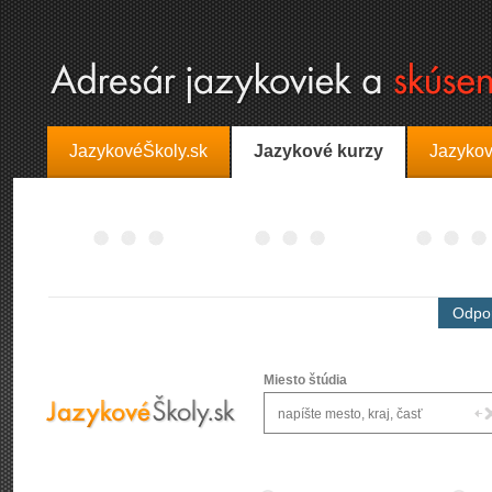
JazykovéŠkoly.sk
Jazykové kurzy
Jazykov
Odpor
Miesto štúdia