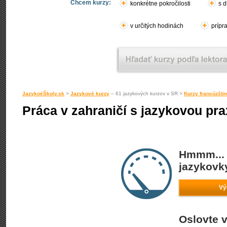
Chcem kurzy:
konkrétne pokročilosti
s d
v určitých hodinách
prípr
JazykoéŠkoly.sk
>
Jazykové kurzy
– 61 jazykových kurzov v SR >
Kurzy francúzšti
Práca v zahraničí s jazykovou pra
Hmmm... 
jazykovky
Vý
Oslovte v