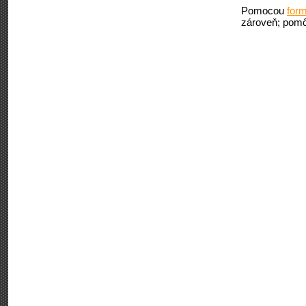
Pomocou
form
zároveň; pomô