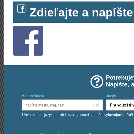
Zdieľajte a napíš
Potrebuje
Napíšte, 
Miesto štúdia
Jazyk
Určte miesto, jazyk a druh kurzu - zobrazí sa počet vyhovujúcich škôl
Chcem kurzy: