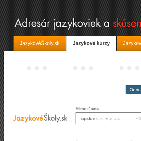
JazykovéŠkoly.sk
Jazykové kurzy
Jazykov
Odpor
Miesto štúdia