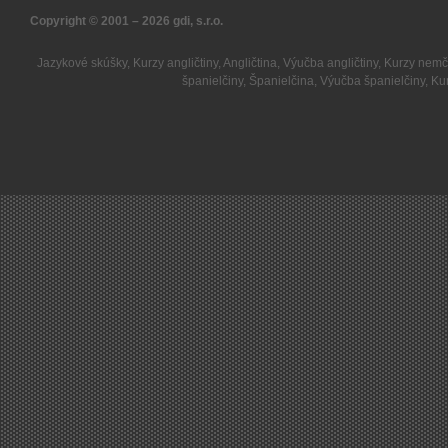
Copyright © 2001 – 2026
gdi, s.r.o.
Jazykové skúšky
,
Kurzy angličtiny
,
Angličtina
,
Výučba angličtiny
,
Kurzy nemč
španielčiny
,
Španielčina
,
Výučba španielčiny
,
Kur