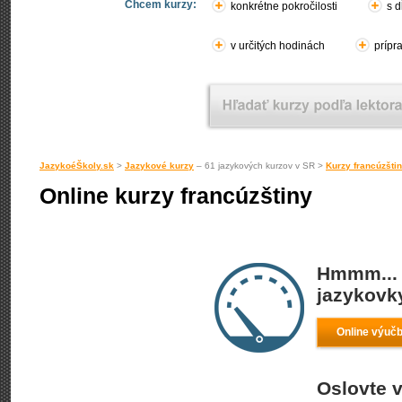
Chcem kurzy:
konkrétne pokročilosti
s d
v určitých hodinách
prípr
JazykoéŠkoly.sk
>
Jazykové kurzy
– 61 jazykových kurzov v SR >
Kurzy francúzšti
Online kurzy francúzštiny
Hmmm... 
jazykovky
Online výučb
Oslovte v