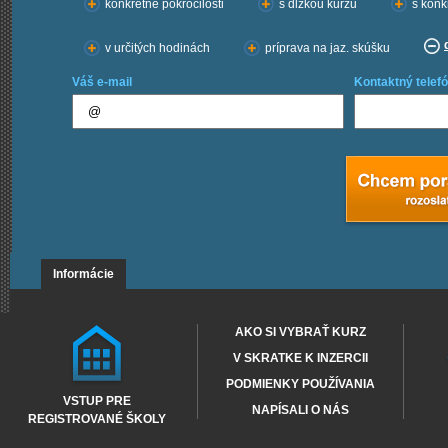
konkrétne pokročilosti
s dĺžkou kurzu
s konk
v určitých hodinách
príprava na jaz. skúšku
Váš e-mail
Kontaktný telefó
Informácie
AKO SI VYBRAŤ KURZ
V SKRATKE K INZERCII
PODMIENKY POUŽÍVANIA
VSTUP PRE
NAPÍSALI O NÁS
REGISTROVANÉ ŠKOLY