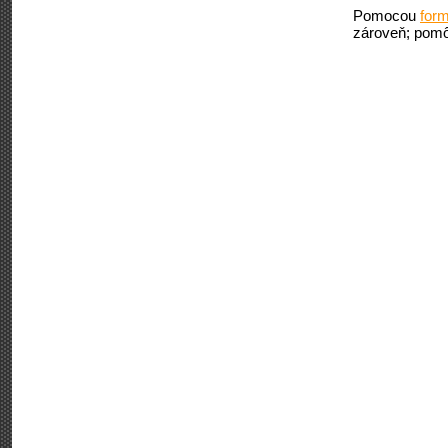
Pomocou
form
zároveň; pomô