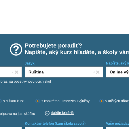
Potrebujete poradiť?
Napíšte, aký kurz hľadáte, a školy vá
Jazyk
Napíšte, aký 
obrazí sa počet vyhovujúcich škôl
s dĺžkou kurzu
s konkrétnou intenzitou výučby
v určitých dňo
ďalšie kritériá
príprava na jaz. skúšku
Kontaktný telefón (kam škola zavolá)
Vaše požiadav