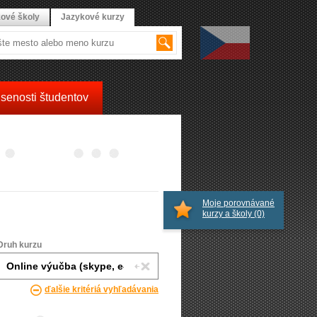
ové školy
Jazykové kurzy
senosti študentov
Moje porovnávané
kurzy a školy
(0)
Druh kurzu
ďalšie kritériá vyhľadávania