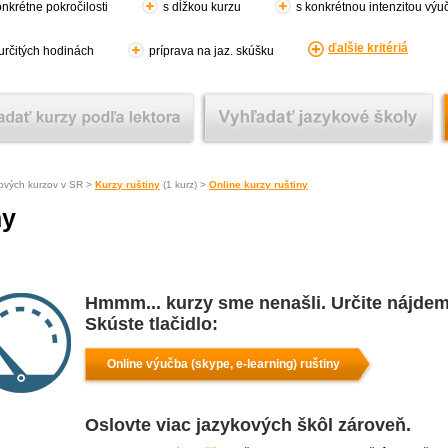
nkrétne pokročilosti
s dĺžkou kurzu
s konkrétnou intenzitou výu
ďalšie kritériá
 určitých hodinách
príprava na jaz. skúšku
ových kurzov v SR >
Kurzy ruštiny
(1 kurz) >
Online kurzy ruštiny
ny
Hmmm... kurzy sme nenašli. Určite nájdem
Skúste tlačidlo:
Online výučba (skype, e-learning) ruštiny
Oslovte viac jazykových škôl zároveň.