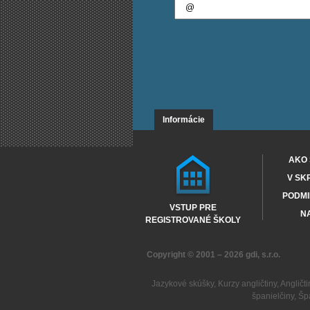
Informácie
AKO 
V SK
PODMI
VSTUP PRE
NA
REGISTROVANÉ ŠKOLY
Copyright © 2001 – 2026
gdi, s.r.o.
Jazykové skúšky
,
Kurzy angličtiny
,
Angličti
španielčiny
,
Šp