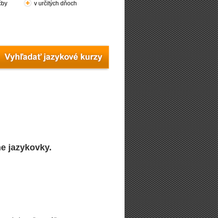
čby
v určitých dňoch
e jazykovky.