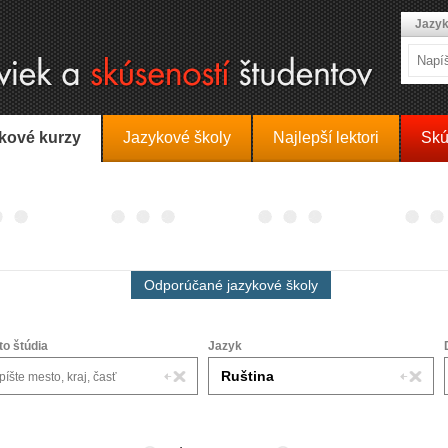
Jazyk
kové kurzy
Jazykové školy
Najlepší lektori
Skú
Odporúčané jazykové školy
to štúdia
Jazyk