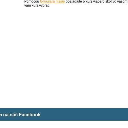
Pomocou
formulára nižšie
požiadajte o kurz viacero škôl vo vašom
vám kurz vybrat.
ám na náš Facebook