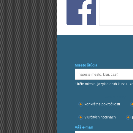
Miesto štúdia
Určte miesto, jazyk a druh kurzu - z
Chcem kurzy:
konkrétne pokročilosti
v určitých hodinách
Váš e-mail