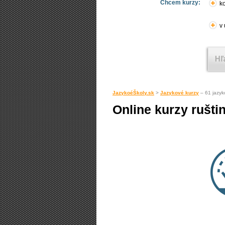
Chcem kurzy:
ko
v
JazykoéŠkoly.sk
>
Jazykové kurzy
– 61 jazyk
Online kurzy rušti