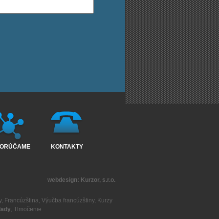
ORÚČAME
KONTAKTY
webdesign:
Kurzor, s.r.o.
y
,
Francúzština
,
Výučba francúzštiny
,
Kurzy
lady
,
Tlmočenie