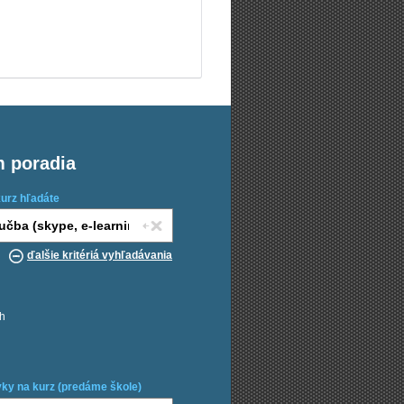
m poradia
kurz hľadáte
ďalšie kritériá vyhľadávania
ch
ky na kurz (predáme škole)