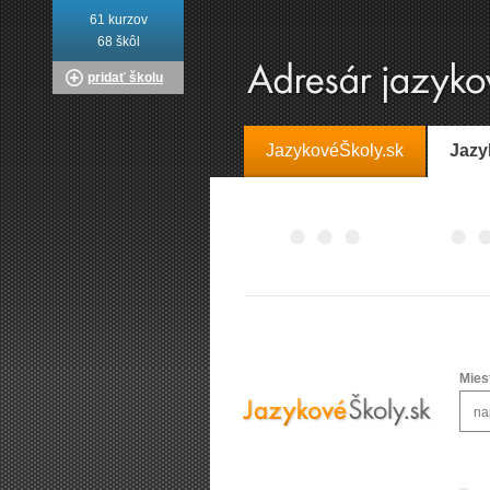
61 kurzov
68 škôl
pridať školu
JazykovéŠkoly.sk
Jazy
Mies