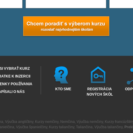
SI VYBRAŤ KURZ
RATKE K INZERCII
ENKY POUŽÍVANIA
KTO SME
REGISTRÁCIA
ODP
PÍSALI O NÁS
NOVÝCH ŠKÔL
na
,
Výučba angličtiny
,
Kurzy nemčiny
,
Nemčina
,
Výučba nemčiny
,
Kurzy francúzštin
anielčina
,
Výučba španielčiny
,
Kurzy taliančiny
,
Taliančina
,
Výučba taliančiny
,
Prek