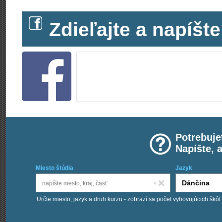
Zdieľajte a napíš
Potrebuje
Napíšte, 
Miesto štúdia
Jazyk
Určte miesto, jazyk a druh kurzu - zobrazí sa počet vyhovujúcich škôl
Chcem kurzy: