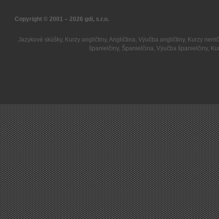
Copyright © 2001 – 2026
gdi, s.r.o.
Jazykové skúšky
,
Kurzy angličtiny
,
Angličtina
,
Výučba angličtiny
,
Kurzy nemč
španielčiny
,
Španielčina
,
Výučba španielčiny
,
Kur