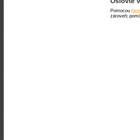
Oslovte v
Pomocou
form
zároveň; pomô