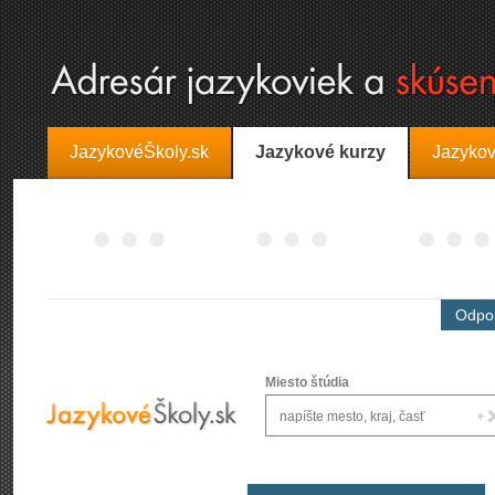
JazykovéŠkoly.sk
Jazykové kurzy
Jazykov
Odpor
Miesto štúdia