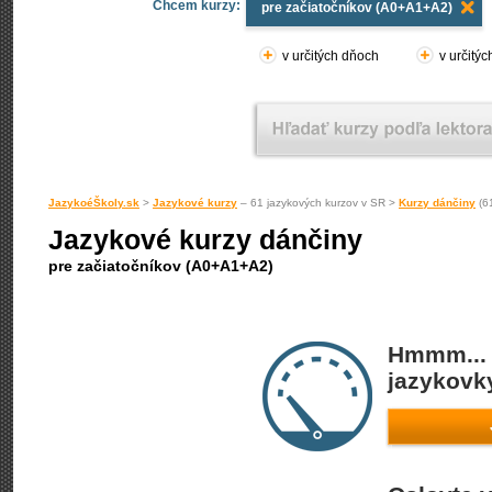
Chcem kurzy:
pre začiatočníkov (A0+A1+A2)
v určitých dňoch
v určitý
JazykoéŠkoly.sk
>
Jazykové kurzy
– 61 jazykových kurzov v SR >
Kurzy dánčiny
(61
Jazykové kurzy dánčiny
pre začiatočníkov (A0+A1+A2)
Hmmm... 
jazykovky