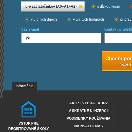
pre začiatočníkov (A0+A1+A2)
s dĺžkou kurzu
v určitých dňoch
v určitých hodinách
príprav
Váš e-mail
Kontaktný telefó
Informácie
AKO SI VYBRAŤ KURZ
V SKRATKE K INZERCII
PODMIENKY POUŽÍVANIA
VSTUP PRE
NAPÍSALI O NÁS
REGISTROVANÉ ŠKOLY